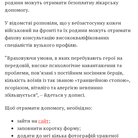
родини можуть отримати безоплатну лікарську
допомогу.
У відомстві розповіли, що у вебзастосунку кожен
військовий на фронті та їх родини можуть отримати
фахову консультацію висококваліфікованих
спеціалістів вузького профілю.
“Враховуючи умови, в яких перебувають герої на
передовій, високе психологічне навантаження та
проблеми, пов’язані з постійним носінням берців,
кількість воїнів із так званою «траншейною стопою»,
псоріазом, вітиліго та алергією невпинно
збільшується”, – йдеться у дописі.
Щоб отримати допомогу, необхідно:
зайти на
сайт
;
заповнити коротку форму;
додати до неї кілька фотографій ураженої