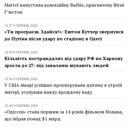
Mattel випустила колекційну Barbie, присвячену Вітні
Г’юстон
14:37 9 СЕРПНЯ, 2026
«Ти програєш. Здайся!»: Ештон Кутчер звернувся
до Путіна після удару по стадіону в Одесі
14:03 9 СЕРПНЯ, 2026
Кількість постраждалих від удару РФ по Харкову
зросла до 27: під завалами шукають людей
13:36 9 СЕРПНЯ, 2026
У США лікарі успішно прооперували дитину в утробі
матері, усунувши важку вроджену ваду
12:49 9 СЕРПНЯ, 2026
«Одіссея» стала першим за 14 років фільмом Нолана,
що зібрав понад $1 млрд