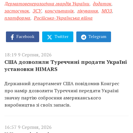
Дерматовенерологічна гвардія України
,
додаток
,
застосунок
,
ЗСУ
,
консультація
,
лікування
,
МОЗ
,
платформа
,
Російсько-Українська війна
Facebook
Twitter
Telegram
18:19 9 Серпня, 2026
США дозволили Туреччині продати Україні
установки HIMARS
Державний департамент США повідомив Конгрес
про намір дозволити Туреччині передати Україні
значну партію озброєння американського
виробництва зі своїх запасів.
16:57 9 Серпня, 2026