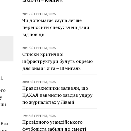
2022-го – Reuters
20:17 6 СЕРПНЯ, 2026
Чи допомагає сауна легше
переносити спеку: вчені дали
відповідь
20:15 6 СЕРПНЯ, 2026
Списки критичної
інфраструктури будуть окремо
для зими і літа – Шмигаль
і.
20:09 6 СЕРПНЯ, 2026
Правозахисники заявили, що
ого
ЦАХАЛ навмисно завдав удару
у
по журналістах у Лівані
ції
19:48 6 СЕРПНЯ, 2026
Провідного угандійського
 Вже
футболіста забили до смерті
ких