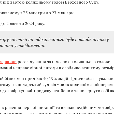
ня під вартою колишньому голові Верховного Суду.
рюваному з 35 млн грн до 27 млн грн.
до 2 лютого 2024 року.
зміру застави на підозрюваного буде покладено низку
начили у повідомленні.
вершили
розслідування за підозрою колишнього голови
иманні неправомірної вигоди в особливо великому розмір
кий бізнесмен придбав 40,19% акцій гірничо-збагачувальн
потому господарський суд відмовив колишнім акціонерам 
и договір купівлі-продажу недійсним та повернути собі ак
ав рішення першої інстанції та визнав недійсним договір.
ступив у змову з адвокатом одного зі столичних адвокатсь