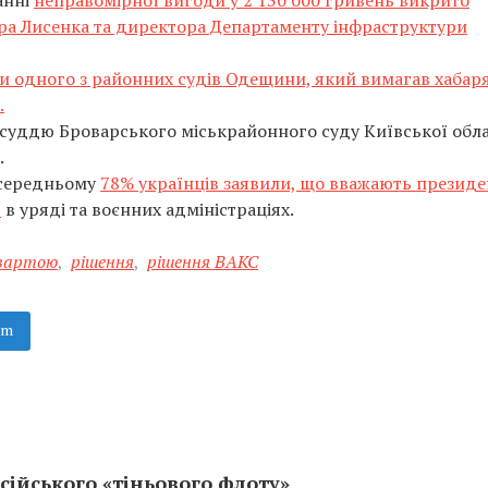
анні
неправомірної вигоди у 2 130 000 гривень викрито
ра Лисенка та директора Департаменту інфраструктури
и одного з районних судів Одещини, який вимагав хабаря
.
суддю Броварського міськрайонного суду Київської обла
.
у середньому
78% українців заявили, що вважають президе
ю
в уряді та воєнних адміністраціях.
 вартою
,
рішення
,
рішення ВАКС
am
сійського «тіньового флоту»