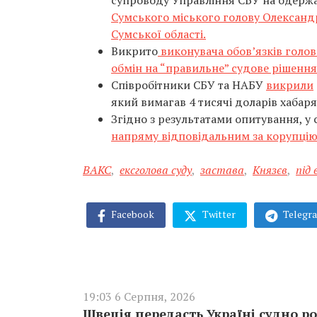
супроводу Управління СБУ на одерж
Сумського міського голову Олександ
Сумської області.
Викрито
виконувача обов’язків голов
обмін на “правильне” судове рішення
Співробітники СБУ та НАБУ
викрили
який вимагав 4 тисячі доларів хабаря
Згідно з результатами опитування, 
напряму відповідальним за корупці
ВАКС
,
ексголова суду
,
застава
,
Князєв
,
під
Facebook
Twitter
Telegr
19:03 6 Серпня, 2026
Швеція передасть Україні судно ро