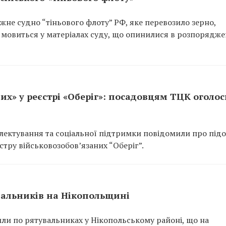
не судно “тіньового флоту” РФ, яке перевозило зерно,
 мовиться у матеріалах суду, що опинилися в розпорядже
их» у реєстрі «Оберіг»: посадовцям ТЦК оголо
ектування та соціальної підтримки повідомили про підо
тру військовозобов’язаних “Оберіг”.
вальників на Нікопольщині
или по рятувальниках у Нікопольському районі, що на