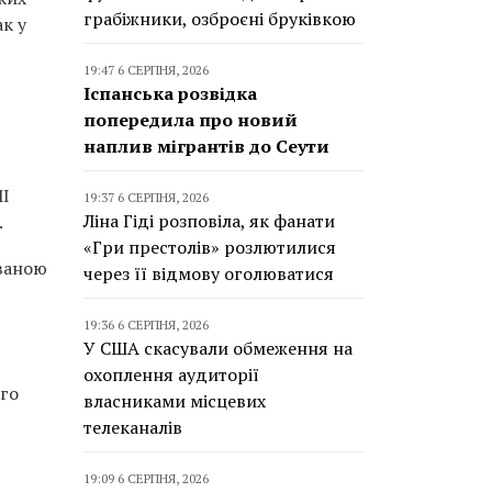
грабіжники, озброєні бруківкою
ак у
19:47 6 СЕРПНЯ, 2026
Іспанська розвідка
попередила про новий
наплив мігрантів до Сеути
МІ
19:37 6 СЕРПНЯ, 2026
Ліна Гіді розповіла, як фанати
.
«Гри престолів» розлютилися
ованою
через її відмову оголюватися
19:36 6 СЕРПНЯ, 2026
У США скасували обмеження на
охоплення аудиторії
го
власниками місцевих
телеканалів
19:09 6 СЕРПНЯ, 2026