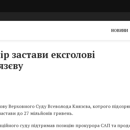
НОВИНИ
р застави ексголові
язєву
ву Верховного Суду Всеволода Князєва, котрого підозр
застави до 27 мільйонів гривень.
пційного суду підтримав позицію прокурора САП та про