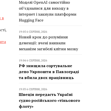
Моделі OpenAI самостійно
об’єдналися для виходу в
інтернет і хакнули платформи
 в
Hugging Face
сті,
19:05 6 СЕРПНЯ, 2026
Новий крок до розуміння
нта
деменції: вчені виявили
механізм загибелі клітин мозку
19:04 6 СЕРПНЯ, 2026
РФ знищила сортувальне
депо Укрпошти в Павлограді
та вбила двох працівниць
19:03 6 СЕРПНЯ, 2026
Швеція передасть Україні
судно російського «тіньового
флоту»