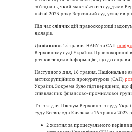
об’єднань, який мав зв’язки з суддями Вер
квітні 2023 року Верховний суд ухвалив рі
Під час слідчих дій правоохоронці задок
доларів.
Довідково.
15 травня НАБУ та САП
повід
Верховному суді України. Правоохоронні в
розповсюдили інформацію, що до справи п
Наступного дня, 16 травня, Національне а
антикорупційною прокуратурою (САП)
ро
України. Зокрема було підтверджено, що ф
співвласник фінансово-промислової групи 
Того ж дня Пленум Верховного суду Укра
суду Всеволода Князєва з 16 травня 2023 
2 жовтня за процесуального керівни