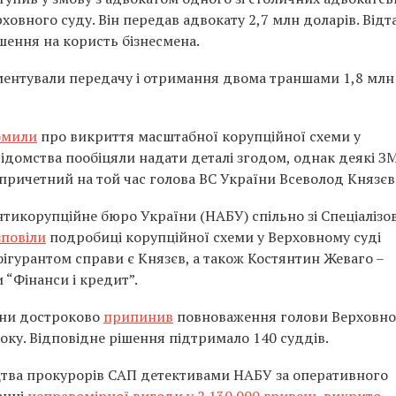
ховного суду. Він передав адвокату 2,7 млн доларів. Відт
шення на користь бізнесмена.
ументували передачу і отримання двома траншами 1,8 млн
омили
про викриття масштабної корупційної схеми у
ідомства пообіцяли надати деталі згодом, однак деякі З
ричетний на той час голова ВС України Всеволод Князєв
нтикорупційне бюро України (НАБУ) спільно зі Спеціаліз
зповіли
подробиці корупційної схеми у Верховному суді
ігурантом справи є Князєв, а також Костянтин Жеваго –
“Фінанси і кредит”.
їни достроково
припинив
повноваження голови Верховно
року. Відповідне рішення підтримало 140 суддів.
цтва прокурорів САП детективами НАБУ за оперативного