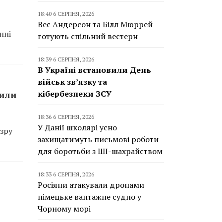
18:40 6 СЕРПНЯ, 2026
Вес Андерсон та Білл Мюррей
нні
готують спільний вестерн
18:39 6 СЕРПНЯ, 2026
В Україні встановили День
військ зв’язку та
кібербезпеки ЗСУ
сили
18:36 6 СЕРПНЯ, 2026
У Данії школярі усно
зру
захищатимуть письмові роботи
для боротьби з ШІ-шахрайством
18:33 6 СЕРПНЯ, 2026
Росіяни атакували дронами
німецьке вантажне судно у
Чорному морі