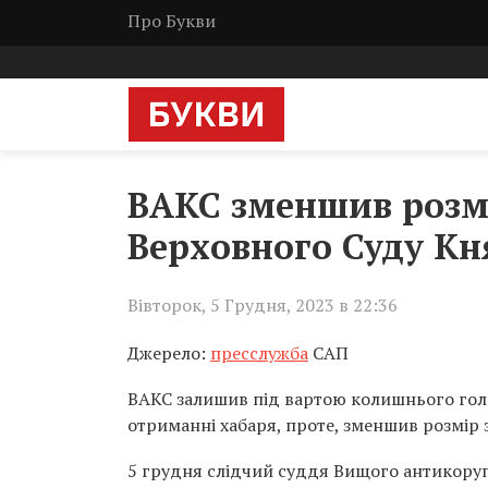
Про Букви
ВАКС зменшив розмі
Верховного Суду Кн
Вівторок, 5 Грудня, 2023 в 22:36
Джерело:
пресслужба
САП
ВАКС залишив під вартою колишнього голо
отриманні хабаря, проте, зменшив розмір 
5 грудня слідчий суддя Вищого антикору