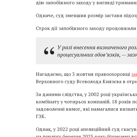
дію запобіжного заходу у вигляді триман
Одначе, суд зменшив розмір застави підоз
Строк дії запобіжного заходу продовжили 
У разі внесення визначеного ро
процесуальних обов’язків, — заз
Нагадаємо, що 3 жовтня правоохоронці
за
Верховного суду Всеволода Князєва в отр
За даними слідства, у 2002 році українсь
комбінату у чотирьох компаній. 18 років 
задоволенні вимог, які намагалися визнат
ГЗК.
Однак, у 2022 році апеляційний суд скасув
на початку березня 2023 року бізнесмен в