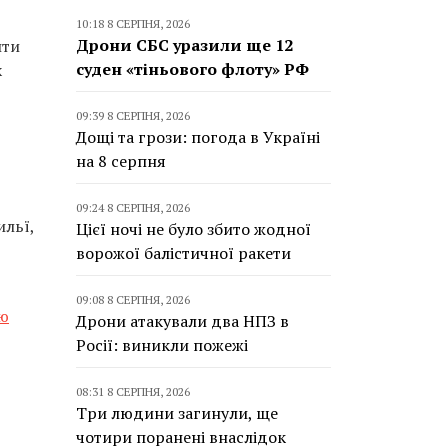
10:18 8 СЕРПНЯ, 2026
Дрони СБС уразили ще 12
ити
суден «тіньового флоту» РФ
х
09:39 8 СЕРПНЯ, 2026
Дощі та грози: погода в Україні
на 8 серпня
09:24 8 СЕРПНЯ, 2026
ильї,
Цієї ночі не було збито жодної
ворожої балістичної ракети
09:08 8 СЕРПНЯ, 2026
єю
Дрони атакували два НПЗ в
Росії: виникли пожежі
08:31 8 СЕРПНЯ, 2026
Три людини загинули, ще
чотири поранені внаслідок