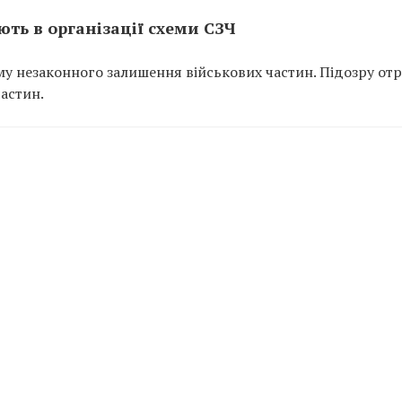
ть в організації схеми СЗЧ
у незаконного залишення військових частин. Підозру от
частин.