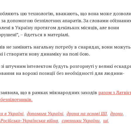
зробляють цю технологію, вважають, що вона може дозвол
 за допомогою безпілотних апаратів. За словами обізнани
лені в Україну протягом декількох місяців, але вони
ушені”, – йдеться в матеріалі.
ів не замінять нагальну потребу в снарядах, вони можуть
і і створити нову динаміку на полі бою.
зі штучним інтелектом будуть розгорнуті у великі ескадр
ювання на ворожі позиції без необхідності для людини-
я заявила, що в рамках міжнародних заходів
разом з Латві
безпілотників.
а в Україні
,
допомога Україні
,
дрона на основі ШІ
,
дрони
,
Російсько-Українська війна
,
союзники України
,
ші
,