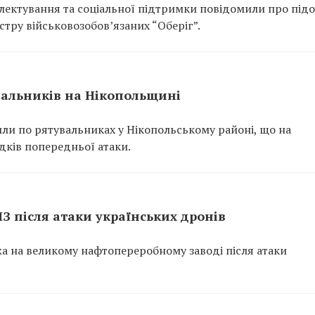
ектування та соціальної підтримки повідомили про підо
тру військовозобов’язаних “Оберіг”.
вальників на Нікопольщині
или по рятувальниках у Нікопольському районі, що на
ідків попередньої атаки.
ПЗ після атаки українських дронів
ежа на великому нафтопереробному заводі після атаки