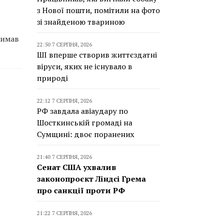
з Нової пошти, помітили на фото
зі знайденою твариною
римав
22:50 7 СЕРПНЯ, 2026
ШІ вперше створив життєздатні
віруси, яких не існувало в
природі
22:12 7 СЕРПНЯ, 2026
РФ завдала авіаудару по
Шосткинській громаді на
Сумщині: двоє поранених
21:40 7 СЕРПНЯ, 2026
Сенат США ухвалив
законопроєкт Ліндсі Грема
про санкції проти РФ
21:22 7 СЕРПНЯ, 2026