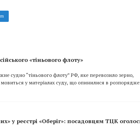
am
сійського «тіньового флоту»
не судно “тіньового флоту” РФ, яке перевозило зерно,
 мовиться у матеріалах суду, що опинилися в розпорядже
их» у реєстрі «Оберіг»: посадовцям ТЦК оголо