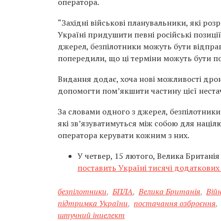
оператора.
“Західні військові планувальники, які ро
Україні придушити певні російські позиції
джерел, безпілотники можуть бути відправ
попередили, що ці терміни можуть бути пор
Видання додає, хоча нові можливості дрон
допомогти пом’якшити частину цієї нестач
За словами одного з джерел, безпілотники 
які зв’язуватимуться між собою для націл
оператора керувати кожним з них.
У четвер, 15 лютого, Велика Британі
поставить Україні тисячі додаткових 
безпілотники
,
БПЛА
,
Велика Британія
,
Війн
підтримка України
,
постачання озброєння
,
штучний іниелект