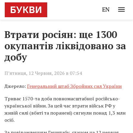
EN
Втрати росіян: ще 1300
окупантів ліквідовано за
добу
П’ятниця, 12 Червня, 2026 в 07:54
Джерело:
Генеральний штаб Збройних сил України
Триває 1570-та доба повномасштабної російсько-
української війни. За цей час втрати військ РФ у
живій силі (вбиті та поранені) сягнули понад 1,3 млн
осіб.
За повідомленням Генштабу, станом на 12 червня