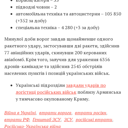
кораблі/катери – 33
підводні човни – 2
автомобільна техніка та автоцистерни – 105 850
(+352 за добу)
спеціальна техніка – 4 280 (+3 за добу)
Минулої доби ворог завдав щонайменше одного
ракетного удару, застосувавши дві ракети, здійснив
77 авіаційних ударів, скинувши 200 керованих
авіабомб. Крім того, залучив для ураження 6356
дронів-камікадзе та здійснив 2545 обстрілів
населених пунктів і позицій українських військ.
Українські підрозділи
завдали ударів по
логістиці російських військ
поблизу Армянська
у тимчасово окупованому Криму.
Війна в Україні
,
втрати ворога
,
втрати росіян
,
втрати РФ
,
Генштаб ЗСУ
,
ЗСУ
,
російські втрати
,
Російсько-Українська війна