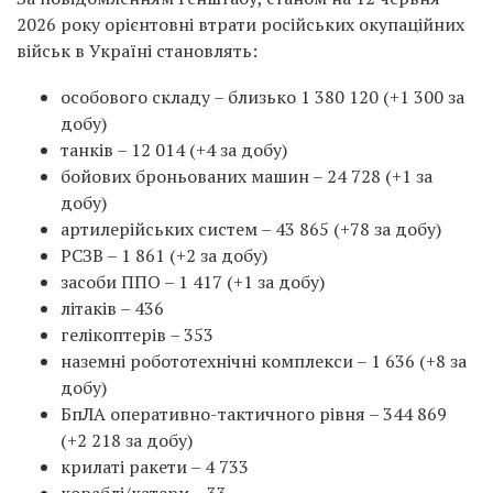
2026 року орієнтовні втрати російських окупаційних
військ в Україні становлять:
особового складу – близько 1 380 120 (+1 300 за
добу)
танків – 12 014 (+4 за добу)
бойових броньованих машин – 24 728 (+1 за
добу)
артилерійських систем – 43 865 (+78 за добу)
РСЗВ – 1 861 (+2 за добу)
засоби ППО – 1 417 (+1 за добу)
літаків – 436
гелікоптерів – 353
наземні робототехнічні комплекси – 1 636 (+8 за
добу)
БпЛА оперативно-тактичного рівня – 344 869
(+2 218 за добу)
крилаті ракети – 4 733