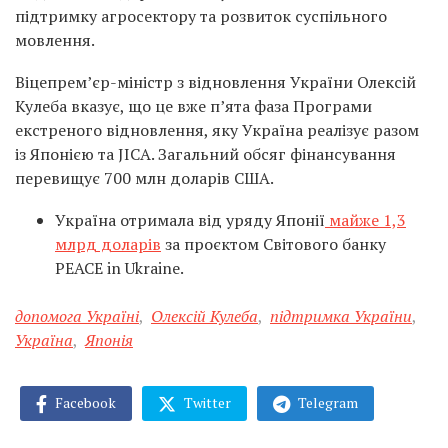
підтримку агросектору та розвиток суспільного
мовлення.
Віцепрем’єр-міністр з відновлення України Олексій
Кулеба вказує, що це вже п’ята фаза Програми
екстреного відновлення, яку Україна реалізує разом
із Японією та JICA. Загальний обсяг фінансування
перевищує 700 млн доларів США.
Україна отримала від уряду Японії
майже 1,3
млрд доларів
за проєктом Світового банку
PEACE in Ukraine.
допомога Україні
,
Олексій Кулеба
,
підтримка України
,
Україна
,
Японія
Facebook
Twitter
Telegram