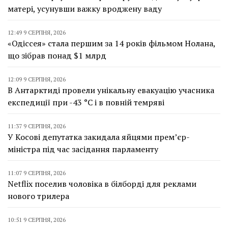
матері, усунувши важку вроджену ваду
12:49 9 СЕРПНЯ, 2026
«Одіссея» стала першим за 14 років фільмом Нолана,
що зібрав понад $1 млрд
12:09 9 СЕРПНЯ, 2026
В Антарктиді провели унікальну евакуацію учасника
експедиції при -43 °C і в повній темряві
11:37 9 СЕРПНЯ, 2026
У Косові депутатка закидала яйцями прем’єр-
міністра під час засідання парламенту
11:07 9 СЕРПНЯ, 2026
Netflix поселив чоловіка в білборді для реклами
нового трилера
10:51 9 СЕРПНЯ, 2026