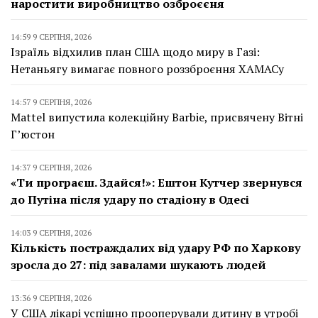
наростити виробництво озброєєня
14:59 9 СЕРПНЯ, 2026
Ізраїль відхилив план США щодо миру в Газі:
Нетаньягу вимагає повного роззброєння ХАМАСу
14:57 9 СЕРПНЯ, 2026
Mattel випустила колекційну Barbie, присвячену Вітні
Г’юстон
14:37 9 СЕРПНЯ, 2026
«Ти програєш. Здайся!»: Ештон Кутчер звернувся
до Путіна після удару по стадіону в Одесі
14:03 9 СЕРПНЯ, 2026
Кількість постраждалих від удару РФ по Харкову
зросла до 27: під завалами шукають людей
13:36 9 СЕРПНЯ, 2026
У США лікарі успішно прооперували дитину в утробі