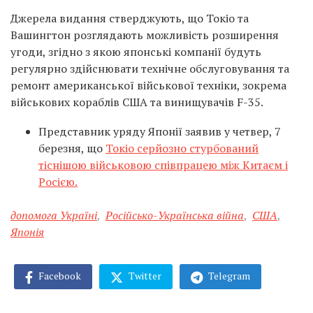
Джерела видання стверджують, що Токіо та
Вашингтон розглядають можливість розширення
угоди, згідно з якою японські компанії будуть
регулярно здійснювати технічне обслуговування та
ремонт американської військової техніки, зокрема
військових кораблів США та винищувачів F-35.
Представник уряду Японії заявив у четвер, 7
березня, що
Токіо серйозно стурбований
тіснішою військовою співпрацею між Китаєм і
Росією.
допомога Україні
,
Російсько-Українська війна
,
США
,
Японія
Facebook
Twitter
Telegram