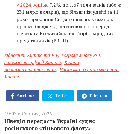
у 2024 році
на 7,2%, до 1,67 трлн юанів (або ж
231 млрд доларів), що більш ніж удвічі за 11
років правління Сі Цзіньпіна, як вказано в
проєкті бюджету, підготовленого перед
початком Всекитайських зборів народних
представників (ВЗНП).
відносини Китаю та РФ
,
загроза з боку РФ
,
залежність рф від Китаю
,
Китай
,
повномасштабна війна
,
Російсько-Українська війна
,
Японія
Facebook
Twitter
Telegram
19:03 6 Серпня, 2026
Швеція передасть Україні судно
російського «тіньового флоту»