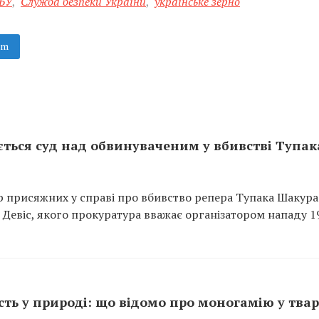
БУ
,
Служба безпеки України
,
українське зерно
am
ається суд над обвинуваченим у вбивстві Тупак
ір присяжних у справі про вбивство репера Тупака Шакура
” Девіс, якого прокуратура вважає організатором нападу 1
ість у природі: що відомо про моногамію у тва