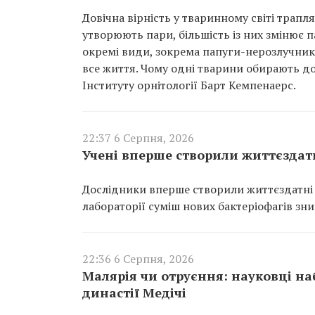
Довічна вірність у тваринному світі трапл
утворюють пари, більшість із них змінює 
окремі види, зокрема папуги-нерозлучники
все життя. Чому одні тварини обирають до
Інституту орнітології Барт Кемпенаерс.
22:37 6 Серпня, 2026
Учені вперше створили життєздатн
Дослідники вперше створили життєздатні в
лабораторії суміш нових бактеріофагів зн
22:36 6 Серпня, 2026
Малярія чи отруєння: науковці на
династії Медічі