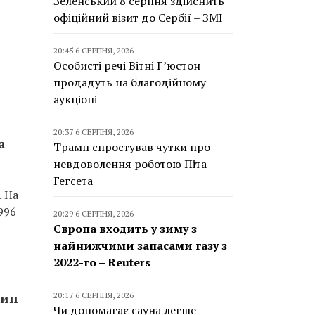
Зеленський 8 серпня здійснить
офіційний візит до Сербії – ЗМІ
20:45 6 СЕРПНЯ, 2026
Особисті речі Вітні Г’юстон
продадуть на благодійному
аукціоні
20:37 6 СЕРПНЯ, 2026
а
Трамп спростував чутки про
невдоволення роботою Піта
Гегсета
. На
996
20:29 6 СЕРПНЯ, 2026
Європа входить у зиму з
найнижчими запасами газу з
2022-го – Reuters
20:17 6 СЕРПНЯ, 2026
рин
Чи допомагає сауна легше