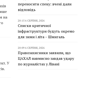
переносити спеку: вчені дали
ахів
відповідь
Лише
м на
20:15 6 СЕРПНЯ, 2026
го
Списки критичної
інфраструктури будуть окремо
для зими і літа – Шмигаль
20:09 6 СЕРПНЯ, 2026
Правозахисники заявили, що
ЦАХАЛ навмисно завдав удару
кт. У
по журналістах у Лівані
ів.