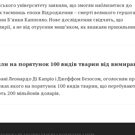
анського університету заявили, що змогли наблизитися до
их таємниць епохи Відродження – смерті великого герцога
ини Б’янки Каппелло. Нове дослідження свідчить, що
ярії, а не від отруєння миш’яком, як вважали прихильни
 млн на порятунок 100 видів тварин від вимир
новані Леонардо Ді Капріо і Джеффом Безосом, оголосили п
 межах якого на порятунок 100 видів тварин, що перебувают
ь 200 мільйонів доларів.