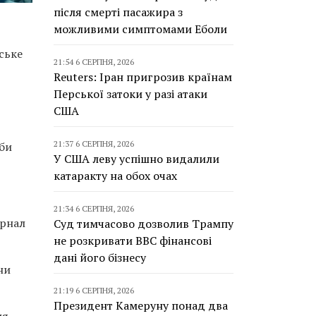
після смерті пасажира з
можливими симптомами Еболи
ське
21:54 6 СЕРПНЯ, 2026
Reuters: Іран пригрозив країнам
Перської затоки у разі атаки
США
21:37 6 СЕРПНЯ, 2026
аби
У США леву успішно видалили
катаракту на обох очах
21:34 6 СЕРПНЯ, 2026
урнал
Суд тимчасово дозволив Трампу
не розкривати BBC фінансові
дані його бізнесу
ни
21:19 6 СЕРПНЯ, 2026
Президент Камеруну понад два
ля