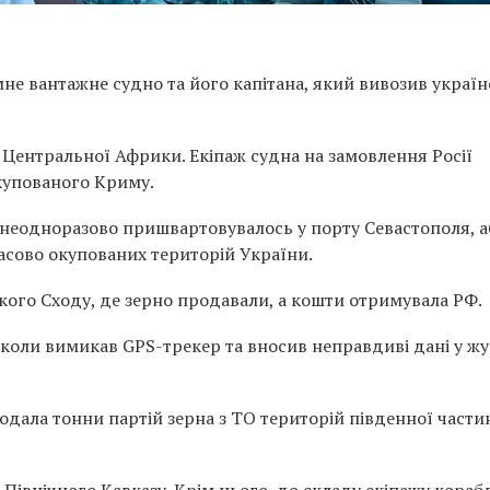
не вантажне судно та його капітана, який вивозив україн
 Центральної Африки. Екіпаж судна на замовлення Росії
купованого Криму.
о неодноразово пришвартовувалось у порту Севастополя, 
асово окупованих територій України.
кого Сходу, де зерно продавали, а кошти отримувала РФ.
нколи вимикав GPS-трекер та вносив неправдиві дані у ж
одала тонни партій зерна з ТО територій південної части
 Північного Кавказу. Крім нього, до складу екіпажу кораб