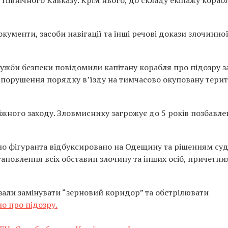
кументи, засоби навігації та інші речові докази злочинно
лужби безпеки повідомили капітану корабля про підозру за
 (порушення порядку в’їзду на тимчасово окуповану тери
жного заходу. Зловмиснику загрожує до 5 років позбавле
о фігуранта відбуксировано на Одещину та рішенням су
ановлення всіх обставин злочину та інших осіб, причетни
зали замінувати “зерновий коридор” та обстрілювати
о про підозру.