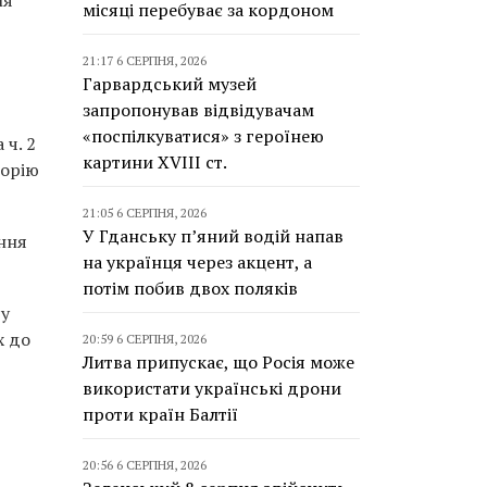
місяці перебуває за кордоном
21:17 6 СЕРПНЯ, 2026
ї
Гарвардський музей
запропонував відвідувачам
«поспілкуватися» з героїнею
 ч. 2
картини XVIII ст.
торію
21:05 6 СЕРПНЯ, 2026
У Гданську п’яний водій напав
ння
на українця через акцент, а
потім побив двох поляків
ду
х до
20:59 6 СЕРПНЯ, 2026
Литва припускає, що Росія може
використати українські дрони
проти країн Балтії
20:56 6 СЕРПНЯ, 2026