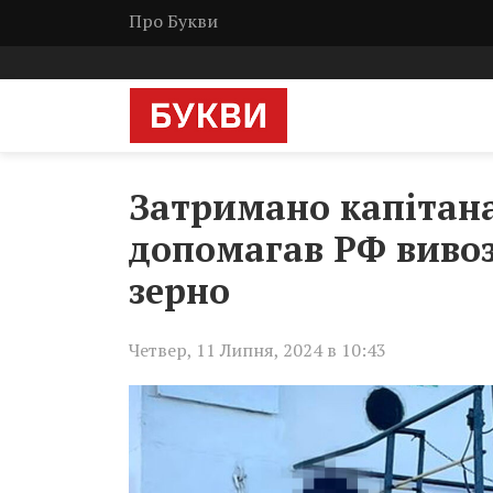
Про Букви
Затримано капітана
допомагав РФ вивоз
зерно
Четвер, 11 Липня, 2024 в 10:43