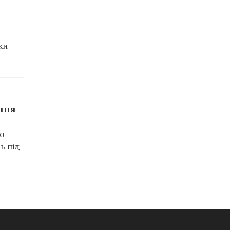
ки
ання
ро
ь під