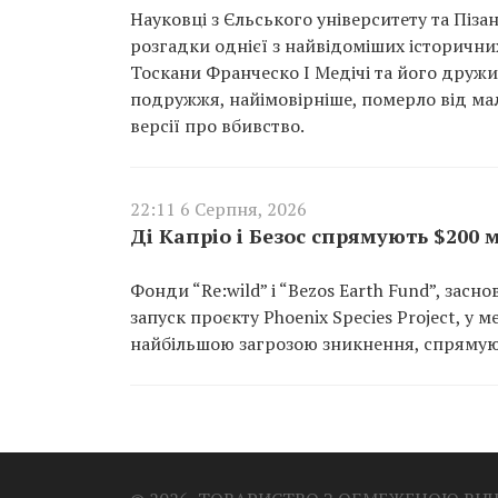
Науковці з Єльського університету та Піз
розгадки однієї з найвідоміших історичн
Тоскани Франческо I Медічі та його друж
подружжя, найімовірніше, померло від мал
версії про вбивство.
22:11 6 Серпня, 2026
Ді Капріо і Безос спрямують $200
Фонди “Re:wild” і “Bezos Earth Fund”, зас
запуск проєкту Phoenix Species Project, у
найбільшою загрозою зникнення, спрямуют