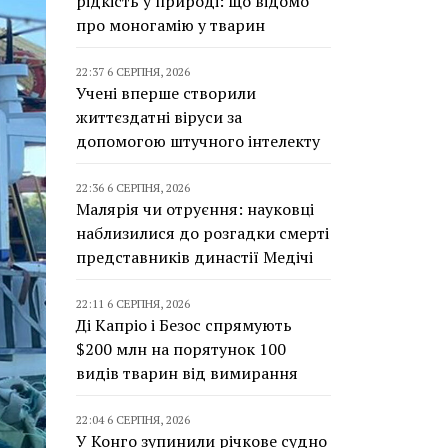
рідкість у природі: що відомо
про моногамію у тварин
22:37 6 СЕРПНЯ, 2026
Учені вперше створили
життєздатні віруси за
допомогою штучного інтелекту
22:36 6 СЕРПНЯ, 2026
Малярія чи отруєння: науковці
наблизилися до розгадки смерті
представників династії Медічі
22:11 6 СЕРПНЯ, 2026
Ді Капріо і Безос спрямують
$200 млн на порятунок 100
видів тварин від вимирання
22:04 6 СЕРПНЯ, 2026
У Конго зупинили річкове судно