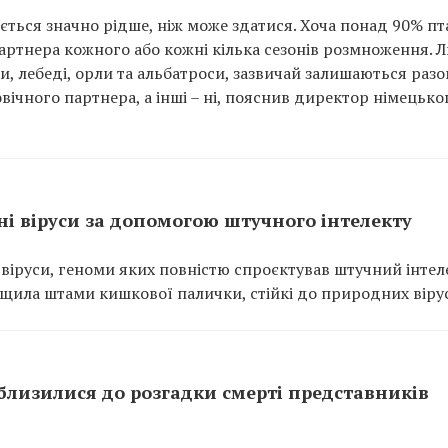
яється значно рідше, ніж може здатися. Хоча понад 90% пт
партнера кожного або кожні кілька сезонів розмноження. 
, лебеді, орли та альбатроси, зазвичай залишаються разо
вічного партнера, а інші – ні, пояснив директор німецько
і віруси за допомогою штучного інтелекту
іруси, геноми яких повністю спроєктував штучний інтеле
ищила штами кишкової палички, стійкі до природних вірус
близилися до розгадки смерті представників