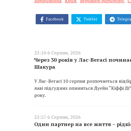
затримання
,
Крим
,
окуповані території
,
С
Facebook
Twitter
Telegr
23:10 6 Серпня, 2026
Через 30 років у Лас-Вегасі почин
Шакура
У Лас-Вегасі 10 серпня розпочнеться відб
лаві підсудних опиниться Дуейн “Кіффі Ді
року.
22:57 6 Серпня, 2026
Один партнер на все життя – рідк