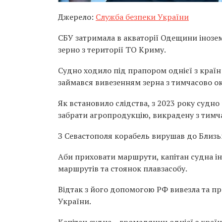
Джерело:
Служба безпеки України
СБУ затримала в акваторії Одещини інозем
зерно з території ТО Криму.
Судно ходило під прапором однієї з країн
займався вивезенням зерна з тимчасово о
Як встановило слідства, з 2023 року судн
забрати агропродукцію, викрадену з тимч
З Севастополя корабель вирушав до Близь
Аби приховати маршрути, капітан судна і
маршрутів та стоянок плавзасобу.
Відтак з його допомогою РФ вивезла та пр
України.
Капітан судна – громадянин однієї з країн