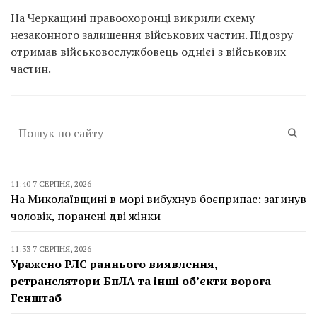
На Черкащині правоохоронці викрили схему
незаконного залишення військових частин. Підозру
отримав військовослужбовець однієї з військових
частин.
11:40 7 СЕРПНЯ, 2026
На Миколаївщині в морі вибухнув боєприпас: загинув
чоловік, поранені дві жінки
11:33 7 СЕРПНЯ, 2026
Уражено РЛС раннього виявлення,
ретранслятори БпЛА та інші об’єкти ворога –
Генштаб