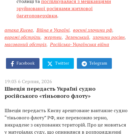
столиці та
поспілкувалася з мешканцями
зруйнованої росіянами житлової
багатоповерхівки
.
атака Києва
,
Війна в Україні
,
воєнні злочини рф
,
ворожі обстріли
,
жертви
,
Зеленський
,
злочини росіян
,
масований обстріл
,
Російсько-Українська війна
Facebook
Twitter
Telegram
19:03 6 Серпня, 2026
Швеція передасть Україні судно
російського «тіньового флоту»
Швеція передасть Києву арештоване вантажне судно
“тіньового флоту” РФ, яке перевозило зерно,
викрадене з окупованих територій. Про це мовиться
у матеріалах суду, що опинилися в розпорядженні