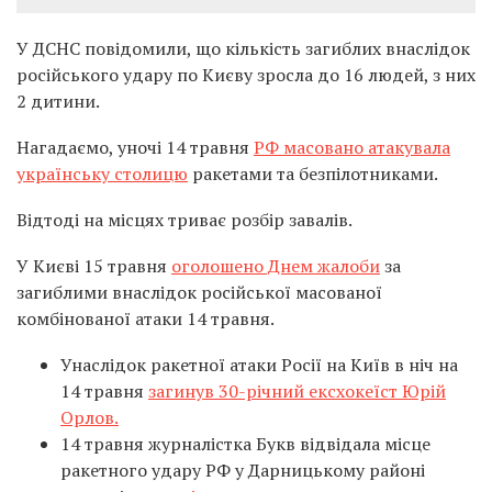
У ДСНС повідомили, що кількість загиблих внаслідок
російського удару по Києву зросла до 16 людей, з них
2 дитини.
Нагадаємо, уночі 14 травня
РФ масовано атакувала
українську столицю
ракетами та безпілотниками.
Відтоді на місцях триває розбір завалів.
У Києві 15 травня
оголошено Днем жалоби
за
загиблими внаслідок російської масованої
комбінованої атаки 14 травня.
Унаслідок ракетної атаки Росії на Київ в ніч на
14 травня
загинув 30-річний ексхокеїст Юрій
Орлов.
14 травня журналістка Букв відвідала місце
ракетного удару РФ у Дарницькому районі