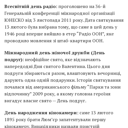
Всесвітній день радіо:
проголошено на 36-й
Генеральній конференції міжнародної організації
ЮНЕСКО від 3 листопада 2011 року. Дата святкування
13 лютого була вибрана тому, що саме в цей день у
1946 році вперше вийшло в етер “Радіо ООН”, яке
проводило мовлення зі штаб-квартири ООН.
Міжнародний день жіночої дружби (День
подруг):
неофіційне свято, яке відзначають
напередодні Дня святого Валентина. Цього дня
подруги збираються разом, влаштовують вечорниці,
дарують одна одній подарунки. Історія святкування
почалася від американського фільму “Парки та зони
відпочинку” 2009 року, а якому головна героїня
вигадує власне свято — День подруг.
День народження кінокамери:
саме 13 лютого
1895 року брати Люм’єр запатентували першу
кінокамеру. Винахідники назвали пристрій