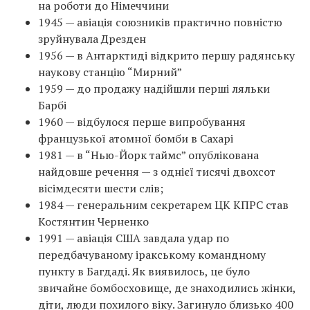
на роботи до Німеччини
1945 — авіація союзників практично повністю
зруйнувала Дрезден
1956 — в Антарктиді відкрито першу радянську
наукову станцію “Мирний”
1959 — до продажу надійшли перші ляльки
Барбі
1960 — відбулося перше випробування
французької атомної бомби в Сахарі
1981 — в “Нью-Йорк таймс” опублікована
найдовше речення — з однієї тисячі двохсот
вісімдесяти шести слів;
1984 — генеральним секретарем ЦК КПРС став
Костянтин Черненко
1991 — авіація США завдала удар по
передбачуваному іракському командному
пункту в Багдаді. Як виявилось, це було
звичайне бомбосховище, де знаходились жінки,
діти, люди похилого віку. Загинуло близько 400