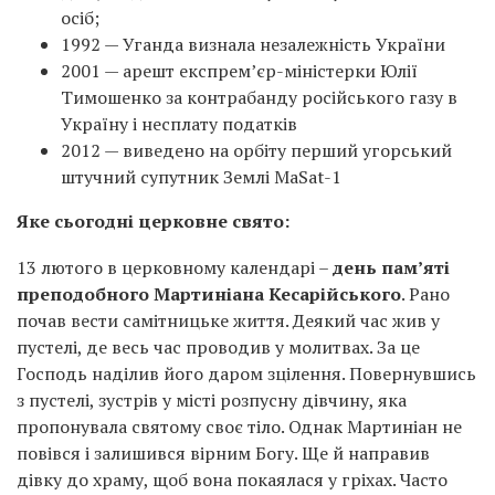
осіб;
1992 — Уганда визнала незалежність України
2001 — арешт експрем’єр-міністерки Юлії
Тимошенко за контрабанду російського газу в
Україну і несплату податків
2012 — виведено на орбіту перший угорський
штучний супутник Землі MaSat-1
Яке сьогодні церковне свято:
13 лютого в церковному календарі –
день пам’яті
преподобного Мартиніана Кесарійського
. Рано
почав вести самітницьке життя. Деякий час жив у
пустелі, де весь час проводив у молитвах. За це
Господь наділив його даром зцілення. Повернувшись
з пустелі, зустрів у місті розпусну дівчину, яка
пропонувала святому своє тіло. Однак Мартиніан не
повівся і залишився вірним Богу. Ще й направив
дівку до храму, щоб вона покаялася у гріхах. Часто