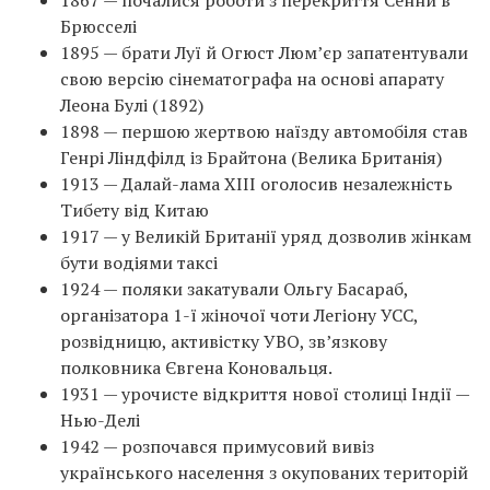
1867 — почалися роботи з перекриття Сенни в
Брюсселі
1895 — брати Луї й Огюст Люм’єр запатентували
свою версію сінематографа на основі апарату
Леона Булі (1892)
1898 — першою жертвою наїзду автомобіля став
Генрі Ліндфілд із Брайтона (Велика Британія)
1913 — Далай-лама XIII оголосив незалежність
Тибету від Китаю
1917 — у Великій Британії уряд дозволив жінкам
бути водіями таксі
1924 — поляки закатували Ольгу Басараб,
організатора 1-ї жіночої чоти Легіону УСС,
розвідницю, активістку УВО, зв’язкову
полковника Євгена Коновальця.
1931 — урочисте відкриття нової столиці Індії —
Нью-Делі
1942 — розпочався примусовий вивіз
українського населення з окупованих територій