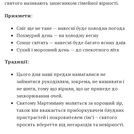
святого називають захисником сімейної вірності.
Прикмети:
Сніг ще не тане — навесні буде холодна погода
Похмурий день — на холодну весну
Сонце світить — навесні буде багато ясних днів
Сухий і морозний день — до спекотного літа
Традиції:
Цього дня наші предки намагалися не
займатися рукоділлям, зокрема, не вишивати і
не шити, тому що вірили, що це приведе до
захворювання очей.
Святому Мартиніану моляться за хороший зір,
також він вважається приборкувачем блудних
пристрастей і покровителем сім’ї – святого
просять вберегти від негараздів та невірності.