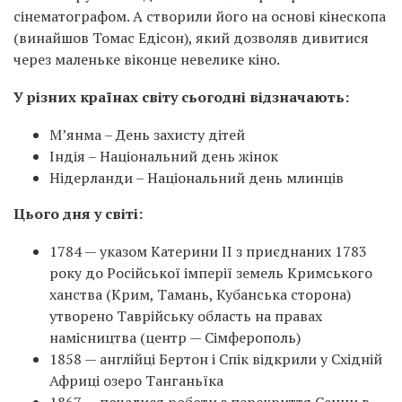
сінематографом. А створили його на основі кінескопа
(винайшов Томас Едісон), який дозволяв дивитися
через маленьке віконце невелике кіно.
У різних країнах світу сьогодні відзначають:
М’янма – День захисту дітей
Індія – Національний день жінок
Нідерланди – Національний день млинців
Цього дня у світі:
1784 — указом Катерини II з приєднаних 1783
року до Російської імперії земель Кримського
ханства (Крим, Тамань, Кубанська сторона)
утворено Таврійську область на правах
намісництва (центр — Сімферополь)
1858 — англійці Бертон і Спік відкрили у Східній
Африці озеро Танганьїка