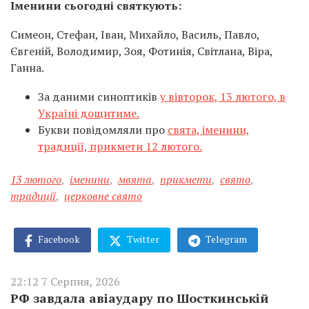
Іменини сьогодні святкують:
Симеон, Стефан, Іван, Михайло, Василь, Павло,
Євгеній, Володимир, Зоя, Фотинія, Світлана, Віра,
Ганна.
За даними синоптиків
у вівторок, 13 лютого, в
Україні дощитиме.
Букви повідомляли про
свята, іменини,
традиції, прикмети 12 лютого.
13 лютого
,
іменини
,
мвята
,
прикмети
,
свято
,
традиції
,
церковне свято
Facebook
Twitter
Telegram
22:12 7 Серпня, 2026
РФ завдала авіаудару по Шосткинській