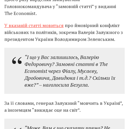
Головнокомандувача у “замовній статті” у виданні
The Economist.
У вказаній статті мовиться
про ймовірний конфлікт
військових та політиків, зокрема Валерія Залужного з
президентом України Володимиром Зеленським.
“І що у Вас залишилось, Валерію
Федоровичу? Замовні статті в The
Economist через Фіалу, Мусаєву,
Дробовича, Давидюка і т.д.? Скільки їх
вже?” – наголосила Безугла.
За її словами, генерал Залужний “мовчить в Україні”,
а іноземцям “викидає оце на світ”.
“Може, Вам є що сказати прямо? Не