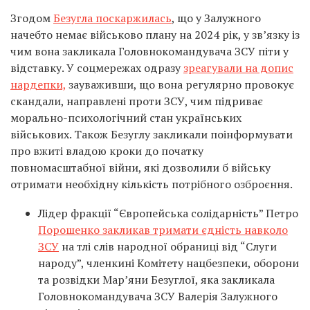
Згодом
Безугла поскаржилась
, що у Залужного
начебто немає військово плану на 2024 рік, у зв’язку із
чим вона закликала Головнокомандувача ЗСУ піти у
відставку. У соцмережах одразу
зреагували на допис
нардепки,
зауваживши, що вона регулярно провокує
скандали, направлені проти ЗСУ, чим підриває
морально-психологічний стан українських
військових. Також Безуглу закликали поінформувати
про вжиті владою кроки до початку
повномасштабної війни, які дозволили б війську
отримати необхідну кількість потрібного озброєння.
Лідер фракції “Європейська солідарність” Петро
Порошенко закликав тримати єдність навколо
ЗСУ
на тлі слів народної обраниці від “Слуги
народу”, членкині Комітету нацбезпеки, оборони
та розвідки Марʼяни Безуглої, яка закликала
Головнокомандувача ЗСУ Валерія Залужного