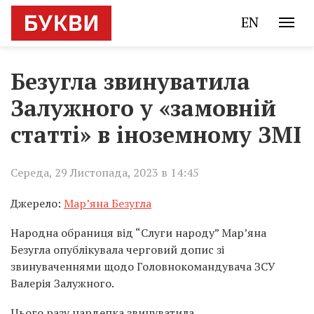
EN
Безугла звинуватила
Залужного у «замовній
статті» в іноземному ЗМІ
Середа, 29 Листопада, 2023 в 14:45
Джерело:
Мар’яна Безугла
Народна обраниця від “Слуги народу” Мар’яна
Безугла опублікувала черговий допис зі
звинуваченнями щодо Головнокомандувача ЗСУ
Валерія Залужного.
Цього разу нардепка звинуватила