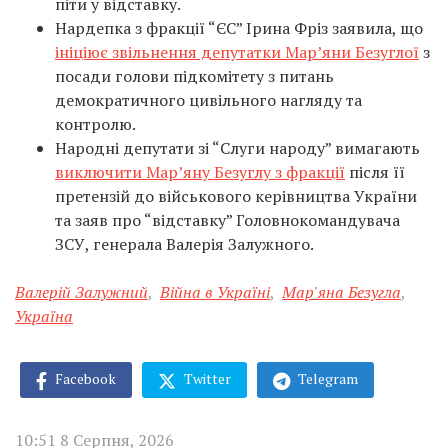
піти у відставку.
Нардепка з фракції “ЄС” Ірина Фріз заявила, що
ініціює звільнення депутатки Мар’яни Безуглої
з
посади голови підкомітету з питань
демократичного цивільного нагляду та
контролю.
Народні депутати зі “Слуги народу” вимагають
виключити Марʼяну Безуглу з фракції
після її
претензій до військового керівництва України
та заяв про “відставку” Головнокомандувача
ЗСУ, генерала Валерія Залужного.
Валерій Залужний
,
Війна в Україні
,
Мар'яна Безугла
,
Україна
Facebook
Twitter
Telegram
10:51 8 Серпня, 2026