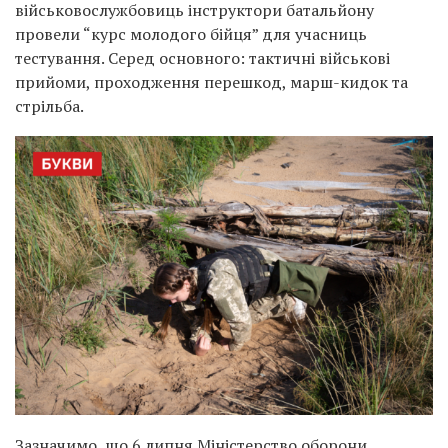
військовослужбовиць інструктори батальйону
провели “курс молодого бійця” для учасниць
тестування. Серед основного: тактичні військові
прийоми, проходження перешкод, марш-кидок та
стрільба.
Зазначимо, що 6 липня Міністерство оборони