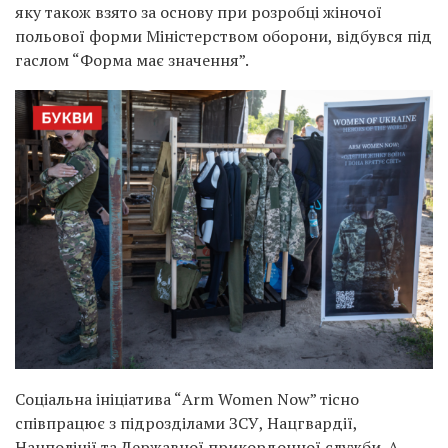
яку також взято за основу при розробці жіночої
польової форми Міністерством оборони, відбувся під
гаслом “Форма має значення”.
Соціальна ініціатива “Arm Women Now” тісно
співпрацює з підрозділами ЗСУ, Нацгвардії,
Нацполіції та Державної прикордонної служби. А