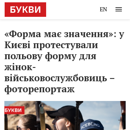
EN
«Форма має значення»: у
Києві протестували
польову форму для
жінок-
військовослужбовиць –
фоторепортаж