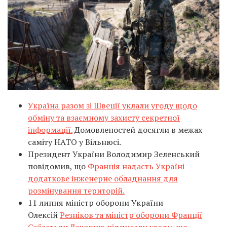
Україна разом зі Швеції уклали угоду щодо
обміну та взаємному захисту секретної
інформації.
Домовленостей досягли в межах
саміту НАТО у Вільнюсі.
Президент України Володимир Зеленський
повідомив, що
Франція надасть Україні
додаткове інженерне обладнання для
розмінування територій.
11 липня міністр оборони України
Олексій
Резніков та міністр оборони Франції