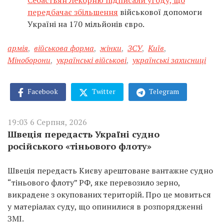
Себастьян Лекорню підписали угоду, що
передбачає збільшення
військової допомоги
Україні на 170 мільйонів євро.
армія
,
військова форма
,
жінки
,
ЗСУ
,
Київ
,
Міноборони
,
українські військові
,
українські захисниці
Facebook
Twitter
Telegram
19:03 6 Серпня, 2026
Швеція передасть Україні судно
російського «тіньового флоту»
Швеція передасть Києву арештоване вантажне судно
“тіньового флоту” РФ, яке перевозило зерно,
викрадене з окупованих територій. Про це мовиться
у матеріалах суду, що опинилися в розпорядженні
ЗМІ.