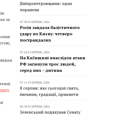
Дніпропетровщини: одна
поранена
ів
ва за
07:50 8 СЕРПНЯ, 2026
Росія завдала балістичного
удару по Києву: четверо
нення
постраждалих
ргою,
07:24 8 СЕРПНЯ, 2026
На Київщині внаслідок атаки
звідки
РФ загинули троє людей,
серед них – дитина
07:11 8 СЕРПНЯ, 2026
ччині.
8 серпня: яке сьогодні свято,
близу
іменини, традиції, прикмети
ні
00:59 8 СЕРПНЯ, 2026
Зеленський подякував Сенату