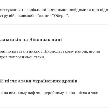
ектування та соціальної підтримки повідомили про підо
тру військовозобов’язаних “Оберіг”.
вальників на Нікопольщині
или по рятувальниках у Нікопольському районі, що на
ідків попередньої атаки.
ПЗ після атаки українських дронів
ежа на великому нафтопереробному заводі після атаки