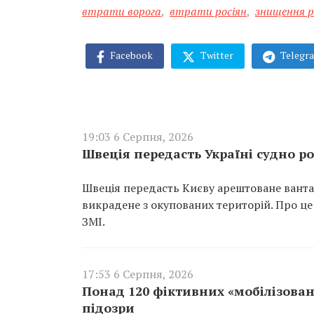
втрати ворога
,
втрати росіян
,
знищення р
Facebook
Twitter
Telegr
19:03 6 Серпня, 2026
Швеція передасть Україні судно ро
Швеція передасть Києву арештоване вантаж
викрадене з окупованих територій. Про це
ЗМІ.
17:53 6 Серпня, 2026
Понад 120 фіктивних «мобілізован
підозри