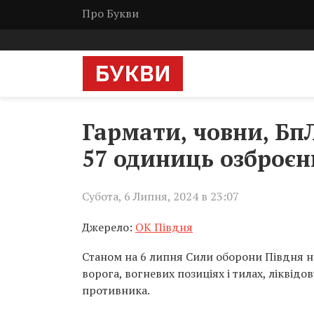
Про Букви
Гармати, човни, Бп
57 одиниць озброєн
Субота, 6 Липня, 2024 в 23:07
Джерело:
ОК Півдня
Станом на 6 липня Сили оборони Півдня н
ворога, вогневих позиціях і тилах, ліквід
противника.