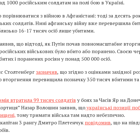
д 1000 російським солдатам на полі бою в Україні.
порівнюватися з війною в Афганістані: тоді за десять рок
ьких солдатів. Нині афганську війну вже перевершила бит
 близько 16-17 тисяч осіб лише убитими.
аявив, що відтоді, як Путін почав повномасштабне вторг
осійських військових було вбито або поранено. Своєю че
битих і поранених росіян у понад 500 000 осіб.
нс Столтенберг
зазначив
, що згідно з оцінками західної ро
о вторгнення перевищила позначку 350 тисяч вбитими та
рмія втратила 99 тисяч солдатів
у боях за Часів Яр на Доне
ортиця” Назар Волошин заявив, що
українські позиції по
нищені,
тому тримати війська там надто небезпечно.
 капітан 3 рангу Дмитро Плетенчук
повідомив
, що на півд
бів.