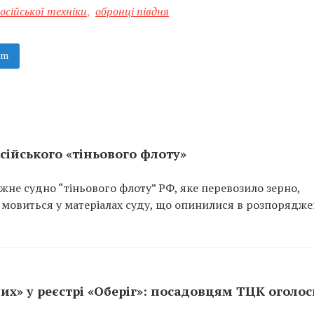
осійської техніки
,
обронці півдня
am
сійського «тіньового флоту»
не судно “тіньового флоту” РФ, яке перевозило зерно,
 мовиться у матеріалах суду, що опинилися в розпорядже
их» у реєстрі «Оберіг»: посадовцям ТЦК оголо