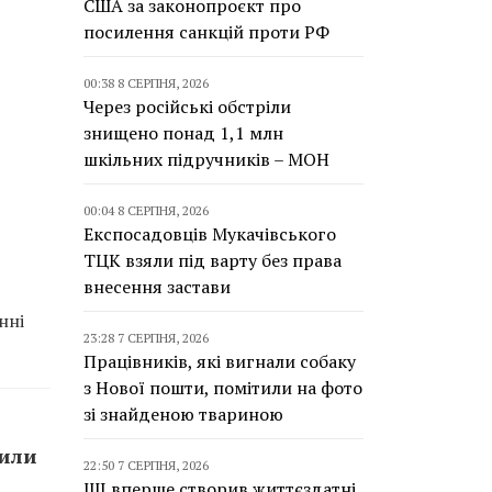
США за законопроєкт про
посилення санкцій проти РФ
00:38 8 СЕРПНЯ, 2026
Через російські обстріли
знищено понад 1,1 млн
шкільних підручників – МОН
00:04 8 СЕРПНЯ, 2026
Експосадовців Мукачівського
ТЦК взяли під варту без права
внесення застави
нні
23:28 7 СЕРПНЯ, 2026
Працівників, які вигнали собаку
з Нової пошти, помітили на фото
зі знайденою твариною
сили
22:50 7 СЕРПНЯ, 2026
ШІ вперше створив життєздатні