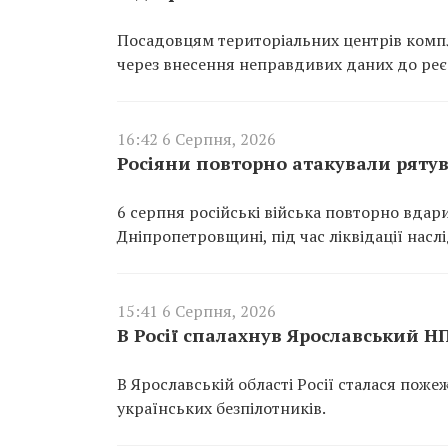
Посадовцям територіальних центрів компл
через внесення неправдивих даних до реєс
16:42 6 Серпня, 2026
Росіяни повторно атакували ряту
6 серпня російські війська повторно вдар
Дніпропетровщині, під час ліквідації насл
15:41 6 Серпня, 2026
В Росії спалахнув Ярославський Н
В Ярославській області Росії сталася пож
українських безпілотників.