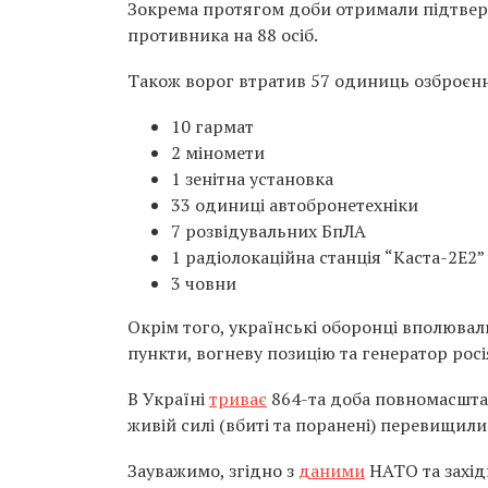
Зокрема протягом доби отримали підтвер
противника на 88 осіб.
Також ворог втратив 57 одиниць озброєння 
10 гармат
2 міномети
1 зенітна установка
33 одиниці автобронетехніки
7 розвідувальних БпЛА
1 радіолокаційна станція “Каста-2Е2”
3 човни
Окрім того, українські оборонці вполювал
пункти, вогневу позицію та генератор росі
В Україні
триває
864-та доба повномасштабн
живій силі (вбиті та поранені) перевищили 
Зауважимо, згідно з
даними
НАТО та захід