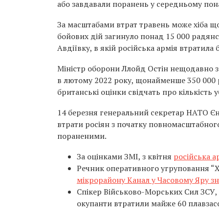
або завдавали поранень у середньому пона
За масштабами втрат травень може хіба що 
бойових дій загинуло понад 15 000 радянс
Авдіївку, в якій російська армія втратила
Міністр оборони Ллойд Остін нещодавно з
в лютому 2022 року, щонайменше 350 000 р
британські оцінки свідчать про кількість у
14 березня генеральний секретар НАТО Є
втрати росіян з початку повномасштабног
пораненими.
За оцінками ЗМІ, з квітня
російська а
Речник оперативного угруповання “Х
мікрорайону Канал у Часовому Яру з
Спікер Військово-Морських Сил ЗСУ,
окупанти втратили майже 60 плавзасо