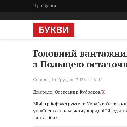
Про Букви
Головний вантажний
з Польщею остаточн
Середа, 13 Грудня, 2023 в 18:07
Джерело: Олександр Кубраков/
X
Міністр інфраструктури України Олександ
українсько-польському кордоні “Ягодин-До
вантажівок.