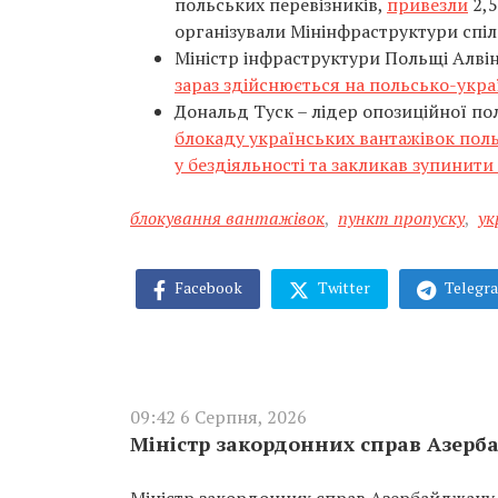
польських перевізників,
привезли
2,5
організували Мінінфраструктури спіл
Міністр інфраструктури Польщі Алвін
зараз здійснюється на польсько-укра
Дональд Туск – лідер опозиційної по
блокаду українських вантажівок пол
у бездіяльності та закликав зупинити
блокування вантажівок
,
пункт пропуску
,
ук
Facebook
Twitter
Telegr
09:42 6 Серпня, 2026
Міністр закордонних справ Азерб
Міністр закордонних справ Азербайджану 