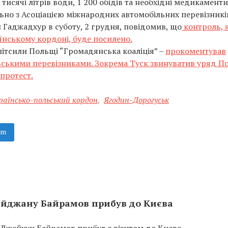
 тисячі літрів води, 1 200 обідів та необхідні медикаменти
ьно з Асоціацією міжнародних автомобільних перевізникі
 Гаджадхур в суботу, 2 грудня, повідомив, що
контроль, 
їнському кордоні, буде посилено.
літсили Польщі “Громадянська коаліція” –
прокоментував
ьськими перевізниками. Зокрема Туск звинуватив уряд П
 протест.
раїнсько-польський кордон
,
Ягодин-Дорогуськ
am
айджану Байрамов прибув до Києва
Джейхун Байрамов прибув з візитом до Києва.