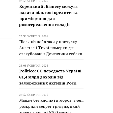
23:58 5 СЕРПНЯ, 2026
Корецький: Бізнесу можуть
надати пільгові кредити та
приміщення для
розосередження складів
23:36 5 СЕРПНЯ, 2026
Після нічної атаки у притулку
Анастасії Тихої померки дві
евакуйовані з Донеччини собаки
23:08 5 СЕРПНЯ, 2026
Politico: ЄС передасть Україні
€1,4 млрд доходів від
заморожених активів Росії
22:57 5 СЕРПНЯ, 2026
Майже без кисню і в мороз: вчені
розкрили секрет гризуна, який
живе на висоті 6700 метрів