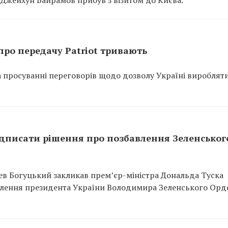
ро передачу Patriot тривають
а просуванні переговорів щодо дозволу Україні вироблят
ідписати рішення про позбавлення Зеленськог
нев Богуцький закликав прем’єр-міністра Дональда Туска
влення президента України Володимира Зеленського Орд