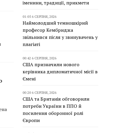
іменини, традиції, прикмети
01:05 6 СЕРПНЯ, 2026
Наймолодший темношкірий
професор Кембриджа
звільнився після у звинувачень у
и
плагіаті
00:42 6 СЕРПНЯ, 2026
США призначили нового
керівника дипломатичної місії в
Ємені
о
00:20 6 СЕРПНЯ, 2026
США та Британія обговорили
потреби України в ППО й
ена
посилення оборонної ролі
Європи