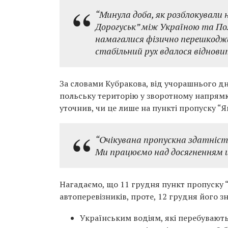
“Минула доба, як розблокували
Дорогуськ” між Україною та П
намагалися фізично перешкоджа
стабільний рух вдалося відновит
За словами Кубракова, від учорашнього дн
польську територію у зворотному напрямку
уточнив, чи це лише на пункті пропуску “
“Очікувана пропускна здатність
Ми працюємо над досягненням ці
Нагадаємо, що 11 грудня пункт пропуску
автоперевізників, проте, 12 грудня його з
Українським водіям, які перебувают