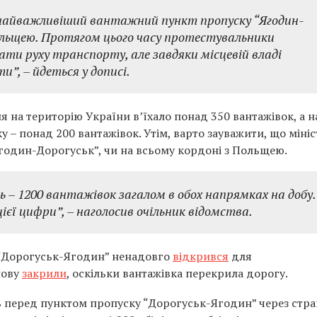
 найважливіший вантажний пункт пропуску “Ягодин-
ольщею. Протягом цього часу протестувальники
ти руху транспорту, але завдяки місцевій владі
и”, – йдеться у дописі.
я на територію України в’їхало понад 350 вантажівок, а н
 – понад 200 вантажівок. Утім, варто зауважити, що мініс
Ягодин-Дорогуськ”, чи на всьому кордоні з Польщею.
 – 1200 вантажівок загалом в обох напрямках на добу.
єї цифри”, – наголосив очільник відомства.
 “Дорогуськ-Ягодин” ненадовго
відкрився
для
нову
закрили
, оскільки вантажівка перекрила дорогу.
ь перед пунктом пропуску “Дорогуськ-Ягодин” через стр