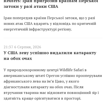
Reuters: Іран пригрозив країнам Перської
затоки у разі атаки США
Іран попередив країни Перської затоки, що у разі
нових атак США вдарить у відповідь по критичній
енергетичній інфраструктурі регіону.
21:37 6 Серпня, 2026
У США леву успішно видалили катаракту
на обох очах
У природоохоронному центрі Wildlife Safari в
американському штаті Орегон успішно прооперували
африканського лева на ім’я Цаво, у якого
діагностували катаракту на обох очах. Після
втручання тварина має відновити повноцінний зір і
здатність краще орієнтуватися в просторі.