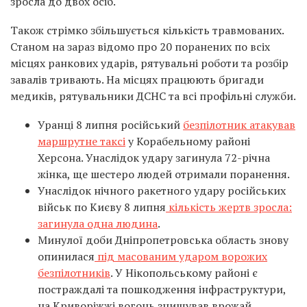
зросла до двох осіб.
Також стрімко збільшується кількість травмованих.
Станом на зараз відомо про 20 поранених по всіх
місцях ранкових ударів, рятувальні роботи та розбір
завалів тривають. На місцях працюють бригади
медиків, рятувальники ДСНС та всі профільні служби.
Уранці 8 липня російський
безпілотник атакував
маршрутне таксі
у Корабельному районі
Херсона. Унаслідок удару загинула 72-річна
жінка, ще шестеро людей отримали поранення.
Унаслідок нічного ракетного удару російських
військ по Києву 8 липня
кількість жертв зросла:
загинула одна людина
.
Минулої доби Дніпропетровська область знову
опинилася
під масованим ударом ворожих
безпілотників
. У Нікопольському районі є
постраждалі та пошкодження інфраструктури,
на Криворіжжі вогонь знищував врожай.