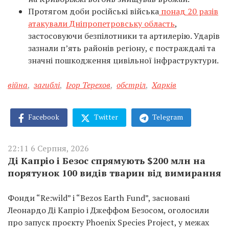
Протягом доби російські війська
понад 20 разів
атакували Дніпропетровську область
,
застосовуючи безпілотники та артилерію. Ударів
зазнали п’ять районів регіону, є постраждалі та
значні пошкодження цивільної інфраструктури.
війна
,
загиблі
,
Ігор Терехов
,
обстріл
,
Харків
Facebook
Twitter
Telegram
22:11 6 Серпня, 2026
Ді Капріо і Безос спрямують $200 млн на
порятунок 100 видів тварин від вимирання
Фонди “Re:wild” і “Bezos Earth Fund”, засновані
Леонардо Ді Капріо і Джеффом Безосом, оголосили
про запуск проєкту Phoenix Species Project, у межах