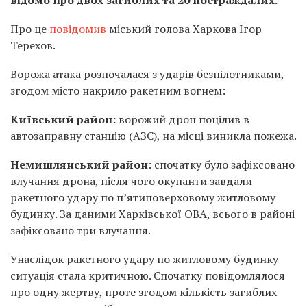
відомо про двох загиблих та 20 постраждалих.
Про це
повідомив
міський голова Харкова Ігор
Терехов.
Ворожа атака розпочалася з ударів безпілотниками,
згодом місто накрило ракетним вогнем:
Київський район:
ворожий дрон поцілив в
автозаправну станцію (АЗС), на місці виникла пожежа.
Немишлянський район:
спочатку було зафіксовано
влучання дрона, після чого окупанти завдали
ракетного удару по п’ятиповерховому житловому
будинку. За даними Харківської ОВА, всього в районі
зафіксовано три влучання.
Унаслідок ракетного удару по житловому будинку
ситуація стала критичною. Спочатку повідомлялося
про одну жертву, проте згодом кількість загиблих