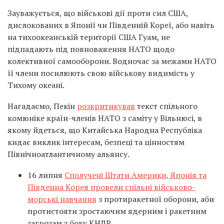
Зауважується, що військові дії проти сил США,
дислокованих в Японії чи Південній Кореї, або навіть
на тихоокеанській території США Гуам, не
підпадають під повноваження НАТО щодо
колективної самооборони. Водночас за межами НАТО
її члени посилюють свою військову видимість у
Тихому океані.
Нагадаємо, Пекін
розкритикував
текст спільного
комюніке країн-членів НАТО з саміту у Вільнюсі, в
якому йдеться, що Китайська Народна Республіка
кидає виклик інтересам, безпеці та цінностям
Північноатлантичному альянсу.
16 липня
Сполучені Штати Америки, Японія та
Південна Корея провели спільні військово-
морські навчання
з протиракетної оборони, аби
протистояти зростаючим ядерним і ракетним
загрозам з боку КНДР.