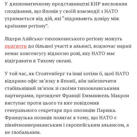
У дипломатичному представництві КНР висловили
сподівання, що Японія у своїй взаємодії з НАТО
утримається від дій, які “підривають довіру між
країнами регіону”.
Лідери Азійсько-тихоокеанського регіону можуть
прагнути
до більшої участі в альянсі, водночас наразі
немає консенсусу відносно ролі, яку НАТО має
відігравати в Тихому океані.
У той час, як Столтенберг та інші хотіли б, щоб НАТО
відкрило офіс зв’язку в Японії, аби забезпечити
стабільніший зв’язок зі своїми тихоокеанськими
партнерами, президент Франції Емманюель Макрон
виступає проти цього та вже повідомив
генерального секретаря про опозицію Парижа.
Французька позиція полягає в тому, що НАТО є
північноамериканським і європейським альянсом, а
не глобальним.