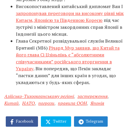
Високопоставлений китайський дипломат Ван І
запропонував переговори на високому рівні між
Китаєм, Японією та Південною Кореєю
під час
зустрічі з міністром закордонних справ Японії в
Індонезії цього місяця.
Глава Секретної розвідувальної служби Великої
Британії (MI6)
Річард Мур заявив, що Китай та
його глава Сі Цзіньпінь є “абсолютними
співучасниками” російського вторгнення в
Україну
. Він попередив, що Пекін закладає
“пастки даних” для інших країн в угодах, що
укладаються у будь-яких сферах.
Азійсько-Тихоокеанському регіоні
,
застереження
,
Китай
,
НАТО
,
погрози
,
правила ООН
,
Японія
Facebook
Twitter
Telegram