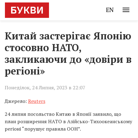
EN
Китай застерігає Японію
стосовно НАТО,
закликаючи до «довіри в
регіоні»
Понеділок, 24 Липня, 2023 в 22:07
Джерело:
Reuters
24 липня посольство Китаю в Японії заявило, що
план розширення НАТО в Азійсько-Тихоокеанському
регіоні “порушує правила ООН”.