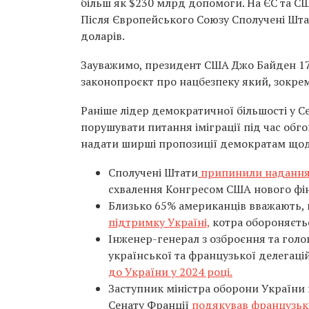
більш як $230 млрд допомоги. На ЄС та С
Після Європейського Союзу Сполучені Шта
доларів.
Зауважимо, президент США Джо Байден 17 
законопроєкт про нацбезпеку який, зокрем
Раніше лідер демократичної більшості у 
порушувати питання іміграції під час обг
надати ширші пропозиції демократам щодо
Сполучені Штати
припинили надання
схвалення Конгресом США нового фі
Близько 65% американців вважають,
підтримку Україні,
котра обороняєтьс
Інженер-генерал з озброєння та голо
української та французької делегацій
до України у 2024 році.
Заступник міністра оборони України г
Сенату Франції
подякував французькій