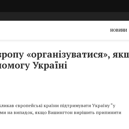
НОВИНИ
ропу «організуватися», як
омогу Україні
ликав європейські країни підтримувати Україну “у
вими на випадок, якщо Вашингтон вирішить припинити