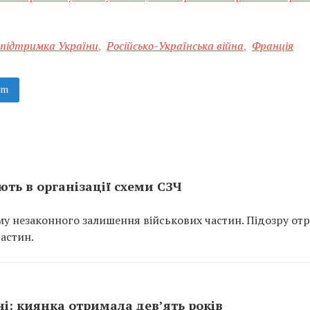
підтримка України
,
Російсько-Українська війна
,
Франція
am
ть в організації схеми СЗЧ
у незаконного залишення військових частин. Підозру от
частин.
ні: киянка отримала дев’ять років