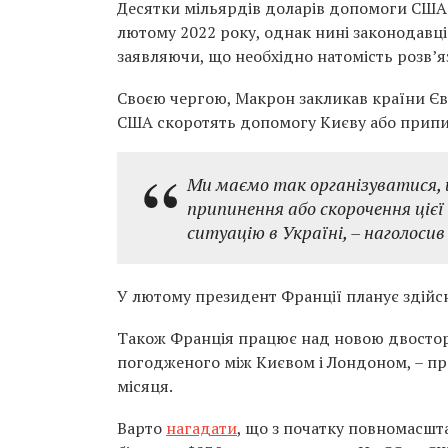
Десятки мільярдів доларів допомоги США б
лютому 2022 року, однак нині законодавц
заявляючи, що необхідно натомість розв’я
Своєю чергою, Макрон закликав країни Єв
США скоротять допомогу Києву або припин
Ми маємо так організуватися, 
припинення або скорочення цієї
ситуацію в Україні, – наголоси
У лютому президент Франції планує здійсн
Також Франція працює над новою двосторо
погодженого між Києвом і Лондоном, – пр
місяця.
Варто
нагадати
, що з початку повномасшт