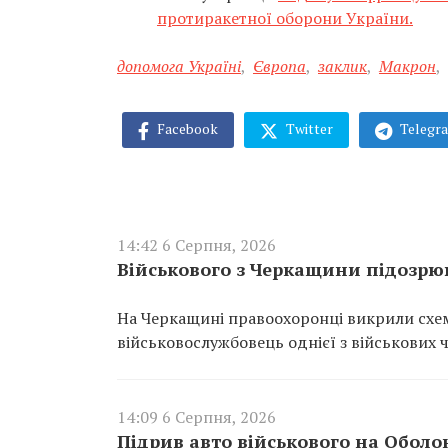
протиракетної оборони України.
допомога Україні
,
Європа
,
заклик
,
Макрон
,
Facebook
Twitter
Telegr
14:42 6 Серпня, 2026
Військового з Черкащини підозрюю
На Черкащині правоохоронці викрили схем
військовослужбовець однієї з військових 
14:09 6 Серпня, 2026
Підрив авто військового на Оболо