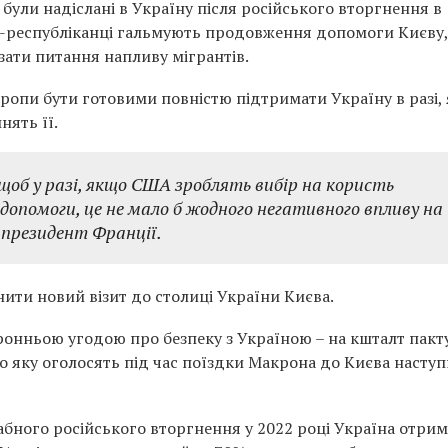
ули надіслані в Україну після російського вторгнення в
і-республіканці гальмують продовження допомоги Києву,
зати питання напливу мігрантів.
ропи бути готовими повністю підтримати Україну в разі,
ять її.
щоб у разі, якщо США зроблять вибір на користь
 допомоги, це не мало б жодного негативного впливу на
в президент Франції.
ити новий візит до столиці України Києва.
нньою угодою про безпеку з Україною – на кшталт пакту
о яку оголосять під час поїздки Макрона до Києва насту
абного російського вторгнення у 2022 році Україна отри