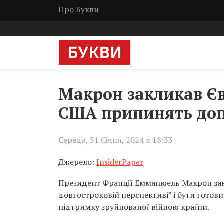
Про Букви
Макрон закликав Єв
США припинять доп
Середа, 31 Січня, 2024 в 18:33
Джерело:
InsiderPaper
Президент Франції Емманюель Макрон зак
довгостроковій перспективі” і бути гото
підтримку зруйнованої війною країни.