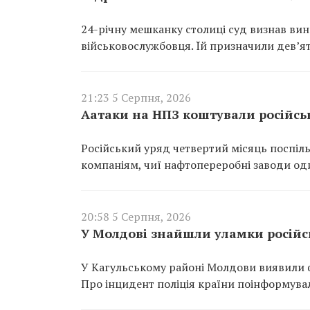
24-річну мешканку столиці суд визнав ви
військовослужбовця. Їй призначили дев’ят
21:23 5 Серпня, 2026
Аатаки на НПЗ коштували російсь
Російський уряд четвертий місяць поспіль
компаніям, чиї нафтопереробні заводи од
20:58 5 Серпня, 2026
У Молдові знайшли уламки російсь
У Кагульському районі Молдови виявили ф
Про інцидент поліція країни поінформувал