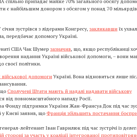
ША спільно припадає майже 70% загального обсягу допом
ти є найбільшим донором з обсягом у понад 70 мільярдів
січня зустрівся з лідерами Конгресу,
закликавши
їх ухва
а, передбачає допомогу Україні.
Сенаті США Чак Шумер
зазначив
, що, якщо республіканці хо
оворення надання Україні військової допомоги, – вони м
 своєї політики.
 військової допомоги
Україні. Вона відновиться лише піс
нансування.
 що
Сполучені Штати мають й надалі надавати військову
я від повномасштабного нападу Росії.
ва Фонду підтримки України Жан-Франсуа Док під час зус
 у Києві заявив, що
Франція збільшить постачання боєпри
енерал-лейтенант Іван Гаврилюк під час зустрічі із деле
 стороні за участь у коаліції інтегрованої протиповітрян