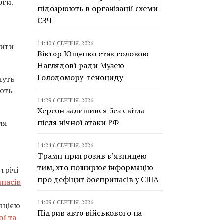
оги.
підозрюють в організації схеми
СЗЧ
14:40 6 СЕРПНЯ, 2026
лити
Віктор Ющенко став головою
Наглядовї ради Музею
Голодомору-геноциду
чуть
ають
14:29 6 СЕРПНЯ, 2026
Херсон залишився без світла
після нічної атаки РФ
ля
14:24 6 СЕРПНЯ, 2026
Трамп пригрозив в’язницею
тим, хто поширює інформацію
трічі
про дефіцит боєприпасів у США
пасів
14:09 6 СЕРПНЯ, 2026
гацією
Підрив авто військового на
ої та