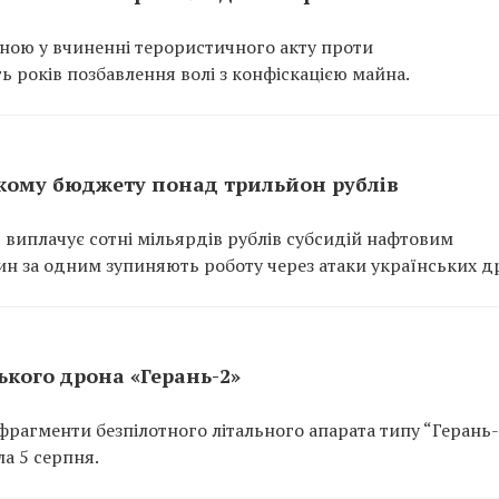
нною у вчиненні терористичного акту проти
ь років позбавлення волі з конфіскацією майна.
кому бюджету понад трильйон рублів
 виплачує сотні мільярдів рублів субсидій нафтовим
ин за одним зупиняють роботу через атаки українських др
кого дрона «Герань-2»
рагменти безпілотного літального апарата типу “Герань-
а 5 серпня.