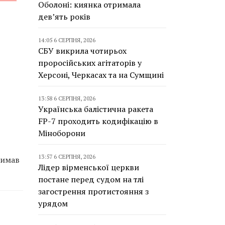
Оболоні: киянка отримала
дев’ять років
14:05 6 СЕРПНЯ, 2026
СБУ викрила чотирьох
проросійських агітаторів у
Херсоні, Черкасах та на Сумщині
13:58 6 СЕРПНЯ, 2026
Українська балістична ракета
FP-7 проходить кодифікацію в
Міноборони
13:57 6 СЕРПНЯ, 2026
римав
Лідер вірменської церкви
постане перед судом на тлі
загострення протистояння з
урядом