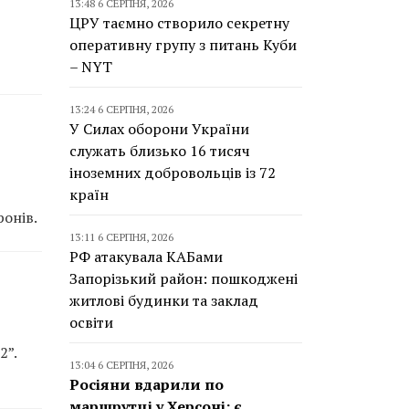
13:48 6 СЕРПНЯ, 2026
ЦРУ таємно створило секретну
оперативну групу з питань Куби
– NYT
13:24 6 СЕРПНЯ, 2026
У Силах оборони України
служать близько 16 тисяч
іноземних добровольців із 72
країн
онів.
13:11 6 СЕРПНЯ, 2026
РФ атакувала КАБами
Запорізький район: пошкоджені
житлові будинки та заклад
освіти
2”.
13:04 6 СЕРПНЯ, 2026
Росіяни вдарили по
маршрутці у Херсоні: є