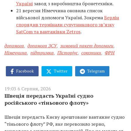
Україні
завод з виробництва бронетехніки.
21 вересня Німеччина оновила список
військової допомоги Україні. Зокрема
Берлін
спорядив термінали супутникового зв’язку
SatCom та вантажівки Zetros
.
допомога
,
допомога ЗСУ
,
зимовий пакет допомоги
,
Німеччина
,
підтримка
,
Пісторіус
,
союзники
,
ФРН
Facebook
Twitter
Telegram
19:03 6 Серпня, 2026
Швеція передасть Україні судно
російського «тіньового флоту»
Швеція передасть Києву арештоване вантажне судно
“тіньового флоту” РФ, яке перевозило зерно,