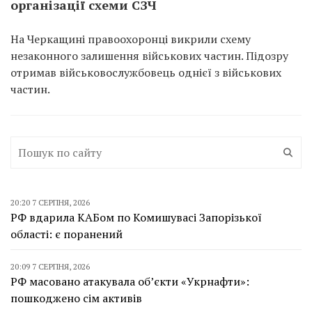
організації схеми СЗЧ
На Черкащині правоохоронці викрили схему
незаконного залишення військових частин. Підозру
отримав військовослужбовець однієї з військових
частин.
20:20 7 СЕРПНЯ, 2026
РФ вдарила КАБом по Комишувасі Запорізької
області: є поранений
20:09 7 СЕРПНЯ, 2026
РФ масовано атакувала об’єкти «Укрнафти»:
пошкоджено сім активів