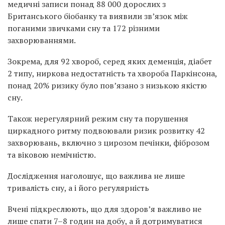
медичні записи понад 88 000 дорослих з
Британського біобанку та виявили зв’язок між
поганими звичками сну та 172 різними
захворюваннями.
Зокрема, для 92 хвороб, серед яких деменція, діабет
2 типу, ниркова недостатність та хвороба Паркінсона,
понад 20% ризику було пов’язано з низькою якістю
сну.
Також нерегулярний режим сну та порушення
циркадного ритму подвоювали ризик розвитку 42
захворювань, включно з цирозом печінки, фіброзом
та віковою немічністю.
Дослідження наголошує, що важлива не лише
тривалість сну, а і його регулярність
Вчені підкреслюють, що для здоров’я важливо не
лише спати 7–8 годин на добу, а й дотримуватися