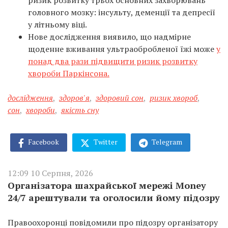
ризик розвитку трьох основних захворювань
головного мозку: інсульту, деменції та депресії
у літньому віці.
Нове дослідження виявило, що надмірне
щоденне вживання ультраобробленої їжі може
у
понад два рази підвищити ризик розвитку
хвороби Паркінсона.
дослідження
,
здоров'я
,
здоровий сон
,
ризик хвороб
,
сон
,
хвороби
,
якість сну
Facebook
Twitter
Telegram
12:09 10 Серпня, 2026
Організатора шахрайської мережі Money
24/7 арештували та оголосили йому підозру
Правоохоронці повідомили про підозру організатору