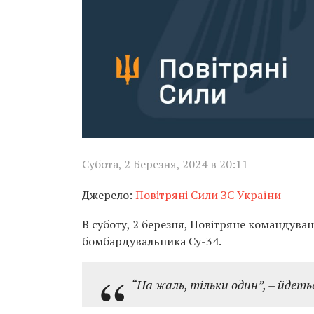
Субота, 2 Березня, 2024 в 20:11
Джерело:
Повітряні Сили ЗС України
В суботу, 2 березня, Повітряне командува
бомбардувальника Су-34.
“На жаль, тільки один”, – йдеть