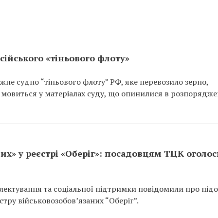
сійського «тіньового флоту»
не судно “тіньового флоту” РФ, яке перевозило зерно,
 мовиться у матеріалах суду, що опинилися в розпорядже
их» у реєстрі «Оберіг»: посадовцям ТЦК оголо
ектування та соціальної підтримки повідомили про підо
тру військовозобов’язаних “Оберіг”.