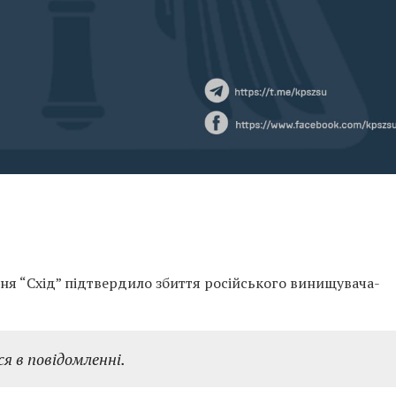
ння “Схід” підтвердило збиття російського винищувача-
ся в повідомленні.