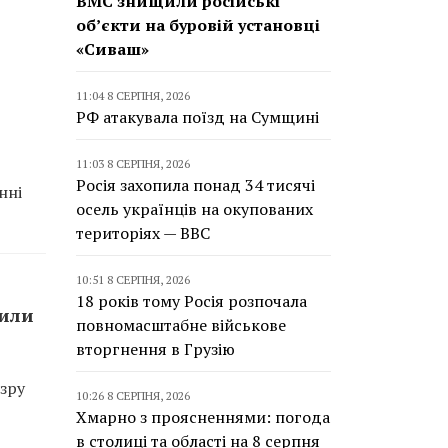
ВМС знищили російські
об’єкти на буровій установці
«Сиваш»
11:04 8 СЕРПНЯ, 2026
РФ атакувала поїзд на Сумщині
11:03 8 СЕРПНЯ, 2026
Росія захопила понад 34 тисячі
нні
осель українців на окупованих
територіях — BBC
10:51 8 СЕРПНЯ, 2026
18 років тому Росія розпочала
сили
повномасштабне військове
вторгнення в Грузію
зру
10:26 8 СЕРПНЯ, 2026
Хмарно з проясненнями: погода
в столиці та області на 8 серпня