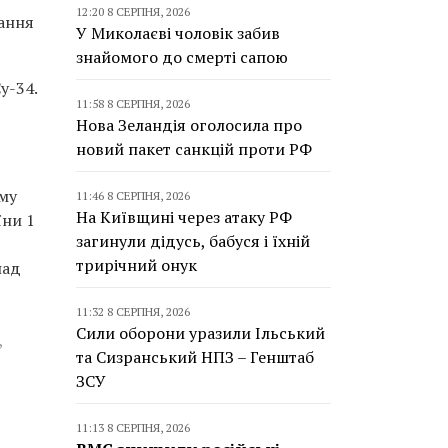
12:20 8 СЕРПНЯ, 2026
ання
У Миколаєві чоловік забив
знайомого до смерті сапою
у-34.
11:58 8 СЕРПНЯ, 2026
Нова Зеландія оголосила про
новий пакет санкцій проти РФ
му
11:46 8 СЕРПНЯ, 2026
На Київщині через атаку РФ
їни 1
загинули дідусь, бабуся і їхній
трирічний онук
над
11:32 8 СЕРПНЯ, 2026
Сили оборони уразили Ільський
,
та Сизранський НПЗ – Генштаб
ЗСУ
11:13 8 СЕРПНЯ, 2026