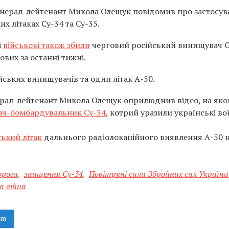
енерал-лейтенант Микола Олещук повідомив про застосув
х літаках Су-34 та Су-35.
і
військові також збили
черговий російський винищувач С
ових за останні тижні.
йських винищувачів та один літак А-50.
ерал-лейтенант Микола Олещук оприлюднив відео, на яко
ач-бомбардувальник Су-34
, котрий уразили українські во
ський літак
дальнього радіолокаційного виявлення А-50 
орога
,
знищення Су-34
,
Повітряні сили Збройних сил України
а війна
am