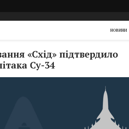
НОВИНИ
ання «Схід» підтвердило
літака Су-34