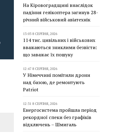
На Кіровоградщині внаслідок
падіння гелікоптера загинув 28-
річний військовий авіатехнік
13:03 8 СЕРПНЯ, 2026
114 тис. цивільних і військових
вважаються зниклими безвісти:
що заважає їх пошуку
12:47 8 СЕРПНЯ, 2026
У Німеччині помітили дрони
над базою, де ремонтують
Patriot
12:31 8 СЕРПНЯ, 2026
Енергосистема пройшла період
рекордної спеки без графіків
відключень – Шмигаль