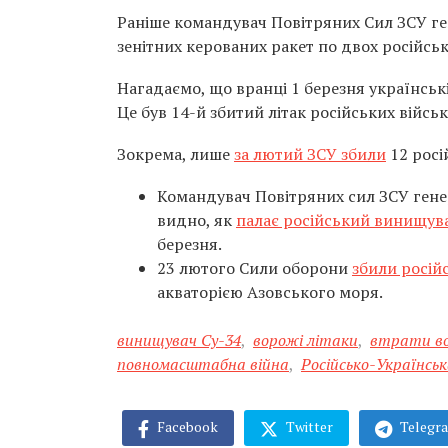
Раніше командувач Повітряних Сил ЗСУ г
зенітних керованих ракет по двох російськи
Нагадаємо, що вранці 1 березня українськ
Це був 14-й збитий літак російських військ
Зокрема, лише
за лютий ЗСУ збили
12 росі
Командувач Повітряних сил ЗСУ ген
видно, як
палає російський винищув
березня.
23 лютого Сили оборони
збили росій
акваторією Азовського моря.
винищувач Су-34
,
ворожі літаки
,
втрати в
повномасштабна війна
,
Російсько-Українськ
Facebook
Twitter
Telegr