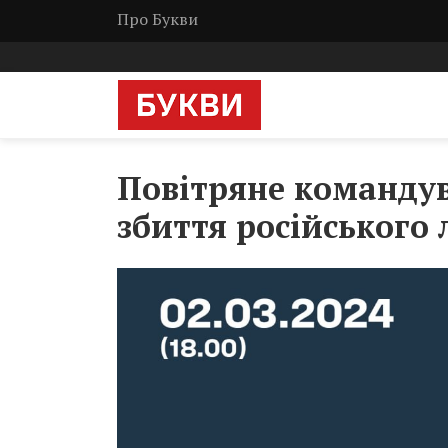
Про Букви
Повітряне командув
збиття російського 