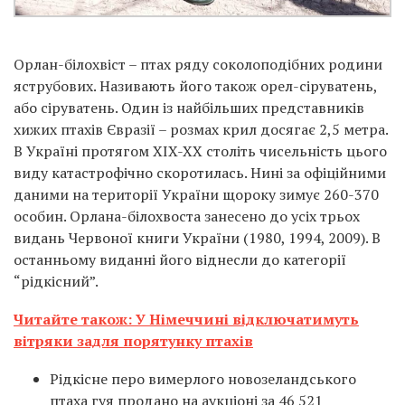
Орлан-білохвіст – птах ряду соколоподібних родини
яструбових. Називають його також орел-сіруватень,
або сіруватень. Один із найбільших представників
хижих птахів Євразії – розмах крил досягає 2,5 метра.
В Україні протягом XIX-XX століть чисельність цього
виду катастрофічно скоротилась. Нині за офіційними
даними на території України щороку зимує 260-370
особин. Орлана-білохвоста занесено до усіх трьох
видань Червоної книги України (1980, 1994, 2009). В
останньому виданні його віднесли до категорії
“рідкісний”.
Читайте також: У Німеччині відключатимуть
вітряки задля порятунку птахів
Рідкісне перо вимерлого новозеландського
птаха гуя продано на аукціоні за 46 521