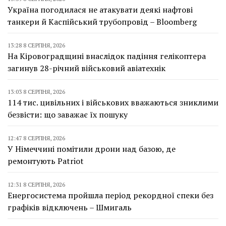
Україна погодилася не атакувати деякі нафтові
танкери й Каспійський трубопровід – Bloomberg
13:28 8 СЕРПНЯ, 2026
На Кіровоградщині внаслідок падіння гелікоптера
загинув 28-річний військовий авіатехнік
13:03 8 СЕРПНЯ, 2026
114 тис. цивільних і військових вважаються зниклими
безвісти: що заважає їх пошуку
12:47 8 СЕРПНЯ, 2026
У Німеччині помітили дрони над базою, де
ремонтують Patriot
12:31 8 СЕРПНЯ, 2026
Енергосистема пройшла період рекордної спеки без
графіків відключень – Шмигаль