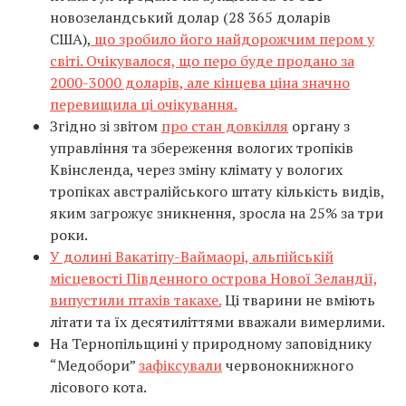
новозеландський долар (28 365 доларів
США),
що зробило його найдорожчим пером у
світі. Очікувалося, що перо буде продано за
2000-3000 доларів, але кінцева ціна значно
перевищила ці очікування.
Згідно зі звітом
про стан довкілля
органу з
управління та збереження вологих тропіків
Квінсленда, через зміну клімату у вологих
тропіках австралійського штату кількість видів,
яким загрожує зникнення, зросла на 25% за три
роки.
У долині Вакатіпу-Ваймаорі, альпійській
місцевості Південного острова Нової Зеландії,
випустили птахів такахе.
Ці тварини не вміють
літати та їх десятиліттями вважали вимерлими.
На Тернопільщині у природному заповіднику
“Медобори”
зафіксували
червонокнижного
лісового кота.