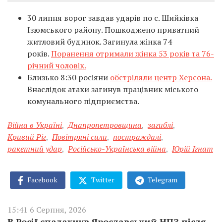
30 липня ворог завдав ударів по с. Шийківка
Ізюмського району. Пошкоджено приватний
житловий будинок. Загинула жінка 74
років.
Поранення отримали жінка 53 років та 76-
річний чоловік.
Близько 8:30 росіяни
обстріляли центр Херсона.
Внаслідок атаки загинув працівник міського
комунального підприємства.
Війна в Україні
,
Днапропетровщина
,
загиблі
,
Кривий Ріг
,
Повітряні сили
,
постраждалі
,
ракетний удар
,
Російсько-Українська війна
,
Юрій Ігнат
Facebook
Twitter
Telegram
15:41 6 Серпня, 2026
В Росії спалахнув Ярославський НПЗ після