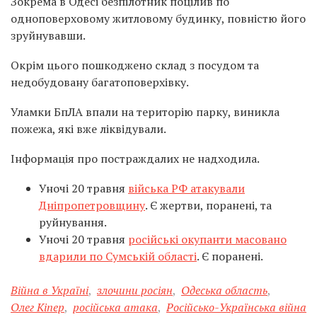
Зокрема в Одесі безпілотник поцілив по
одноповерховому житловому будинку, повністю його
зруйнувавши.
Окрім цього пошкоджено склад з посудом та
недобудовану багатоповерхівку.
Уламки БпЛА впали на територію парку, виникла
пожежа, які вже ліквідували.
Інформація про постраждалих не надходила.
Уночі 20 травня
війська РФ атакували
Дніпропетровщину
. Є жертви, поранені, та
руйнування.
Уночі 20 травня
російські окупанти масовано
вдарили по Сумській області
. Є поранені.
Війна в Україні
,
злочини росіян
,
Одеська область
,
Олег Кіпер
,
російська атака
,
Російсько-Українська війна