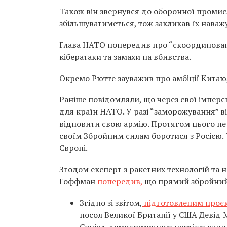
Також він звернувся до оборонної промис
збільшуватиметься, тож закликав їх наважу
Глава НАТО попередив про “скоординовану
кібератаки та замахи на вбивства.
Окремо Рютте зауважив про амбіції Китаю,
Раніше повідомляли, що через свої імперсь
для країн НАТО. У разі “заморожування” ві
відновити свою армію. Протягом цього пе
своїм Збройним силам боротися з Росією. 
Європі.
Згодом експерт з ракетних технологій та 
Гоффман
попередив,
що прямий збройний 
Згідно зі звітом,
підготовленим проєк
посол Великої Британії у США Девід М