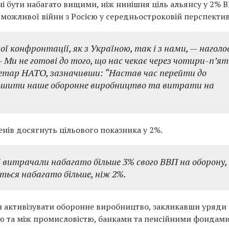
і бути набагато вищими, ніж нинішня ціль альянсу у 2% В
 можливої ​​війни з Росією у середньостроковій перспектив
ї конфронтації, як з Україною, так і з нами, — наголо
 — Ми не готові до того, що нас чекає через чотири-п’ят
кретар НАТО, зазначивши: “Настав час перейти до
ільшити наше оборонне виробництво та витрати на
ленів досягнуть цільового показника у 2%.
ці витрачали набагато більше 3% свого ВВП на оборону,
ься набагато більше, ніж 2%.
н активізувати оборонне виробництво, закликавши уряди
ю та між промисловістю, банками та пенсійними фондами