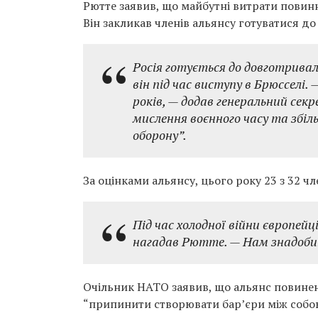
Рютте заявив, що майбутні витрати повинн
Він закликав членів альянсу готуватися до
Росія готується до довготривало
він під час виступу в Брюсселі.
років, — додав генеральний се
мислення воєнного часу та зб
оборону”.
За оцінками альянсу, цього року 23 з 32 ч
Під час холодної війни європей
нагадав Рютте. — Нам знадобит
Очільник НАТО заявив, що альянс повине
“припинити створювати бар’єри між собо