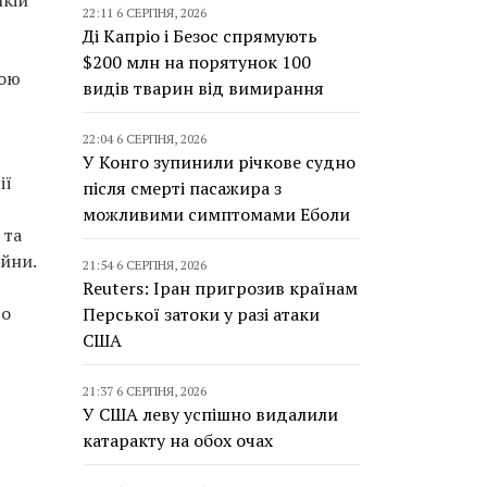
икій
22:11 6 СЕРПНЯ, 2026
Ді Капріо і Безос спрямують
$200 млн на порятунок 100
вою
видів тварин від вимирання
22:04 6 СЕРПНЯ, 2026
У Конго зупинили річкове судно
ії
після смерті пасажира з
можливими симптомами Еболи
 та
йни.
21:54 6 СЕРПНЯ, 2026
Reuters: Іран пригрозив країнам
до
Перської затоки у разі атаки
США
21:37 6 СЕРПНЯ, 2026
У США леву успішно видалили
катаракту на обох очах