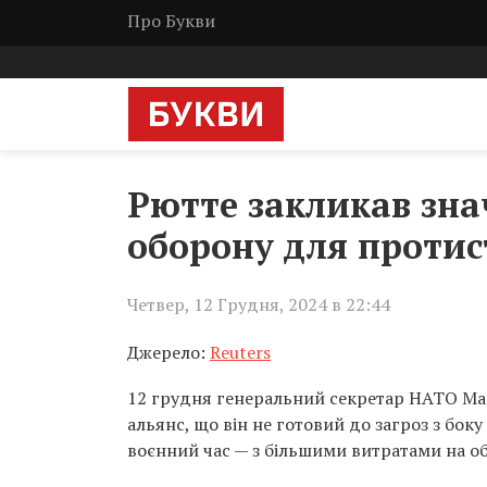
Про Букви
Рютте закликав зна
оборону для протис
Четвер, 12 Грудня, 2024 в 22:44
Джерело:
Reuters
12 грудня генеральний секретар НАТО М
альянс, що він не готовий до загроз з боку
воєнний час — з більшими витратами на о