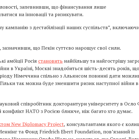
ловості, запевнивши, що фінансування лише
ватися на інновації та ризикувати.
 кампанію з дестабілізації наших суспільств”, включаюч
 зазначивши, що Пекін суттєво нарощує свої сили.
кі амбіції Росія
становить
найбільшу та найгострішу загр
йни в Україні, Москві знадобиться шість-десять років, щ
ріоду Німеччина спільно з Альянсом повинні дати можли
Тільки так можна буде зменшити ризик наступної війни в
науковий співробітник докторантури університету в Осло 
конфлікт НАТО з Росією ближче, ніж багато хто думає.
том New Diplomacy Project
, консультантами якого є коли
еннінг та Фонд Friedrich Ebert Foundation, пов’язаний із