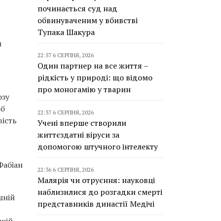
починається суд над
обвинуваченим у вбивстві
Тупака Шакура
и
22:57 6 СЕРПНЯ, 2026
Один партнер на все життя –
рідкість у природі: що відомо
про моногамію у тварин
озу
об
22:37 6 СЕРПНЯ, 2026
вість
Учені вперше створили
життєздатні віруси за
допомогою штучного інтелекту
Фабіан
22:36 6 СЕРПНЯ, 2026
Малярія чи отруєння: науковці
наблизилися до розгадки смерті
шній
представників династії Медічі