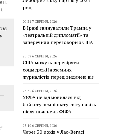
Лейбористську партію у 2025
ВП.
році
і.
00:21 7 СЕРПНЯ, 2026
сив
В Ірані звинуватили Трампа у
ь
«театральній дипломатії» та
заперечили переговори з США
23:59 6 СЕРПНЯ, 2026
США можуть перевіряти
соцмережі іноземних
журналістів перед видачею віз
23:35 6 СЕРПНЯ, 2026
 —
УЄФА не відмовилася від
бойкоту чемпіонату світу навіть
після пояснень ФІФА
23:10 6 СЕРПНЯ, 2026
”.
Через 30 років у Лас-Вегасі