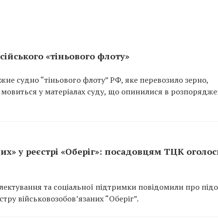
сійського «тіньового флоту»
не судно “тіньового флоту” РФ, яке перевозило зерно,
 мовиться у матеріалах суду, що опинилися в розпорядже
их» у реєстрі «Оберіг»: посадовцям ТЦК оголо
ектування та соціальної підтримки повідомили про підо
тру військовозобов’язаних “Оберіг”.