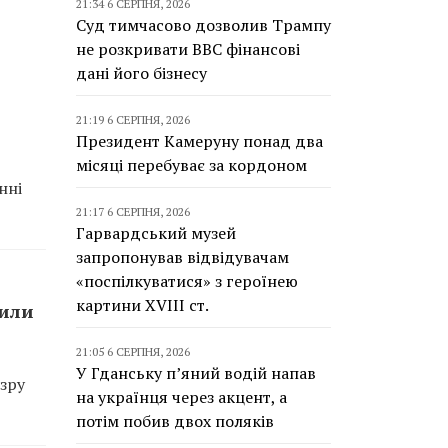
21:34 6 СЕРПНЯ, 2026
Суд тимчасово дозволив Трампу
не розкривати BBC фінансові
дані його бізнесу
21:19 6 СЕРПНЯ, 2026
Президент Камеруну понад два
місяці перебуває за кордоном
нні
21:17 6 СЕРПНЯ, 2026
Гарвардський музей
запропонував відвідувачам
«поспілкуватися» з героїнею
картини XVIII ст.
сили
21:05 6 СЕРПНЯ, 2026
У Гданську п’яний водій напав
зру
на українця через акцент, а
потім побив двох поляків