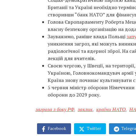
Соціал-демократичною партією канцл
Британії та Україні необхідно термін
створивши “банк НАТО” для фінансу
Голова Європарламенту Роберта Мец
власну безпекову організацію на дод
Зауважимо, раніше влада Польщі
зап
уникнення загроз, які можуть виникнут
радіологічної та ядерної зброї. На са
лекцій для вчителів.
Своєю чергою, у Швеції, на територі
Україною, Головнокомандувач армії у
Країна знову починає культивувати св
5 червня міністр оборони Німеччини
оборони до 2029 року.
загроза з боку РФ
,
заклик
,
країни НАТО
,
НА
Facebook
Twitter
Telegr