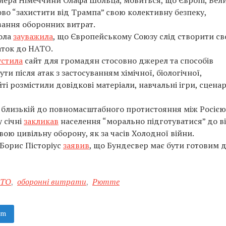
ера Німеччини Олафа Шольца, мовиться, що Європі, Вел
ово “захистити від Трампа” свою колективну безпеку,
вання оборонних витрат.
ола
зауважила
, що Європейському Союзу слід створити с
аток до НАТО.
устила
сайт для громадян стосовно джерел та способів
и після атак з застосуванням хімічної, біологічної,
йті розмістили довідкові матеріали, навчальні ігри, сценар
ї, близькій до повномасштабного протистояння між Росією
 січні
закликав
населення “морально підготуватися” до ві
ою цивільну оборону, як за часів Холодної війни.
 Борис Пісторіус
заявив
, що Бундесвер має бути готовим 
ТО
,
оборонні витрати
,
Рютте
am