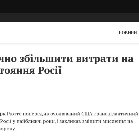
НОВИНИ
чно збільшити витрати на
тояння Росії
арк Рютте попередив очолюваний США трансатлантичний
 Росії у найближчі роки, і закликав змінити мислення на
борону.