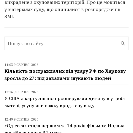
викрадене з окупованих територій. Про це мовиться
у матеріалах суду, що опинилися в розпорядженні
ЗМІ.
14:03 9 СЕРПНЯ, 2026
Кількість постраждалих від удару РФ по Харкову
зросла до 27: під завалами шукають людей
13:36 9 СЕРПНЯ, 2026
У США лікарі успішно прооперували дитину в утробі
матері, усунувши важку вроджену ваду
12:49 9 СЕРПНЯ, 2026
«Одіссея» стала першим за 14 років фільмом Нолана,
що зібрав понад $1 млрд