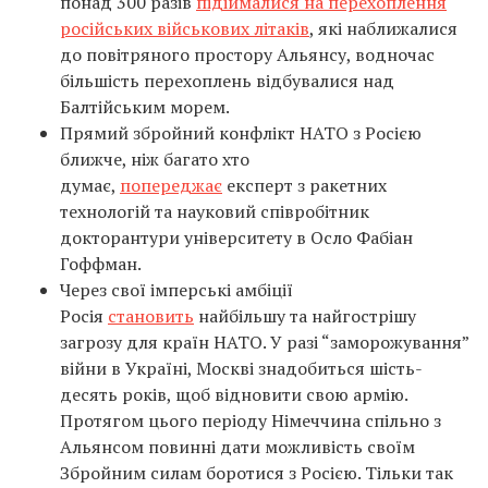
понад 300 разів
підіймалися на перехоплення
російських військових літаків
, які наближалися
до повітряного простору Альянсу, водночас
більшість перехоплень відбувалися над
Балтійським морем.
Прямий збройний конфлікт НАТО з Росією
ближче, ніж багато хто
думає,
попереджає
експерт з ракетних
технологій та науковий співробітник
докторантури університету в Осло Фабіан
Гоффман.
Через свої імперські амбіції
Росія
становить
найбільшу та найгострішу
загрозу для країн НАТО. У разі “заморожування”
війни в Україні, Москві знадобиться шість-
десять років, щоб відновити свою армію.
Протягом цього періоду Німеччина спільно з
Альянсом повинні дати можливість своїм
Збройним силам боротися з Росією. Тільки так