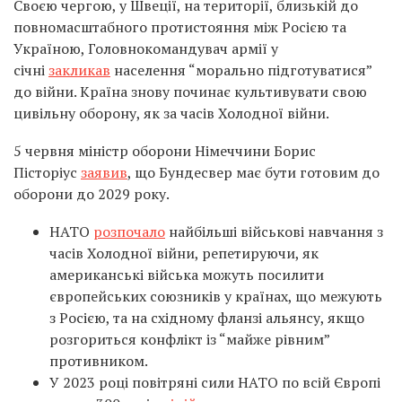
Своєю чергою, у Швеції, на території, близькій до
повномасштабного протистояння між Росією та
Україною, Головнокомандувач армії у
січні
закликав
населення “морально підготуватися”
до війни. Країна знову починає культивувати свою
цивільну оборону, як за часів Холодної війни.
5 червня міністр оборони Німеччини Борис
Пісторіус
заявив
, що Бундесвер має бути готовим до
оборони до 2029 року.
НАТО
розпочало
найбільші військові навчання з
часів Холодної війни, репетируючи, як
американські війська можуть посилити
європейських союзників у країнах, що межують
з Росією, та на східному фланзі альянсу, якщо
розгориться конфлікт із “майже рівним”
противником.
У 2023 році повітряні сили НАТО по всій Європі