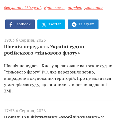
депутат від "слуги"
,
Кривошеєв
,
нардеп
,
ухилянти
Facebook
Twitter
Telegram
19:03 6 Серпня, 2026
Швеція передасть Україні судно
російського «тіньового флоту»
Швеція передасть Києву арештоване вантажне судно
“тіньового флоту” РФ, яке перевозило зерно,
викрадене з окупованих територій. Про це мовиться
у матеріалах суду, що опинилися в розпорядженні
ЗМІ.
17:53 6 Серпня, 2026
Понад 120 фіктивних «мобілізованих» у