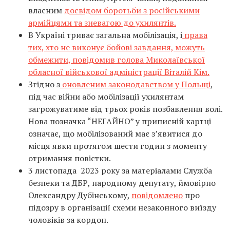
власним
досвідом боротьби з російськими
армійцями та зневагою до ухилянтів.
В Україні триває загальна мобілізація, і
права
тих, хто не виконує бойові завдання, можуть
обмежити, повідомив голова Миколаївської
обласної військової адміністрації Віталій Кім.
Згідно з
оновленим законодавством у Польщі
,
під час війни або мобілізації ухилянтам
загрожуватиме від трьох років позбавлення волі.
Нова позначка “НЕГАЙНО” у приписній картці
означає, що мобілізований має з’явитися до
місця явки протягом шести годин з моменту
отримання повістки.
3 листопада 2023 року за матеріалами Служба
безпеки та ДБР, народному депутату, ймовірно
Олександру Дубінському,
повідомлено
про
підозру в організації схеми незаконного виїзду
чоловіків за кордон.