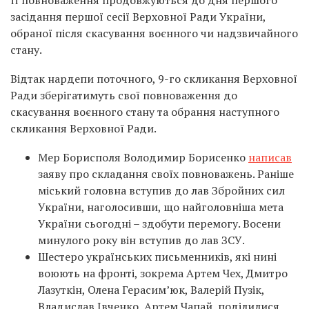
її повноваження продовжуються до дня першого
засідання першої сесії Верховної Ради України,
обраної після скасування воєнного чи надзвичайного
стану.
Відтак нардепи поточного, 9-го скликання Верховної
Ради зберігатимуть свої повноваження до
скасування воєнного стану та обрання наступного
скликання Верховної Ради.
Мер Борисполя Володимир Борисенко
написав
заяву про складання своїх повноважень. Раніше
міський головна вступив до лав Збройних сил
України, наголосивши, що найголовніша мета
України сьогодні – здобути перемогу. Восени
минулого року він вступив до лав ЗСУ.
Шестеро українських письменників, які нині
воюють на фронті, зокрема Артем Чех, Дмитро
Лазуткін, Олена Герасим’юк, Валерій Пузік,
Владислав Івченко, Артем Чапай, поділилися