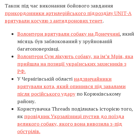
Також під час виконання бойового завдання
прикордонники артилерійського підрозділу UNIT-A
врятували косулю з антидронових тенет
.
Волонтери врятували собаку на Донеччині
, який
місяць був заблокований у зруйнованій
багатоповерхівці.
Волонтери Сум лікують собаку, на ім’я Мрія, яка
прийшла на позиції українських захисників з
РФ.
У Чернігівській області
надзвичайники
врятували кота, який опинився під завалами
після російського удару
по Корюківському
району.
Користувачка Threads поділилась історією того,
як
провідник Укрзалізниці пустив до поїзда
великого собаку, якого вона вивозила з-під
обстрілів.