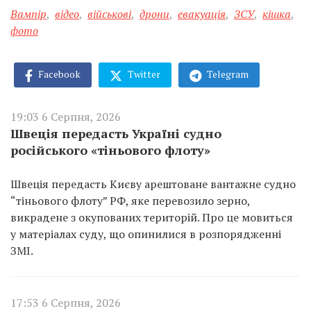
Вампір
,
відео
,
військові
,
дрони
,
евакуація
,
ЗСУ
,
кішка
,
фото
Facebook
Twitter
Telegram
19:03 6 Серпня, 2026
Швеція передасть Україні судно
російського «тіньового флоту»
Швеція передасть Києву арештоване вантажне судно
“тіньового флоту” РФ, яке перевозило зерно,
викрадене з окупованих територій. Про це мовиться
у матеріалах суду, що опинилися в розпорядженні
ЗМІ.
17:53 6 Серпня, 2026