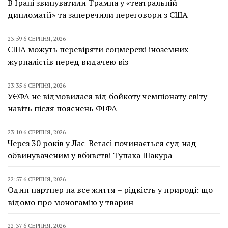
В Ірані звинуватили Трампа у «театральній
дипломатії» та заперечили переговори з США
23:59 6 СЕРПНЯ, 2026
США можуть перевіряти соцмережі іноземних
журналістів перед видачею віз
23:35 6 СЕРПНЯ, 2026
УЄФА не відмовилася від бойкоту чемпіонату світу
навіть після пояснень ФІФА
23:10 6 СЕРПНЯ, 2026
Через 30 років у Лас-Вегасі починається суд над
обвинуваченим у вбивстві Тупака Шакура
22:57 6 СЕРПНЯ, 2026
Один партнер на все життя – рідкість у природі: що
відомо про моногамію у тварин
22:37 6 СЕРПНЯ, 2026