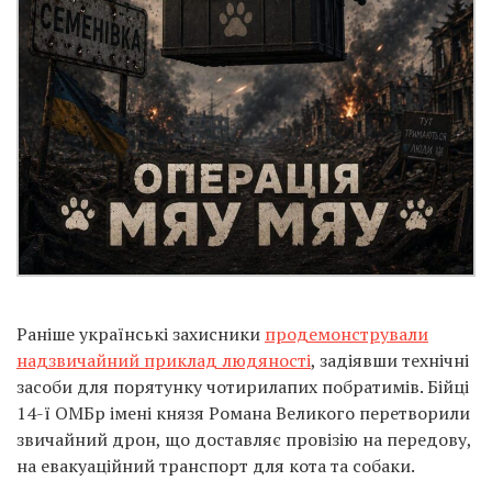
Раніше українські захисники
продемонстрували
надзвичайний приклад людяності
, задіявши технічні
засоби для порятунку чотирилапих побратимів. Бійці
14-ї ОМБр імені князя Романа Великого перетворили
звичайний дрон, що доставляє провізію на передову,
на евакуаційний транспорт для кота та собаки.