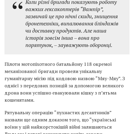
Коли різні бригади показують роботу
важких гексакоптерів “Вампір”,
зазвичай це про нічні скиди, знищення
бронетехніки, випалювання бліндажів
чи доставку продуктів. Але наша
історія зовсім інша – вона про
порятунок, – зауважують оборонці.
Пілоти мотопіхотного батальйону 118 окремої
механізованої бригади провели унікальну
гуманітарну місію під кодовою назвою “Мяу-Мяу”. З
однієї з передових позицій за допомогою великого
дрона вони успішно евакуювали кішку з п’ятьма
кошенятами.
Рятувальну операцію “пухнастих десантників”
назвали ще одним доказом того, що “українські
воїни у цій найжорстокішій війні залишаються