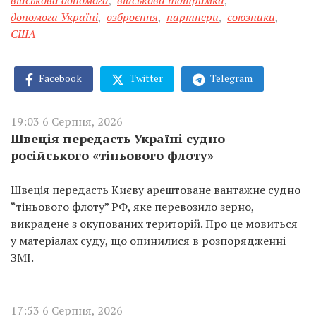
військова допомога
,
військова підтримка
,
допомога Україні
,
озброєння
,
партнери
,
союзники
,
США
Facebook
Twitter
Telegram
19:03 6 Серпня, 2026
Швеція передасть Україні судно
російського «тіньового флоту»
Швеція передасть Києву арештоване вантажне судно
“тіньового флоту” РФ, яке перевозило зерно,
викрадене з окупованих територій. Про це мовиться
у матеріалах суду, що опинилися в розпорядженні
ЗМІ.
17:53 6 Серпня, 2026