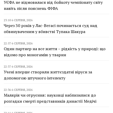
УЄФА не відмовилася від бойкоту чемпіонату світу
навіть після пояснень ФІФА
23:10 6 СЕРПНЯ, 2026
Через 30 років у Лас-Вегасі починається суд над
обвинуваченим у вбивстві Тупака Шакура
22:57 6 СЕРПНЯ, 2026
Один партнер на все життя – рідкість у природі: що
відомо про моногамію у тварин
22:37 6 СЕРПНЯ, 2026
Учені вперше створили життєздатні віруси за
допомогою штучного інтелекту
22:36 6 СЕРПНЯ, 2026
Малярія чи отруєння: науковці наблизилися до
розгадки смерті представників династії Медічі
22:11 6 СЕРПНЯ, 2026