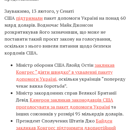
Зауважимо, 13 лютого, у Сенаті
США
підтримали
пакет допомоги Україні на понад 60
млрд доларів. Водночас Майк Джонсон
розкритикував його зазначивши, що може не
поставити такий проєкт закону на голосування,
оскільки з нього вивели питання щодо безпеки
кордонів США.
Міністр оборони США Ллойд Остін
закликав
Конгрес “діяти швидко” в ухваленні пакету
допомоги Україні,
оскільки українців “попереду
чекає важка боротьба”.
Міністр закордонних справ Великої Британії
Девід
Камерон закликав законодавців США
проголосувати за пакет допомоги Україні
та
інших союзників у розмірі 95 мільярдів доларів.
Президент Сполучених Штатів Джо
Байден
закликав Конгрес підтримати двопартійний