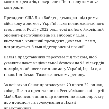
коштом кредитів, повернених Пентагону за минулі
контракти.
Президент США Джо Байден, демократ, підтримує
військову допомогу Україні після повномасштабного
вторгнення Росії у 2022 році, тоді як його ймовірний
опонент-республіканець на виборах у США 5
листопада, колишній президент Дональд Трамп,
дотримується більш відстороненої позиції.
Палата представників перебуває під тиском, щоб
ухвалити пакет національної безпеки на 95 мільярдів
доларів, який посилює допомогу Україні, Ізраїлю, а
також Індійсько-Тихоокеанському регіону.
За цей закон Сенат проголосував 70 проти 29, однак,
спікер Палати представників Республіканської партії
Майк Джонсон чинив опір винесенню законопроєкту
про допомогу на голосування в Палаті
представників.