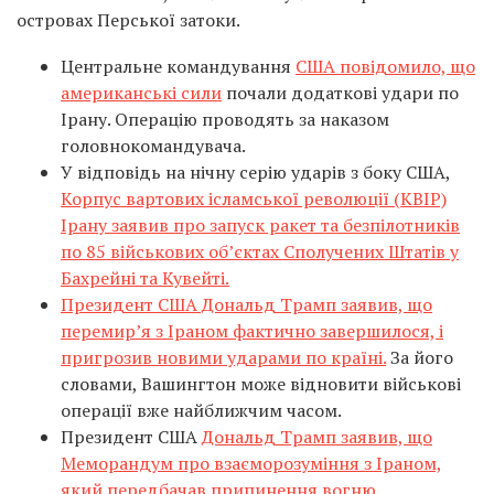
островах Перської затоки.
Центральне командування
США повідомило, що
американські сили
почали додаткові удари по
Ірану. Операцію проводять за наказом
головнокомандувача.
У відповідь на нічну серію ударів з боку США,
Корпус вартових ісламської революції (КВІР)
Ірану заявив про запуск ракет та безпілотників
по 85 військових об’єктах Сполучених Штатів у
Бахрейні та Кувейті.
Президент США Дональд Трамп заявив, що
перемир’я з Іраном фактично завершилося, і
пригрозив новими ударами по країні.
За його
словами, Вашингтон може відновити військові
операції вже найближчим часом.
Президент США
Дональд Трамп заявив, що
Меморандум про взаєморозуміння з Іраном,
який передбачав припинення вогню,