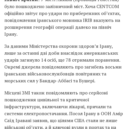
було пошкоджено залізничний міст. Хоча CENTCOM
офіційно звітує про удари по прибережних об’єктах,
повідомлення іранського мовника IRIB вказують на
розширення географії операції далеко на північ
Ірану.
За даними Міністерства охорони здоров’я Ірану,
лише за останні дві доби внаслідок американських
ударів загинуло 14 осіб, ще 78 отримали поранення.
Окремі джерела повідомляють про загибель восьми
іранських військовослужбовців повітряних та
морських сил у Бандар-Аббасі та Бушері.
Місцеві ЗМІ також повідомляють про серйозні
пошкодження цивільної та критичної
інфраструктури, включаючи лікарні, причали та
системи електропостачання. Посол Ірану в ООН Амір
Саїд Іравані заявив, що цілями США стали не лише
військові об’єкти, а й ключові вузли в портах та на