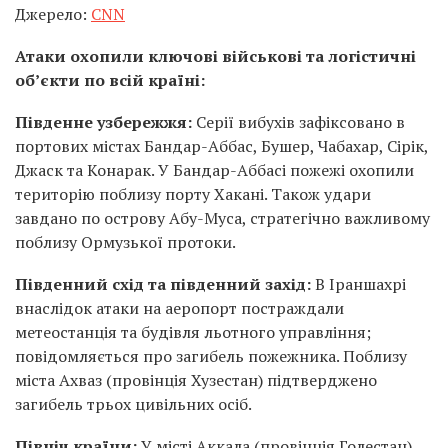
Джерело:
CNN
Атаки охопили ключові військові та логістичні
об’єкти по всій країні:
Південне узбережжя:
Серії вибухів зафіксовано в
портових містах Бандар-Аббас, Бушер, Чабахар, Сірік,
Джаск та Конарак. У Бандар-Аббасі пожежі охопили
територію поблизу порту Хакані. Також удари
завдано по острову Абу-Муса, стратегічно важливому
поблизу Ормузької протоки.
Південний схід та південний захід:
В Іраншахрі
внаслідок атаки на аеропорт постраждали
метеостанція та будівля льотного управління;
повідомляється про загибель пожежника. Поблизу
міста Ахваз (провінція Хузестан) підтверджено
загибель трьох цивільних осіб.
Північ країни:
У місті Аккала (провінція Голестан)