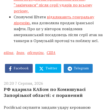
“закінчився” після серії ударів по всьому
регіону.
Сполучені Штати
відкликають генеральну
ліцензію
, яка дозволяла продаж іранської
нафти. Про це у вівторок повідомив
американський посадовець після серії атак на
танкери в Ормузькій протоці та поблизу неї.
війна
,
Іран
,
обстріли
,
США
Facebook
Twitter
Telegram
20:20 7 Серпня, 2026
РФ вдарила КАБом по Комишувасі
Запорізької області: є поранений
Російські окупанти завдали удару керованою