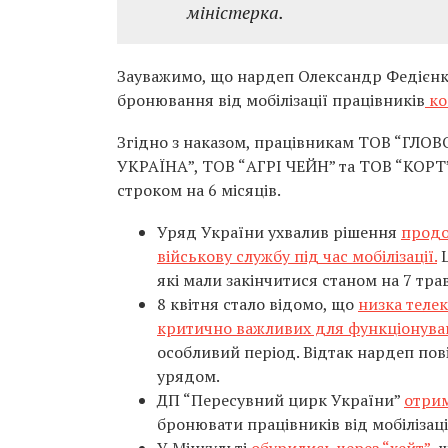
міністерка.
Зауважимо, що нардеп Олександр Федієнко
бронювання від мобілізації працівників
ком
Згідно з наказом, працівникам ТОВ “ГЛО
УКРАЇНА”, ТОВ “АГРІ ЧЕЙН” та ТОВ “КОРТ” 
строком на 6 місяців.
Уряд України ухвалив рішення
продо
військову службу під час мобілізації.
Ц
які мали закінчитися станом на 7 тра
8 квітня стало відомо, що
низка теле
критично важливих для функціонува
особливий період. Відтак нардеп пові
урядом.
ДП “Пересувний цирк України”
отрим
бронювати працівників від мобілізаці