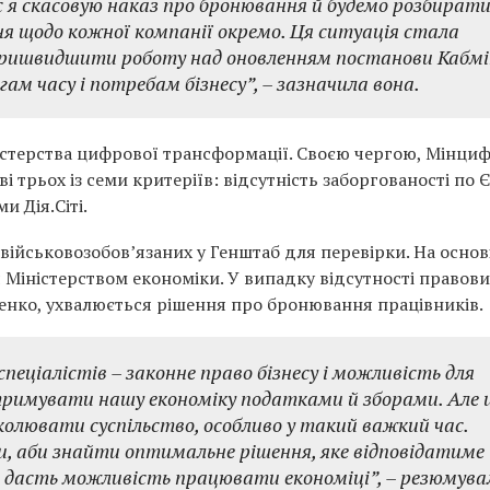
нс я скасовую наказ про бронювання й будемо розбират
ня щодо кожної компанії окремо. Ця ситуація стала
ришвидшити роботу над оновленням постанови Кабмі
ам часу і потребам бізнесу”, – зазначила вона.
ністерства цифрової трансформації. Своєю чергою, Мінци
 трьох із семи критеріїв: відсутність заборгованості по 
и Дія.Сіті.
ійськовозобов’язаних у Генштаб для перевірки. На основ
Міністерством економіки. У випадку відсутності правови
денко, ухвалюється рішення про бронювання працівників.
пеціалістів – законне право бізнесу і можливість для
тримувати нашу економіку податками й зборами. Але 
олювати суспільство, особливо у такий важкий час.
, аби знайти оптимальне рішення, яке відповідатиме
ас дасть можливість працювати економіці”, – резюмува