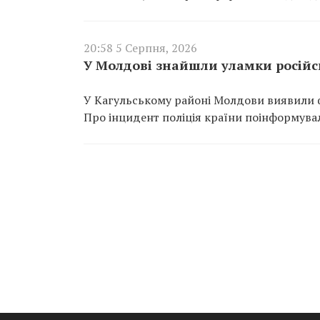
20:58 5 Серпня, 2026
У Молдові знайшли уламки російсь
У Кагульському районі Молдови виявили ф
Про інцидент поліція країни поінформувал