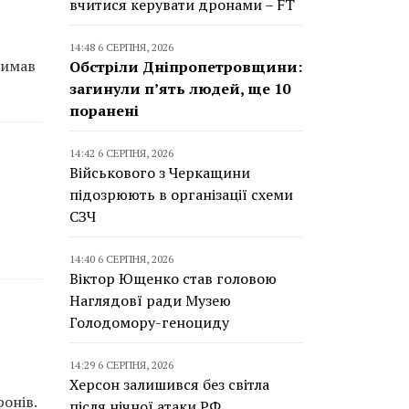
вчитися керувати дронами – FT
14:48 6 СЕРПНЯ, 2026
римав
Обстріли Дніпропетровщини:
загинули п’ять людей, ще 10
поранені
14:42 6 СЕРПНЯ, 2026
Військового з Черкащини
підозрюють в організації схеми
СЗЧ
14:40 6 СЕРПНЯ, 2026
Віктор Ющенко став головою
Наглядовї ради Музею
Голодомору-геноциду
14:29 6 СЕРПНЯ, 2026
Херсон залишився без світла
онів.
після нічної атаки РФ