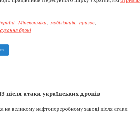
одо працівників Пересувного цирку України, які
отрима
Україні
,
Мінеконміки
,
мобілізація
,
призов
,
сування броні
am
ПЗ після атаки українських дронів
ежа на великому нафтопереробному заводі після атаки