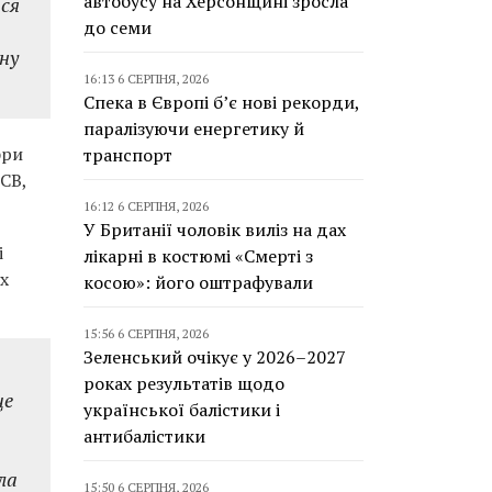
автобусу на Херсонщині зросла
ися
до семи
ну
16:13 6 СЕРПНЯ, 2026
Спека в Європі б’є нові рекорди,
паралізуючи енергетику й
фри
транспорт
ЄСВ,
16:12 6 СЕРПНЯ, 2026
У Британії чоловік виліз на дах
і
лікарні в костюмі «Смерті з
х
косою»: його оштрафували
15:56 6 СЕРПНЯ, 2026
Зеленський очікує у 2026–2027
роках результатів щодо
це
української балістики і
антибалістики
ла
15:50 6 СЕРПНЯ, 2026