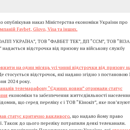
 опублікував наказ Міністерства економіки України про
паній Favbet, Glovo, Visa та інших.
ВОАПП УКРАЇНА”, ТОВ “ФАВБЕТ ТЕК”, ДП “ССМ”, ТОВ “ВІЗА
надається відстрочка від призову на військову службу
вжити на один місяць усі чинні відстрочки від призову н
е стосується відстрочок, які надано згідно з постановою
вня 2024 року.
каналів телемарафону “Єдиних новин” отримали статус
ння
економіки та забезпечення життєдіяльності населенн
домив, що серед переліку є і ТОВ “Кінокіт”, яке пов’язуют
ав статус критично важливого
, що надало йому право
ї. Також до цього переліку потрапили деякі телеканали.