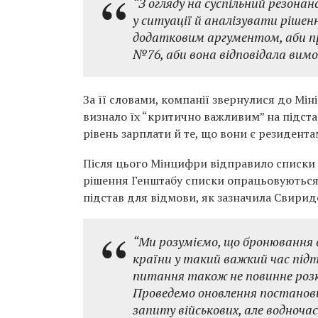
“З огляду на суспільний резона
у ситуації й аналізувати рішен
додатковим аргументом, аби п
№76, аби вона відповідала вимог
За її словами, компанії звернулися до Мі
визнало їх “критично важливим” на підставі
рівень зарплати й те, що вони є резидентам
Після цього Мінцифри відправило списки в
рішення Генштабу списки опрацьовуються 
підстав для відмови, як зазначила Свири
“Ми розуміємо, що бронювання с
країни у такий важкий час під
питання також не повинне розк
Проведемо оновлення постанови
запиту військових, але водноч