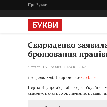
Про Букви
Свириденко заявила
бронювання працівн
Четвер, 16 Травня, 2024 в 15:42
Джерело: Юлія Свириденко/
Facebook
Перша віцепрем’єр-міністерка України – 
скасовує наказ про бронювання працівників