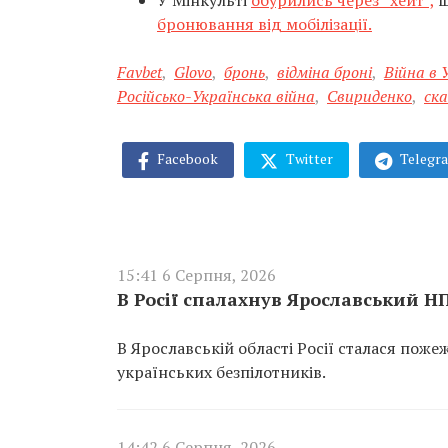
У Мінкульті
обурились через “хейт”,
щ
бронювання від мобілізації.
Favbet
,
Glovo
,
бронь
,
відміна броні
,
Війна в 
Російсько-Українська війна
,
Свириденко
,
ска
Facebook
Twitter
Telegr
15:41 6 Серпня, 2026
В Росії спалахнув Ярославський Н
В Ярославській області Росії сталася пож
українських безпілотників.
14:42 6 Серпня, 2026