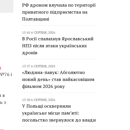
РФ дроном влучила по території
приватного підприємства на
Полтавщині
15:41 6 СЕРПНЯ, 2026
В Росії спалахнув Ярославський
НПЗ після атаки українських
дронів
15:37 6 СЕРПНЯ, 2026
а
«Людина-павук: Абсолютно
 №76 і
новий день» став найкасовішим
фільмом 2026 року
я в
15:30 6 СЕРПНЯ, 2026
ь з
У Польщі осквернили
українське місце пам’яті:
посольство звернулося до влади