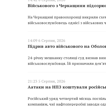
Військового з Черкащини підозрюю
На Черкащині правоохоронці викрили схем
військовослужбовець однієї з військових 
14:09 6 Серпня, 2026
Підрив авто військового на Оболо
24-річну мешканку столиці суд визнав ви
військовослужбовця. Їй призначили дев’ят
21:23 5 Серпня, 2026
Аатаки на НПЗ коштували російсь
Російський уряд четвертий місяць поспіль
компаніям, чиї нафтопереробні заводи од