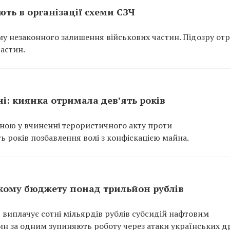
ть в організації схеми СЗЧ
у незаконного залишення військових частин. Підозру от
частин.
ні: киянка отримала дев’ять років
нною у вчиненні терористичного акту проти
ь років позбавлення волі з конфіскацією майна.
кому бюджету понад трильйон рублів
 виплачує сотні мільярдів рублів субсидій нафтовим
ин за одним зупиняють роботу через атаки українських др