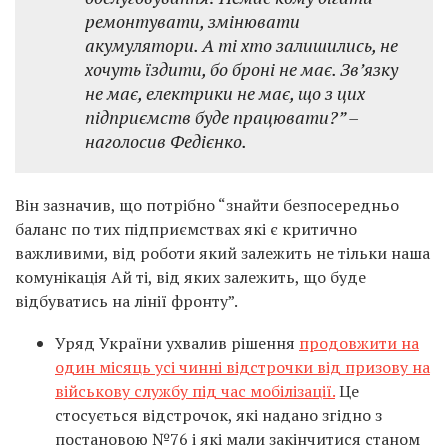
ремонтувати, змінювати
акумулятори. А ті хто залишились, не
хочуть їздити, бо броні не має. Звʼязку
не має, електрики не має, що з цих
підприємств буде працювати?” –
наголосив Федієнко.
Він зазначив, що потрібно “знайти безпосередньо
баланс по тих підприємствах які є критично
важливими, від роботи який залежить не тільки наша
комунікація Ай ті, від яких залежить, що буде
відбуватись на лінії фронту”.
Уряд України ухвалив рішення
продовжити на
один місяць усі чинні відстрочки від призову на
військову службу під час мобілізації.
Це
стосується відстрочок, які надано згідно з
постановою №76 і які мали закінчитися станом