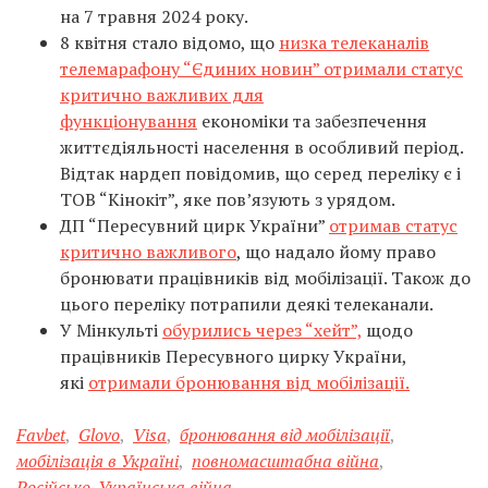
на 7 травня 2024 року.
8 квітня стало відомо, що
низка телеканалів
телемарафону “Єдиних новин” отримали статус
критично важливих для
функціонування
економіки та забезпечення
життєдіяльності населення в особливий період.
Відтак нардеп повідомив, що серед переліку є і
ТОВ “Кінокіт”, яке пов’язують з урядом.
ДП “Пересувний цирк України”
отримав статус
критично важливого
, що надало йому право
бронювати працівників від мобілізації. Також до
цього переліку потрапили деякі телеканали.
У Мінкульті
обурились через “хейт”,
щодо
працівників Пересувного цирку України,
які
отримали бронювання від мобілізації.
Favbet
,
Glovo
,
Visa
,
бронювання від мобілізації
,
мобілізація в Україні
,
повномасштабна війна
,
Російсько-Українська війна