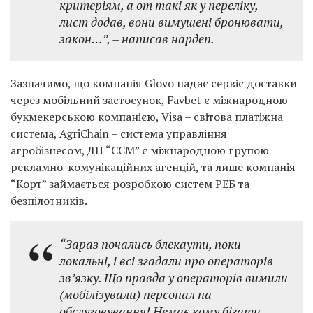
критеріям, а от такі як у переліку,
лист додав, вони вимушені бронювати,
закон…”, – написав нардеп.
Зазначимо, що компанія Glovo надає сервіс доставки
через мобільний застосунок, Favbet є міжнародною
букмекерською компанією, Visa – світова платіжна
система, AgriChain – система управління
агробізнесом, ДП “ССМ” є міжнародною групою
рекламно-комунікаційних агенцій, та лише компанія
“Корт” займається розробкою систем РЕБ та
безпілотників.
“Зараз почались блекаути, поки
локальні, і всі згадали про операторів
звʼязку. Що правда у операторів вимили
(мобілізували) персонал на
обслуговування! Немає кому бігати