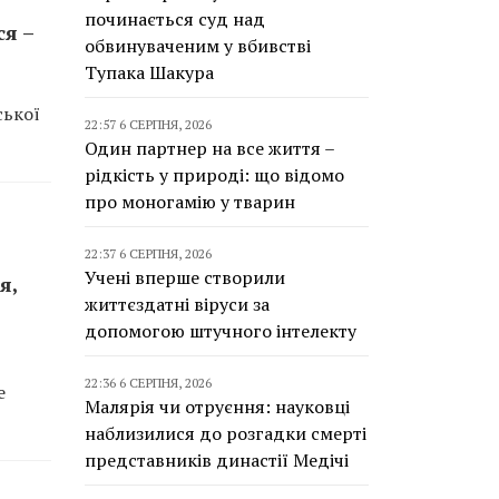
починається суд над
я –
обвинуваченим у вбивстві
Тупака Шакура
ської
22:57 6 СЕРПНЯ, 2026
Один партнер на все життя –
рідкість у природі: що відомо
про моногамію у тварин
22:37 6 СЕРПНЯ, 2026
Учені вперше створили
я,
життєздатні віруси за
допомогою штучного інтелекту
22:36 6 СЕРПНЯ, 2026
е
Малярія чи отруєння: науковці
наблизилися до розгадки смерті
представників династії Медічі