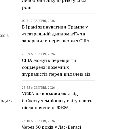
Лейбористську партію у 2025
році
00:21 7 СЕРПНЯ, 2026
В Ірані звинуватили Трампа у
«театральній дипломатії» та
ом з
заперечили переговори з США
23:59 6 СЕРПНЯ, 2026
США можуть перевіряти
соцмережі іноземних
журналістів перед видачею віз
23:35 6 СЕРПНЯ, 2026
УЄФА не відмовилася від
ладах.
бойкоту чемпіонату світу навіть
після пояснень ФІФА
23:10 6 СЕРПНЯ, 2026
Через 30 років у Лас-Вегасі