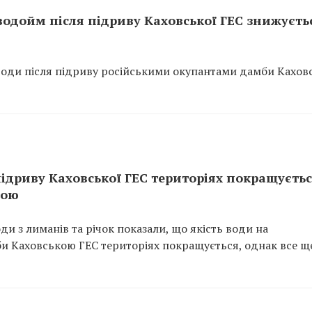
одойм після підриву Каховської ГЕС знижуєтьс
 води після підриву російськими окупантами дамби Кахов
підриву Каховської ГЕС територіях покращуєтьс
ною
и з лиманів та річок показали, що якість води на
и Каховською ГЕС територіях покращується, однак все щ