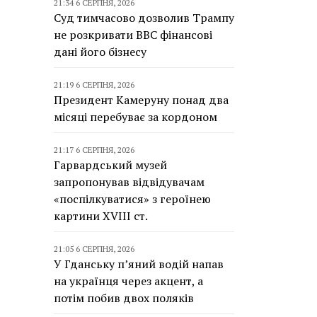
21:34 6 СЕРПНЯ, 2026
Суд тимчасово дозволив Трампу
не розкривати BBC фінансові
дані його бізнесу
21:19 6 СЕРПНЯ, 2026
Президент Камеруну понад два
місяці перебуває за кордоном
21:17 6 СЕРПНЯ, 2026
Гарвардський музей
запропонував відвідувачам
«поспілкуватися» з героїнею
картини XVIII ст.
21:05 6 СЕРПНЯ, 2026
У Гданську п’яний водій напав
на українця через акцент, а
потім побив двох поляків