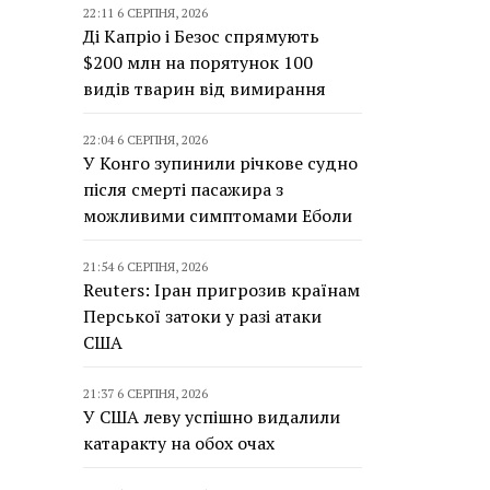
22:11 6 СЕРПНЯ, 2026
Ді Капріо і Безос спрямують
$200 млн на порятунок 100
видів тварин від вимирання
22:04 6 СЕРПНЯ, 2026
У Конго зупинили річкове судно
після смерті пасажира з
можливими симптомами Еболи
21:54 6 СЕРПНЯ, 2026
Reuters: Іран пригрозив країнам
Перської затоки у разі атаки
США
21:37 6 СЕРПНЯ, 2026
У США леву успішно видалили
катаракту на обох очах