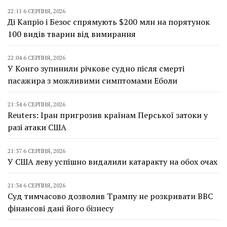
22:11 6 СЕРПНЯ, 2026
Ді Капріо і Безос спрямують $200 млн на порятунок
100 видів тварин від вимирання
22:04 6 СЕРПНЯ, 2026
У Конго зупинили річкове судно після смерті
пасажира з можливими симптомами Еболи
21:54 6 СЕРПНЯ, 2026
Reuters: Іран пригрозив країнам Перської затоки у
разі атаки США
21:37 6 СЕРПНЯ, 2026
У США леву успішно видалили катаракту на обох очах
21:34 6 СЕРПНЯ, 2026
Суд тимчасово дозволив Трампу не розкривати BBC
фінансові дані його бізнесу