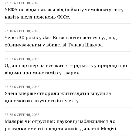
23:35 6 СЕРПНЯ, 2026
УЄФА не відмовилася від бойкоту чемпіонату світу
навіть після пояснень ФІФА
23:10 6 СЕРПНЯ, 2026
Через 30 років у Лас-Вегасі починається суд над
обвинуваченим у вбивстві Тупака Шакура
22:57 6 СЕРПНЯ, 2026
Один партнер на все життя – рідкість у природі: що
відомо про моногамію у тварин
22:37 6 СЕРПНЯ, 2026
Учені вперше створили життєздатні віруси за
допомогою штучного інтелекту
22:36 6 СЕРПНЯ, 2026
Малярія чи отруєння: науковці наблизилися до
розгадки смерті представників династії Медічі