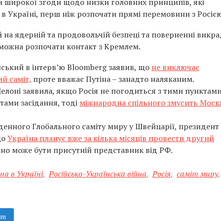
и широкої згоди щодо низки головних принципів, які
 Україні, перш ніж розпочати прямі перемовини з Росією
й на ядерній та продовольчій безпеці та поверненні викр
 можна розпочати контакт з Кремлем.
ький в інтерв’ю Bloomberg заявив, що
не виключає
й саміт,
проте вважає Путіна – занадто наляканим.
елоні заявила, якщо Росія не погодиться з тими пунктам
атами засідання, тоді
міжнародна спільного змусить Моск
денного Глобального саміту миру у Швейцарії, президент
що
Україна планує вже за кілька місяців провести другий
ично може бути присутній представник від РФ.
на в Україні
,
Російсько-Українська війна
,
Росія
,
саміт миру
,
am