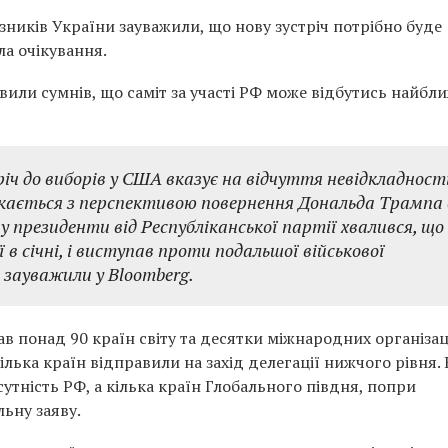
юзників України зауважили, що нову зустріч потрібно буде
ла очікування.
вили сумнів, що саміт за участі РФ може відбутись найб
ч до виборів у США вказує на відчуття невідкладності
тикається з перспективою повернення Дональда Трампа 
у президенти від Республіканської партії хвалився, що
ї в січні, і виступав проти подальшої військової
 зауважили у Bloomberg.
рав понад 90 країн світу та десятки міжнародних організац
Кілька країн відправили на захід делегації нижчого рівня.
сутність РФ, а кілька країн Глобального півдня, попри
льну заяву.