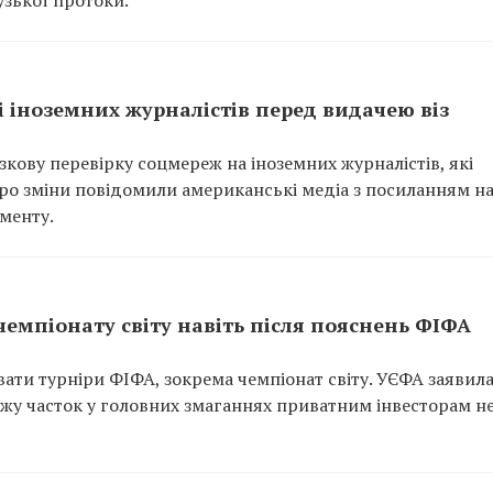
 іноземних журналістів перед видачею віз
ову перевірку соцмереж на іноземних журналістів, які
 Про зміни повідомили американські медіа з посиланням н
менту.
чемпіонату світу навіть після пояснень ФІФА
вати турніри ФІФА, зокрема чемпіонат світу. УЄФА заявила
ажу часток у головних змаганнях приватним інвесторам н