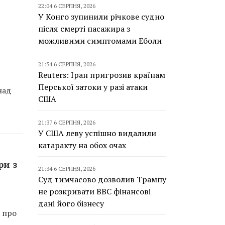
22:04 6 СЕРПНЯ, 2026
У Конго зупинили річкове судно
після смерті пасажира з
можливими симптомами Еболи
21:54 6 СЕРПНЯ, 2026
Reuters: Іран пригрозив країнам
Перської затоки у разі атаки
над
США
21:37 6 СЕРПНЯ, 2026
У США леву успішно видалили
катаракту на обох очах
ри з
21:34 6 СЕРПНЯ, 2026
Суд тимчасово дозволив Трампу
не розкривати BBC фінансові
дані його бізнесу
а про