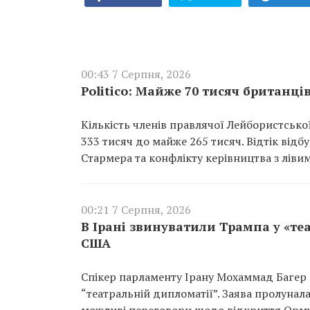
00:43 7 Серпня, 2026
Politico: Майже 70 тисяч британці
Кількість членів правлячої Лейбористської 
333 тисяч до майже 265 тисяч. Відтік відб
Стармера та конфлікту керівництва з лівим
00:21 7 Серпня, 2026
В Ірані звинуватили Трампа у «те
США
Спікер парламенту Ірану Мохаммад Багер
“театральній дипломатії”. Заява пролунал
можливі переговори щодо відкриття Орму