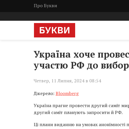
Про Букви
Україна хоче прове
участю РФ до вибор
Четвер, 11 Липня, 2024 в 08:54
Джерело:
Bloomberg
Україна прагне провести другий саміт мир
другий саміт планують запросити й РФ.
Ці плани виданню на умовах анонімності 