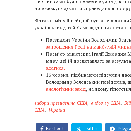
Перший саміт було проведено, аби досягт
допоможуть досягти справедливого миру в
Відтак саміт у Швейцарії був зосереджени
українських дітей. Саме щодо цих питань
Президент України Володимир Зеленс
запрошення Росії на майбутній мирни
Прем’єр-міністерка Італії Джорджа М
миру, які їй представлять за результ
здатися.
16 червня, підбиваючи підсумки дво
Володимир Зеленський повідомив, 
аналогічний захід
, на якому гіпотет
вибори президента США
,
вибори у США
,
Вій
США
,
Україна
Facebook
Twitter
Telegr