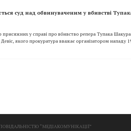
ається суд над обвинуваченим у вбивстві Тупак
ір присяжних у справі про вбивство репера Тупака Шакура
” Девіс, якого прокуратура вважає організатором нападу 1
ДПОВІДАЛЬНІСТЮ “МЕДІАКОМУНІКАЦІЇ”