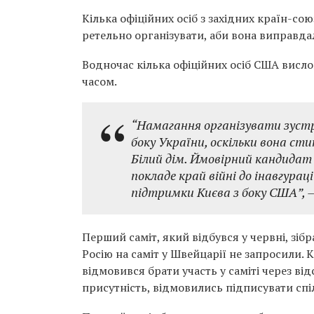
Кілька офіційних осіб з західних країн-со
ретельно організувати, аби вона виправда
Водночас кілька офіційних осіб США висло
часом.
“Намагання організувати зустрі
боку України, оскільки вона с
Білий дім. Ймовірний кандидат 
покладе край війні до інавгураці
підтримки Києва з боку США”, –
Перший саміт, який відбувся у червні, зіб
Росію на саміт у Швейцарії не запросили. 
відмовився брати участь у саміті через від
присутність, відмовились підписувати спі