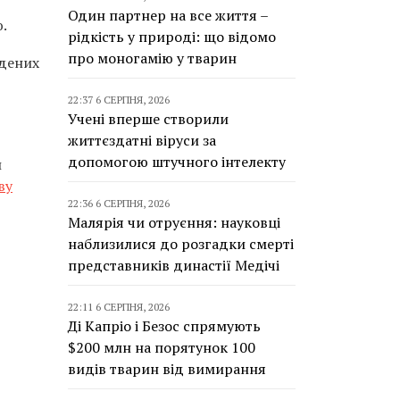
Один партнер на все життя –
.
рідкість у природі: що відомо
про моногамію у тварин
адених
22:37 6 СЕРПНЯ, 2026
Учені вперше створили
життєздатні віруси за
допомогою штучного інтелекту
и
ву
22:36 6 СЕРПНЯ, 2026
Малярія чи отруєння: науковці
наблизилися до розгадки смерті
представників династії Медічі
22:11 6 СЕРПНЯ, 2026
Ді Капріо і Безос спрямують
$200 млн на порятунок 100
видів тварин від вимирання