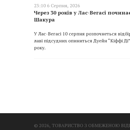
23:10 6 Серпня, 2026
Через 30 років у Лас-Вегасі почин
Шакура
У Лас-Вегасі 10 серпня розпочнеться відб
лаві підсудних опиниться Дуейн “Кіффі Ді
року.
© 2026, ТОВАРИСТВО З ОБМЕЖЕНОЮ ВІ