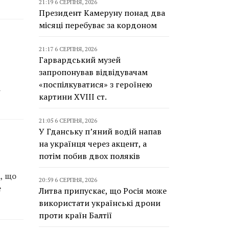
21:19 6 СЕРПНЯ, 2026
Президент Камеруну понад два
місяці перебуває за кордоном
21:17 6 СЕРПНЯ, 2026
Гарвардський музей
запропонував відвідувачам
«поспілкуватися» з героїнею
а
картини XVIII ст.
21:05 6 СЕРПНЯ, 2026
У Гданську п’яний водій напав
на українця через акцент, а
потім побив двох поляків
, що
20:59 6 СЕРПНЯ, 2026
е
Литва припускає, що Росія може
використати українські дрони
проти країн Балтії