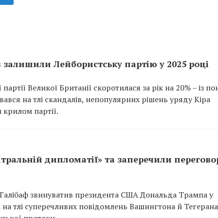
в залишили Лейбористську партію у 2025 році
партії Великої Британії скоротилася за рік на 20% – із по
увався на тлі скандалів, непопулярних рішень уряду Кіра
 крилом партії.
атральній дипломатії» та заперечили перегово
 Галібаф звинуватив президента США Дональда Трампа у
а на тлі суперечливих повідомлень Вашингтона й Тегеран
зької протоки.