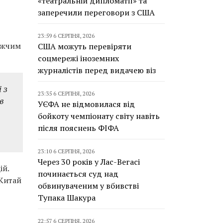
«театральній дипломатії» та
заперечили переговори з США
23:59 6 СЕРПНЯ, 2026
лижчим
США можуть перевіряти
соцмережі іноземних
журналістів перед видачею віз
 з
23:35 6 СЕРПНЯ, 2026
в
УЄФА не відмовилася від
бойкоту чемпіонату світу навіть
після пояснень ФІФА
23:10 6 СЕРПНЯ, 2026
Через 30 років у Лас-Вегасі
ій.
починається суд над
 Китай
обвинуваченим у вбивстві
Тупака Шакура
22:57 6 СЕРПНЯ, 2026