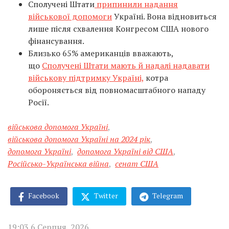
Сполучені Штати
припинили надання
військової допомоги
Україні. Вона відновиться
лише після схвалення Конгресом США нового
фінансування.
Близько 65% американців вважають,
що
Сполучені Штати мають й надалі надавати
військову підтримку Україні,
котра
обороняється від повномасштабного нападу
Росії.
військова допомога Україні
,
військова допомога Україні на 2024 рік
,
допомога Україні
,
допомога Україні від США
,
Російсько-Українська війна
,
сенат США
Facebook
Twitter
Telegram
19:03 6 Серпня, 2026