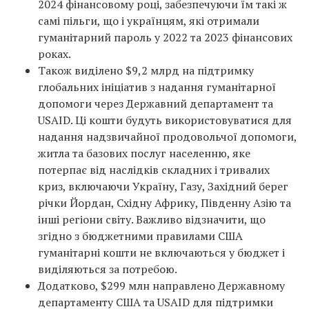
2024 фінансовому році, забезпечуючи їм такі ж
самі пільги, що і українцям, які отримали
гуманітарний пароль у 2022 та 2023 фінансових
роках.
Також виділено $9,2 млрд на підтримку
глобальних ініціатив з надання гуманітарної
допомоги через Державний департамент та
USAID. Ці кошти будуть використовуватися для
надання надзвичайної продовольчої допомоги,
житла та базових послуг населенню, яке
потерпає від наслідків складних і тривалих
криз, включаючи Україну, Газу, Західний берег
річки Йордан, Східну Африку, Південну Азію та
інші регіони світу. Важливо відзначити, що
згідно з бюджетними правилами США
гуманітарні кошти не включаються у бюджет і
виділяються за потребою.
Додатково, $299 млн направлено Державному
департаменту США та USAID для підтримки