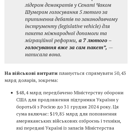
лідером демократів у Сенаті Чаком
Шумером голосування 5 лютого за
припинення дебатів по законодавчому
інструменту (legislative vehicle) для
пакета міжнародної допомоги та
міграційної реформи,
а 7 лютого –
голосування вже за сам пакет”,
—
написала вона.
На військові витрати
планується спрямувати 50,43
млрд доларів, зокрема:
$48,4 млрд передбачено Міністерству оборони
США для продовження підтримки України у
боротьбі з Росією до 31 грудня 2024 року. Ця
сума включає: $19,85 млрд для поповнення
американських військових озброєнь і техніки,
які передані Україні із запасів Міністерства