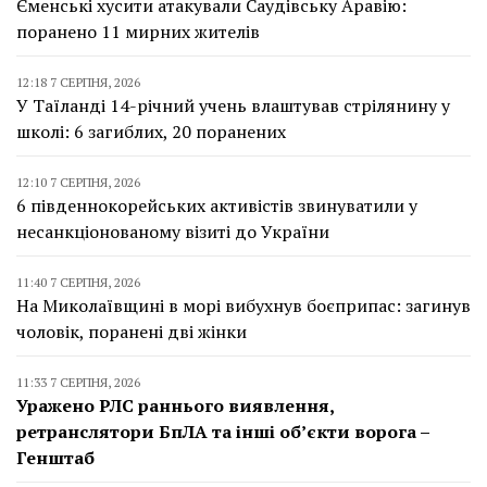
Єменські хусити атакували Саудівську Аравію:
поранено 11 мирних жителів
12:18 7 СЕРПНЯ, 2026
У Таїланді 14-річний учень влаштував стрілянину у
школі: 6 загиблих, 20 поранених
12:10 7 СЕРПНЯ, 2026
6 південнокорейських активістів звинуватили у
несанкціонованому візиті до України
11:40 7 СЕРПНЯ, 2026
На Миколаївщині в морі вибухнув боєприпас: загинув
чоловік, поранені дві жінки
11:33 7 СЕРПНЯ, 2026
Уражено РЛС раннього виявлення,
ретранслятори БпЛА та інші об’єкти ворога –
Генштаб