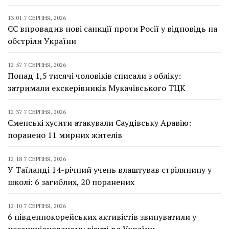
13:01 7 СЕРПНЯ, 2026
ЄС впровадив нові санкції проти Росії у відповідь на
обстріли України
12:57 7 СЕРПНЯ, 2026
Понад 1,5 тисячі чоловіків списали з обліку:
затримали екскерівників Мукачівського ТЦК
12:37 7 СЕРПНЯ, 2026
Єменські хусити атакували Саудівську Аравію:
поранено 11 мирних жителів
12:18 7 СЕРПНЯ, 2026
У Таїланді 14-річний учень влаштував стрілянину у
школі: 6 загиблих, 20 поранених
12:10 7 СЕРПНЯ, 2026
6 південнокорейських активістів звинуватили у
несанкціонованому візиті до України