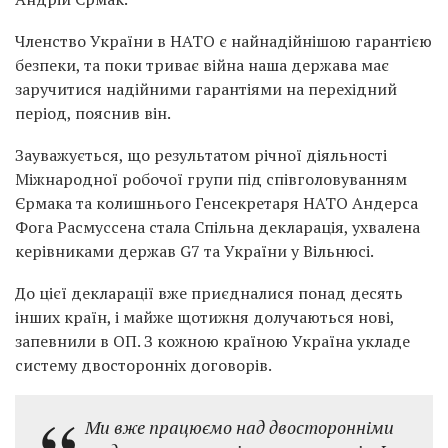
Членство України в НАТО є найнадійнішою гарантією
безпеки, та поки триває війна наша держава має
заручитися надійними гарантіями на перехідний
період, пояснив він.
Зауважується, що результатом річної діяльності
Міжнародної робочої групи під співголовуванням
Єрмака та колишнього Генсекретаря НАТО Андерса
Фога Расмуссена стала Спільна декларація, ухвалена
керівниками держав G7 та України у Вільнюсі.
До цієї декларації вже приєдналися понад десять
інших країн, і майже щотижня долучаються нові,
запевнили в ОП. З кожною країною Україна укладе
систему двосторонніх договорів.
Ми вже працюємо над двосторонніми