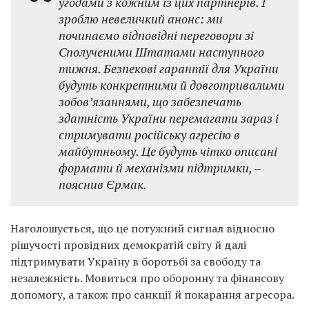
угодами з кожним із цих партнерів. І
зроблю невеличкий анонс: ми
починаємо відповідні переговори зі
Сполученими Штатами наступного
тижня. Безпекові гарантії для України
будуть конкретними й довготривалими
зобов’язаннями, що забезпечать
здатність України перемагати зараз і
стримувати російську агресію в
майбутньому. Це будуть чітко описані
формати й механізми підтримки, –
пояснив Єрмак.
Наголошується, що це потужний сигнал відносно
рішучості провідних демократій світу й далі
підтримувати Україну в боротьбі за свободу та
незалежність. Мовиться про оборонну та фінансову
допомогу, а також про санкції й покарання агресора.