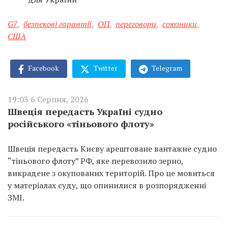
G7
,
безпекові гарантії
,
ОП
,
переговори
,
союзники
,
США
Facebook
Twitter
Telegram
19:03 6 Серпня, 2026
Швеція передасть Україні судно
російського «тіньового флоту»
Швеція передасть Києву арештоване вантажне судно
“тіньового флоту” РФ, яке перевозило зерно,
викрадене з окупованих територій. Про це мовиться
у матеріалах суду, що опинилися в розпорядженні
ЗМІ.