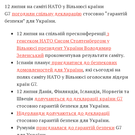
12 липня на саміті НАТО у Вільнюсі країни
G7
погодили спільну декларацію
стосовно “гарантій
безпеки” для України.
12 липня на спільній пресконференції
з
генсеком НАТО Єнсом Столтенбергом у
Вільнюсі президент України Володимир
Зеленський
прокоментував результати саміту.
Іспанія планує
приєднатися до безпекових
домовленостей для України
, які сьогодні на
полях саміту НАТО у Вільнюсі оголосили лідери
країн G7.
12 липня Данія, Фінляндія, Ісландія, Норвегія та
Швеція
долучаються до декларації країни G7
стосовно гарантій безпеки для України.
Нідерланди долучаються до декларації
стосовно гарантій безпеки для України.
Румунія
приєдналася до гарантій безпеки
G7
для України