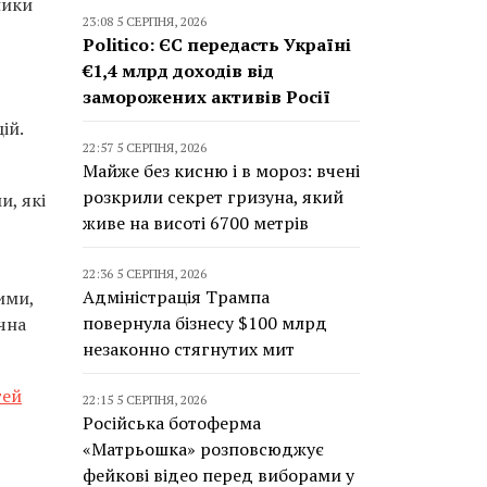
ники
23:08 5 СЕРПНЯ, 2026
Politico: ЄС передасть Україні
€1,4 млрд доходів від
заморожених активів Росії
ій.
22:57 5 СЕРПНЯ, 2026
Майже без кисню і в мороз: вчені
розкрили секрет гризуна, який
и, які
живе на висоті 6700 метрів
22:36 5 СЕРПНЯ, 2026
Адміністрація Трампа
ими,
повернула бізнесу $100 млрд
чна
незаконно стягнутих мит
тей
22:15 5 СЕРПНЯ, 2026
Російська ботоферма
«Матрьошка» розповсюджує
фейкові відео перед виборами у