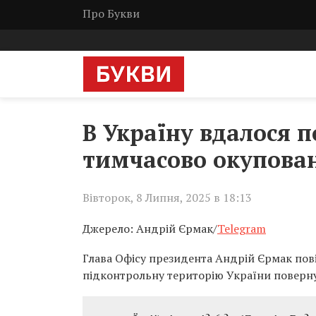
Про Букви
В Україну вдалося п
тимчасово окупова
Вівторок, 8 Липня, 2025 в 18:13
Джерело: Андрій Єрмак/
Telegram
Глава Офісу президента Андрій Єрмак пові
підконтрольну територію України повернул