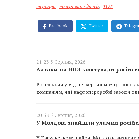
окупація
,
повернення дітей
,
ТОТ
Facebook
Twitter
Telegr
21:23 5 Серпня, 2026
Аатаки на НПЗ коштували російсь
Російський уряд четвертий місяць поспіль
компаніям, чиї нафтопереробні заводи од
20:58 5 Серпня, 2026
У Молдові знайшли уламки російсь
У Кагульському районі Молдови виявили ф