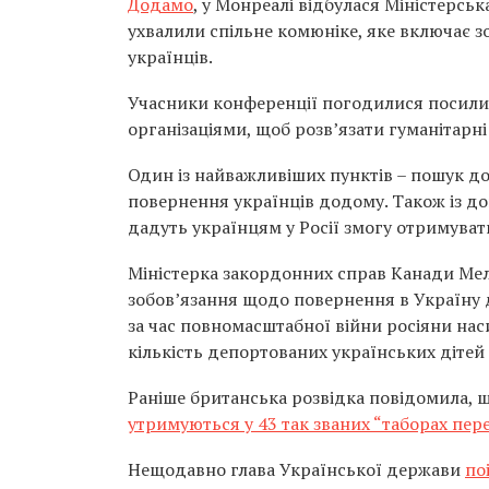
Додамо
, у Монреалі відбулася Міністерсь
ухвалили спільне комюніке, яке включає з
українців.
Учасники конференції погодилися посили
організаціями, щоб розв’язати гуманітарн
Один із найважливіших пунктів – пошук д
повернення українців додому. Також із д
дадуть українцям у Росії змогу отримуват
Міністерка закордонних справ Канади Мела
зобов’язання щодо повернення в Україну д
за час повномасштабної війни росіяни наси
кількість депортованих українських дітей
Раніше британська розвідка повідомила, 
утримуються у 43 так званих “таборах пер
Нещодавно глава Української держави
по