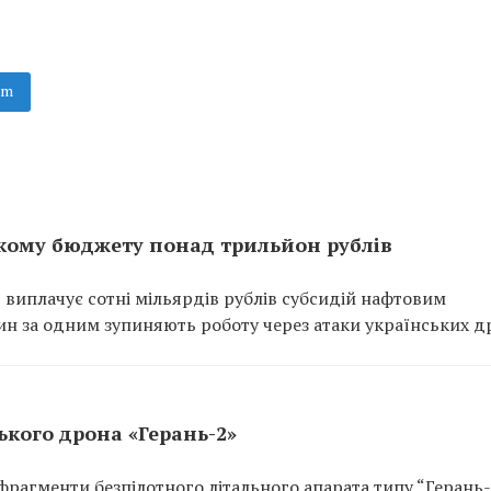
am
кому бюджету понад трильйон рублів
 виплачує сотні мільярдів рублів субсидій нафтовим
ин за одним зупиняють роботу через атаки українських др
кого дрона «Герань-2»
рагменти безпілотного літального апарата типу “Герань-