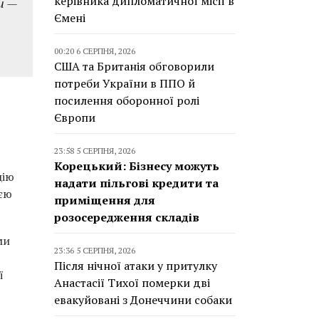
керівника дипломатичної місії в
и —
Ємені
00:20 6 СЕРПНЯ, 2026
США та Британія обговорили
потреби України в ППО й
посилення оборонної ролі
Європи
23:58 5 СЕРПНЯ, 2026
Корецький: Бізнесу можуть
цію
надати пільгові кредити та
ією
приміщення для
розосередження складів
ми
23:36 5 СЕРПНЯ, 2026
Після нічної атаки у притулку
ї
Анастасії Тихої померки дві
евакуйовані з Донеччини собаки