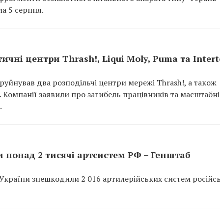
а 5 серпня.
ичні центри Thrash!, Liqui Moly, Puma та Inter
руйнував два розподільчі центри мережі Thrash!, а також
p. Компанії заявили про загибель працівників та масштабні
.
 понад 2 тисячі артсистем РФ – Генштаб
України знешкодили 2 016 артилерійських систем російс