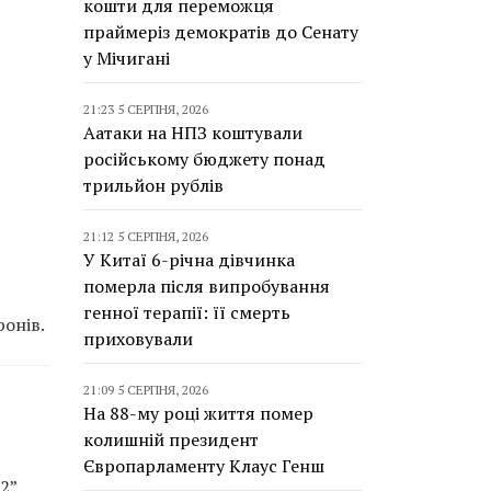
кошти для переможця
праймеріз демократів до Сенату
у Мічигані
21:23 5 СЕРПНЯ, 2026
Аатаки на НПЗ коштували
російському бюджету понад
трильйон рублів
21:12 5 СЕРПНЯ, 2026
У Китаї 6-річна дівчинка
померла після випробування
генної терапії: її смерть
онів.
приховували
21:09 5 СЕРПНЯ, 2026
На 88-му році життя помер
колишній президент
Європарламенту Клаус Генш
2”.