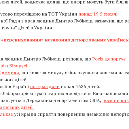
ьких дітей, водночас додав, що цифри можуть бути біль
мусово переміщено на ТОТ України
понад 19,5 тисячі
ної Ради з прав людини Дмитро Лубінець зазначив, що р
групи” дітей з України.
 «перевиховання» незаконно депортованих українсь
ав людини Дмитро Лубінець розповів, що
Росія депортує
рію Білорусі.
відомили
, що лише за минулу осінь окупанти вивезли на т
ських дітей.
сії в Україні
постраждали
понад 1686 дітей.
 Лабораторією гуманітарних досліджень Єльської школи
фінансується Державним департаментом США,
росіяни вив
аїнських дітей.
кликав
усі країни сприяти поверненню незаконно депорт