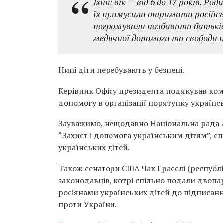
Їхній вік — від 6 до 17 років. 
їх примусили отримати російсь
погрожували позбавити батьків
медичної допомоги та свободи 
Нині діти перебувають у безпеці.
Керівник Офісу президента подякував ко
допомогу в організації порятунку українсь
Зауважимо, нещодавно Національна рада А
“Захист і допомога українським дітям”, с
українських дітей.
Також сенатори США Чак Грасслі (республі
законодавців, котрі спільно подали двоп
росіянами українських дітей до підписанн
проти України.