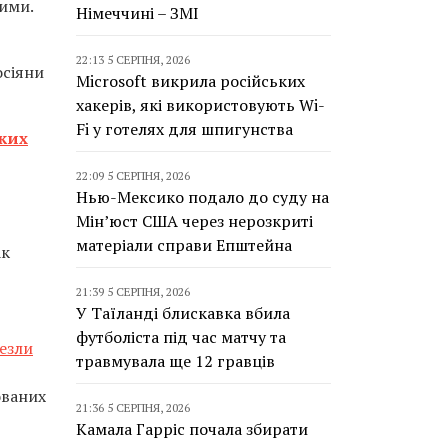
шими.
Німеччині – ЗМІ
22:13 5 СЕРПНЯ, 2026
осіяни
Microsoft викрила російських
хакерів, які використовують Wi-
Fi у готелях для шпигунства
ких
22:09 5 СЕРПНЯ, 2026
Нью-Мексико подало до суду на
Мін’юст США через нерозкриті
матеріали справи Епштейна
ак
21:39 5 СЕРПНЯ, 2026
У Таїланді блискавка вбила
футболіста під час матчу та
езли
травмувала ще 12 гравців
ованих
21:36 5 СЕРПНЯ, 2026
Камала Гарріс почала збирати