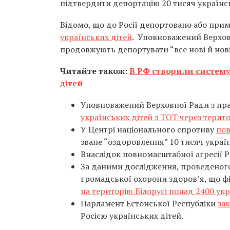
підтвердити депортацію 20 тисяч українс
Відомо, що до Росії депортовано або при
українських дітей
. Уповноважений Верхов
продовжують депортувати “все нові й нові 
Читайте також:
В РФ створили систему
дітей
Уповноважений Верховної Ради з пр
українських дітей з ТОТ через терито
У Центрі національного спротиву
по
зване “оздоровлення” 10 тисяч україн
Внаслідок повномасштабної агресії Ро
За даними дослідження, проведеного
громадської охорони здоров’я, що 
на територію Білорусі понад 2400 укр
Парламент Естонської Республіки
за
Росією українських дітей.