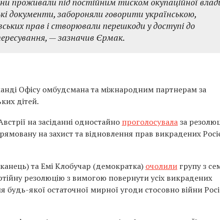
Родини проживали під постійним тиском окупаційної влад
кі документи, забороняли говорити українською,
ських прав і створювали перешкоди у доступі до
пересування, — зазначив Єрмак.
манді Офісу омбудсмана та міжнародним партнерам за
ких дітей.
встрії на засіданні одностайно
проголосувала
за резолю
прямовану на захист та відновлення прав викрадених Рос
канець) та Емі Клобучар (демократка)
очолили
групу з се
артійну резолюцію з вимогою повернути усіх викрадених
я будь-якої остаточної мирної угоди стосовно війни Росі