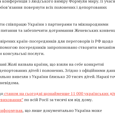
ка конференція з людського виміру Формули миру. Її учас
обов’язання повернути всіх полонених і депортованих
ти співпрацю України з партнерами та міжнародними
і питання та забезпечити дотримання Женевських конвенц
овірених країн-посередників для переговорів із РФ щодо
опомогою посередників запропоновано створити механізм
и консульські послуги.
ні Жолі назвала країни, що взяли на себе конкретні
епортованих дітей і полонених. Згідно з офіційними дан
льно вивезли з України близько 20 тисяч дітей. Наразі то
 невідома.
що
станом на сьогодні щонайменше 11 000 українських ді
евиховання”
по всій Росії за тисячі км від дому.
інформував
, що лише документально Україна може