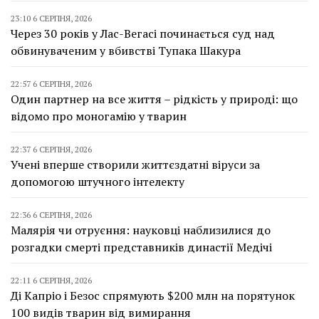
23:10 6 СЕРПНЯ, 2026
Через 30 років у Лас-Вегасі починається суд над
обвинуваченим у вбивстві Тупака Шакура
22:57 6 СЕРПНЯ, 2026
Один партнер на все життя – рідкість у природі: що
відомо про моногамію у тварин
22:37 6 СЕРПНЯ, 2026
Учені вперше створили життєздатні віруси за
допомогою штучного інтелекту
22:36 6 СЕРПНЯ, 2026
Малярія чи отруєння: науковці наблизилися до
розгадки смерті представників династії Медічі
22:11 6 СЕРПНЯ, 2026
Ді Капріо і Безос спрямують $200 млн на порятунок
100 видів тварин від вимирання