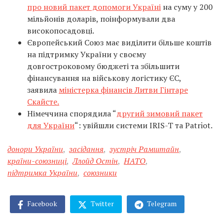
про новий пакет допомоги Україні
на суму у 200
мільйонів доларів, поінформували два
високопосадовці.
Європейський Союз має виділити більше коштів
на підтримку України у своєму
довгостроковому бюджеті та збільшити
фінансування на військову логістику ЄС,
заявила
міністерка фінансів Литви Гінтаре
Скайсте.
Німеччина спорядила “
другий зимовий пакет
для України
“: увійшли системи IRIS-T та Patriot.
донори України
,
засідання
,
зустріч Рамштайн
,
країни-союзниці
,
Ллойд Остін
,
НАТО
,
підтримка України
,
союзники
Facebook
Twitter
Telegram