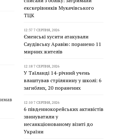
списали з обліку: затримали
екскерівників Мукачівського
ТЦК
12:37 7 СЕРПНЯ, 2026
Єменські хусити атакували
Саудівську Аравію: поранено 11
мирних жителів
12:18 7 СЕРПНЯ, 2026
У Таїланді 14-річний учень
влаштував стрілянину у школі: 6
загиблих, 20 поранених
римав
12:10 7 СЕРПНЯ, 2026
6 південнокорейських активістів
звинуватили у
несанкціонованому візиті до
України