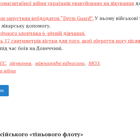
омасштабної війни українців евакуйовано на лікування
д
ни запустила вебдодаток “Derm Guard”.
У ньому військові т
лікарську допомогу.
річного хлопчика 6-річній дівчинці.
17 сантиметрів кістки для того, щоб зберегти ногу після
ід час боїв на Донеччині.
 ЄС
,
лікування
,
міжнародні відносини
,
МОЗ
,
а війна
am
сійського «тіньового флоту»