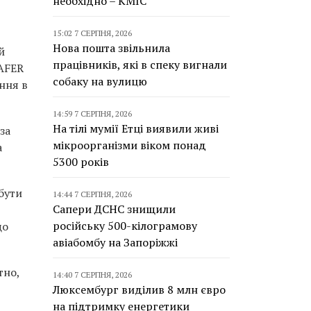
необхідно – КМІС
15:02 7 СЕРПНЯ, 2026
Нова пошта звільнила
й
працівників, які в спеку вигнали
SAFER
собаку на вулицю
ння в
14:59 7 СЕРПНЯ, 2026
На тілі мумії Етці виявили живі
за
мікроорганізми віком понад
а
5300 років
бути
14:44 7 СЕРПНЯ, 2026
Сапери ДСНС знищили
російську 500-кілограмову
що
авіабомбу на Запоріжжі
тно,
14:40 7 СЕРПНЯ, 2026
Люксембург виділив 8 млн євро
на підтримку енергетики