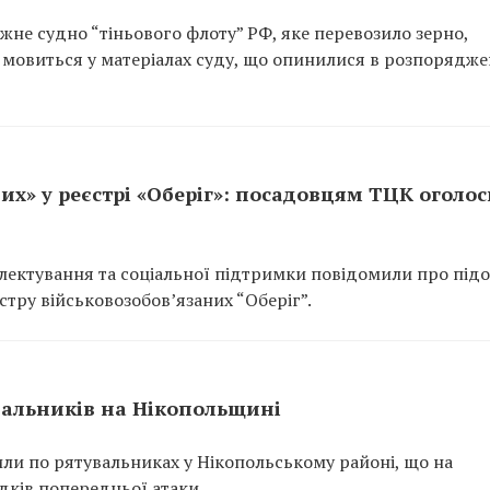
не судно “тіньового флоту” РФ, яке перевозило зерно,
 мовиться у матеріалах суду, що опинилися в розпорядже
их» у реєстрі «Оберіг»: посадовцям ТЦК оголо
ектування та соціальної підтримки повідомили про підо
тру військовозобов’язаних “Оберіг”.
вальників на Нікопольщині
или по рятувальниках у Нікопольському районі, що на
ідків попередньої атаки.