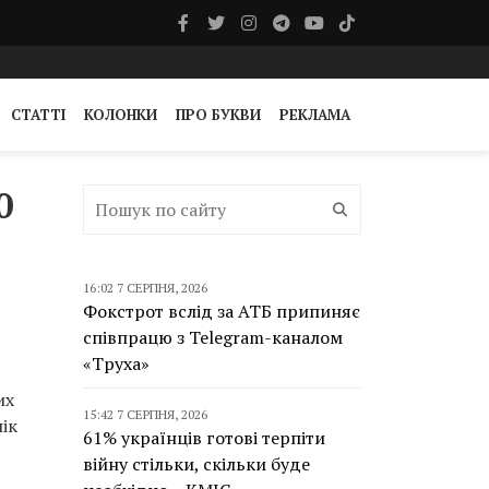
СТАТТІ
КОЛОНКИ
ПРО БУКВИ
РЕКЛАМА
0
16:02 7 СЕРПНЯ, 2026
Фокстрот вслід за АТБ припиняє
співпрацю з Telegram-каналом
«Труха»
их
15:42 7 СЕРПНЯ, 2026
нік
61% українців готові терпіти
війну стільки, скільки буде