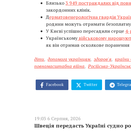
Близько
3 949 постраждалих від повн
закордонних клінік.
Д
ерматовенерологічна гвардія Украї
родини можуть отримати безоплатну 
У Києві успішно пересадили серце
4-
Українському
військовому нарощують 
як він отримав осколкове поранення п
діти
,
допомога українцям
,
здоров'я
,
країни
повномасштабна війна
,
Російсько-Українськ
Facebook
Twitter
Telegr
19:03 6 Серпня, 2026
Швеція передасть Україні судно ро