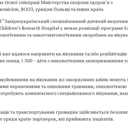
х тісної співпраці Міністерства охорони здоров’я з
місією, ВООЗ, урядом Польщі та інших країн.
П “Західноукраїнський спеціалізований дитячий медични
 Children’s Research Hospital у межах реалізації програми 
кологічними та онкогематологічними хворобами на лікува
 вже вдалося направити на лікування та/або реабілітацію 
ких понад 1 300 – діти з онкологічними захворюваннями т
вакуйованими на лікування до закордонних клінік можуть 
овими пораненнями та опіковими травмами, онкологічною
потребують комплексного спеціалізованого лікування, як
уація та транспортування громадян здійснюється безопла
бе уряди країн-партнерок, які приймають пацієнтів.