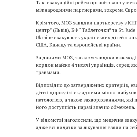
Такі евакуаційні рейси організовано у межа
міжнародними партнерами, зокрема Євроко
Крім того, МОЗ завдяки партнерству з КН
центр” (Львів), БФ “Таблеточки” та St. Jude
Ukraine евакуюють українських дітей з он
США, Канаду та європейські країни.
За даними МОЗ, загалом завдяки взаємодії
кордон майже 4 тисячі українців, серед я
травмами.
Відповідно до затверджених критеріїв, е
діти і дорослі зі складними мінно-вибух
патологією, а також захворюваннями, які 
його доступність наразі значно обмежена.
У відомстві наголосили, що медична евак
адже всі видатки за лікування взяли на се