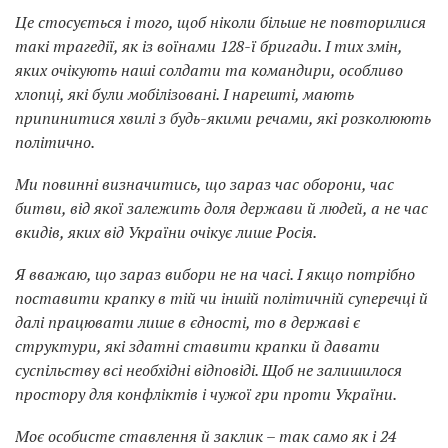
Це стосується і того, щоб ніколи більше не повторилися
такі трагедії, як із воїнами 128-ї бригади. І тих змін,
яких очікують наші солдати та командири, особливо
хлопці, які були мобілізовані. І нарешті, мають
припинитися хвилі з будь-якими речами, які розколюють
політично.
Ми повинні визначитись, що зараз час оборони, час
битви, від якої залежить доля держави й людей, а не час
вкидів, яких від України очікує лише Росія.
Я вважаю, що зараз вибори не на часі. І якщо потрібно
поставити крапку в тій чи іншій політичній суперечці й
далі працювати лише в єдності, то в державі є
структури, які здатні ставити крапки й давати
суспільству всі необхідні відповіді. Щоб не залишилося
простору для конфліктів і чужої гри проти України.
Моє особисте ставлення й заклик – так само як і 24