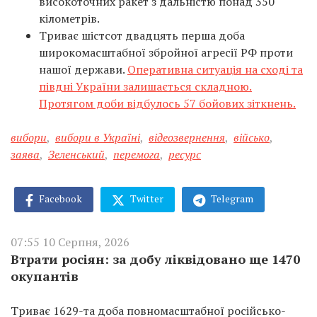
високоточних ракет з дальністю понад 350
кілометрів.
Триває шістсот двадцять перша доба
широкомасштабної збройної агресії РФ проти
нашої держави.
Оперативна ситуація на сході та
півдні України залишається складною.
Протягом доби відбулось 57 бойових зіткнень.
вибори
,
вибори в Україні
,
відеозвернення
,
військо
,
заява
,
Зеленський
,
перемога
,
ресурс
Facebook
Twitter
Telegram
07:55 10 Серпня, 2026
Втрати росіян: за добу ліквідовано ще 1470
окупантів
Триває 1629-та доба повномасштабної російсько-