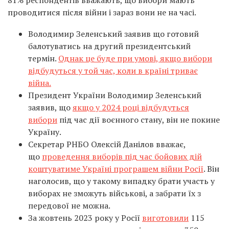
81% респондентів вважають, що вибори мають
проводитися після війни і зараз вони не на часі.
Володимир Зеленський заявив що готовий
балотуватись на другий президентський
термін.
Однак це буде при умові, якщо вибори
відбудуться у той час, коли в країні триває
війна.
Президент України Володимир Зеленський
заявив, що
якщо у 2024 році відбудуться
вибори
під час дії воєнного стану, він не покине
Україну.
Секретар РНБО Олексій Данілов вважає,
що
проведення виборів під час бойових дій
коштуватиме Україні програшем війни Росії
. Він
наголосив, що у такому випадку брати участь у
виборах не зможуть військові, а забрати їх з
передової не можна.
За жовтень 2023 року у Росії
виготовили
115