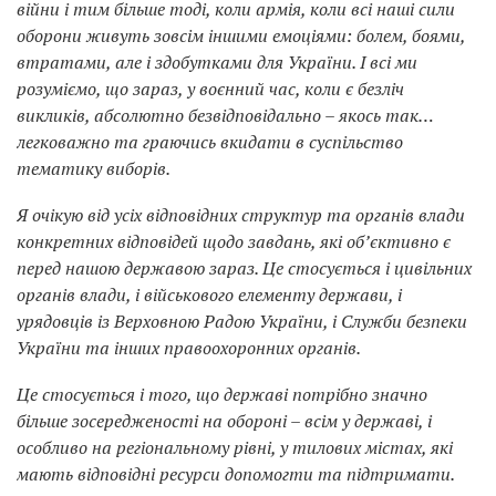
війни і тим більше тоді, коли армія, коли всі наші сили
оборони живуть зовсім іншими емоціями: болем, боями,
втратами, але і здобутками для України. І всі ми
розуміємо, що зараз, у воєнний час, коли є безліч
викликів, абсолютно безвідповідально – якось так…
легковажно та граючись вкидати в суспільство
тематику виборів.
Я очікую від усіх відповідних структур та органів влади
конкретних відповідей щодо завдань, які обʼєктивно є
перед нашою державою зараз. Це стосується і цивільних
органів влади, і військового елементу держави, і
урядовців із Верховною Радою України, і Служби безпеки
України та інших правоохоронних органів.
Це стосується і того, що державі потрібно значно
більше зосередженості на обороні – всім у державі, і
особливо на регіональному рівні, у тилових містах, які
мають відповідні ресурси допомогти та підтримати.