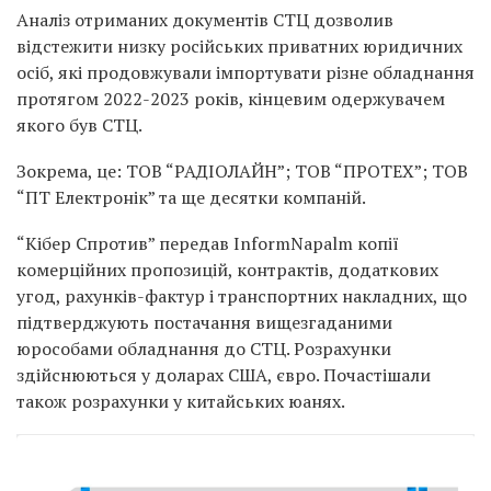
Аналіз отриманих документів СТЦ дозволив
відстежити низку російських приватних юридичних
осіб, які продовжували імпортувати різне обладнання
протягом 2022-2023 років, кінцевим одержувачем
якого був СТЦ.
Зокрема, це: ТОВ “РАДІОЛАЙН”; ТОВ “ПРОТЕХ”; ТОВ
“ПТ Електронік” та ще десятки компаній.
“Кібер Спротив” передав InformNapalm копії
комерційних пропозицій, контрактів, додаткових
угод, рахунків-фактур і транспортних накладних, що
підтверджують постачання вищезгаданими
юрособами обладнання до СТЦ. Розрахунки
здійснюються у доларах США, євро. Почастішали
також розрахунки у китайських юанях.