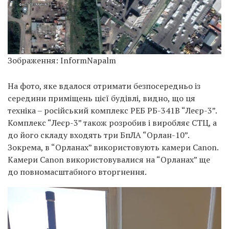
Зображення: InformNapalm
На фото, яке вдалося отримати безпосередньо із
середини приміщень цієї будівлі, видно, що ця
техніка – російський комплекс РЕБ РБ-341В “Леєр-3”.
Комплекс “Леєр-3” також розробив і виробляє СТЦ, а
до його складу входять три БпЛА “Орлан-10”.
Зокрема, в “Орланах” використовують камери Canon.
Камери Canon використовувалися на “Орланах” ще
до повномасштабного вторгнення.