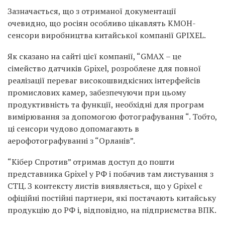
Зазначається, що з отриманої документації
очевидно, що росіян особливо цікавлять КМОН-
сенсори виробництва китайської компанії GPIXEL.
Як сказано на сайті цієї компанії, “GMAX – це
сімейство датчиків Gpixel, розроблене для повної
реалізації переваг високошвидкісних інтерфейсів
промислових камер, забезпечуючи при цьому
продуктивність та функції, необхідні для програм
вимірювання за допомогою фотографування “. Тобто,
ці сенсори чудово допомагають в
аерофотографуванні з “Орланів”.
“Кібер Спротив” отримав доступ до пошти
представника Gpixel у РФ і побачив там листування з
СТЦ. З контексту листів виявляється, що у Gpixel є
офіційні постійні партнери, які постачають китайську
продукцію до РФ і, відповідно, на підприємства ВПК.