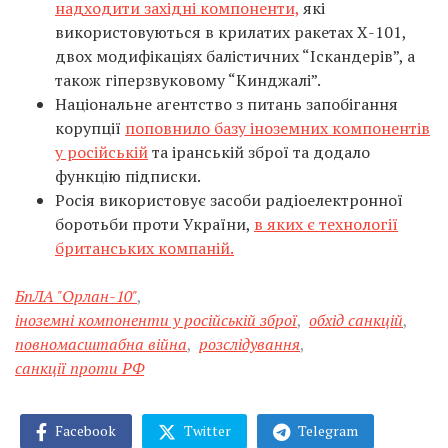
надходити західні компоненти,
які
використовуються в крилатих ракетах Х-101,
двох модифікаціях балістичних “Іскандерів”, а
також гіперзвуковому “Кинджалі”.
Національне агентство з питань запобігання
корупції
поповнило базу іноземних компонентів
у російській
та іранській зброї та додало
функцію підписки.
Росія використовує засоби радіоелектронної
боротьби проти України,
в яких є технології
британських компаній.
БпЛА "Орлан-10"
,
іноземні компоненти у російській зброї
,
обхід санкцій
,
повномасштабна війна
,
розслідування
,
санкції проти РФ
Facebook
Twitter
Telegram