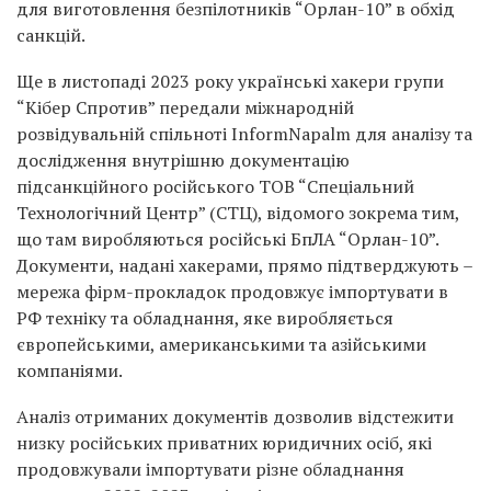
для виготовлення безпілотників “Орлан-10” в обхід
санкцій.
Ще в листопаді 2023 року українські хакери групи
“Кібер Спротив” передали міжнародній
розвідувальній спільноті InformNapalm для аналізу та
дослідження внутрішню документацію
підсанкційного російського ТОВ “Спеціальний
Технологічний Центр” (СТЦ), відомого зокрема тим,
що там виробляються російські БпЛА “Орлан-10”.
Документи, надані хакерами, прямо підтверджують –
мережа фірм-прокладок продовжує імпортувати в
РФ техніку та обладнання, яке виробляється
європейськими, американськими та азійськими
компаніями.
Аналіз отриманих документів дозволив відстежити
низку російських приватних юридичних осіб, які
продовжували імпортувати різне обладнання