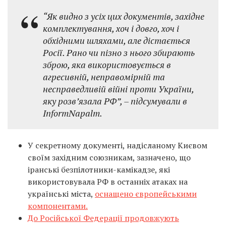
“Як видно з усіх цих документів, західне
комплектування, хоч і довго, хоч і
обхідними шляхами, але дістається
Росії. Рано чи пізно з нього збирають
зброю, яка використовується в
агресивній, неправомірній та
несправедливій війні проти України,
яку розв’язала РФ”, – підсумували в
InformNapalm.
У секретному документі, надісланому Києвом
своїм західним союзникам, зазначено, що
іранські безпілотники-камікадзе, які
використовувала РФ в останніх атаках на
українські міста,
оснащено європейськими
компонентами.
До Російської Федерації продовжують