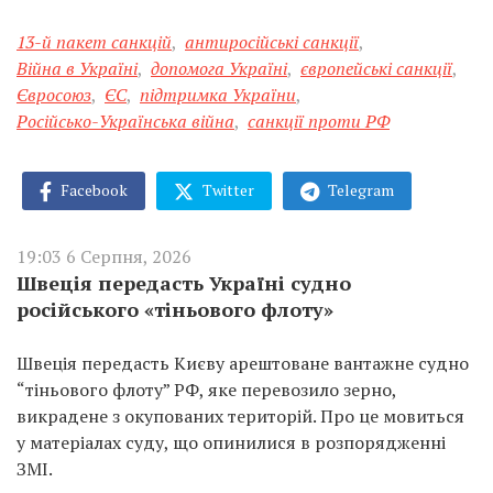
13-й пакет санкцій
,
антиросійські санкції
,
Війна в Україні
,
допомога Україні
,
європейські санкції
,
Євросоюз
,
ЄС
,
підтримка України
,
Російсько-Українська війна
,
санкції проти РФ
Facebook
Twitter
Telegram
19:03 6 Серпня, 2026
Швеція передасть Україні судно
російського «тіньового флоту»
Швеція передасть Києву арештоване вантажне судно
“тіньового флоту” РФ, яке перевозило зерно,
викрадене з окупованих територій. Про це мовиться
у матеріалах суду, що опинилися в розпорядженні
ЗМІ.