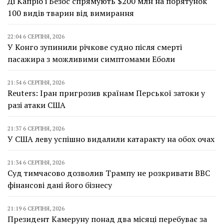
Ді Капріо і Безос спрямують $200 млн на порятунок
100 видів тварин від вимирання
22:04 6 СЕРПНЯ, 2026
У Конго зупинили річкове судно після смерті
пасажира з можливими симптомами Еболи
21:54 6 СЕРПНЯ, 2026
Reuters: Іран пригрозив країнам Перської затоки у
разі атаки США
21:37 6 СЕРПНЯ, 2026
У США леву успішно видалили катаракту на обох очах
21:34 6 СЕРПНЯ, 2026
Суд тимчасово дозволив Трампу не розкривати BBC
фінансові дані його бізнесу
21:19 6 СЕРПНЯ, 2026
Президент Камеруну понад два місяці перебуває за