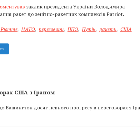
оментував
заклик президента України Володимира
ння ракет до зенітно-ракетних комплексів Patriot.
 Рютте
,
НАТО
,
переговори
,
ППО
,
Путін
,
ракети
,
США
am
ворах США з Іраном
що Вашингтон досяг певного прогресу в переговорах з Ір