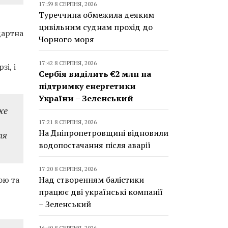
17:59 8 СЕРПНЯ, 2026
Туреччина обмежила деяким
цивільним суднам прохід до
дартна
Чорного моря
17:42 8 СЕРПНЯ, 2026
і, і
Сербія виділить €2 млн на
підтримку енергетики
України – Зеленський
же
17:21 8 СЕРПНЯ, 2026
На Дніпропетровщині відновили
ля
водопостачання після аварії
17:20 8 СЕРПНЯ, 2026
ою та
Над створенням балістики
працює дві українські компанії
– Зеленський
16:40 8 СЕРПНЯ, 2026