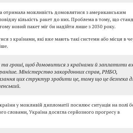
їна отримала можливість домовлятися з американським
повідну кількість ракет до них. Проблема в тому, що стан
 тому новий пакет міг би надійти лише з 2030 року.
я з країнами, які вже мають такі системи або місця в черз
іше.
та гроші, щоб домовитися з країнами й заплатити в
аніше. Міністерство закордонних справ, РНБО,
язання цих структур зробити це, тому що це безпека д
ленський.
країни у можливій дипломатії посилює ситуація на полі б
го словами, Україна досягла серйозного прогресу в