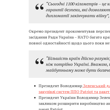
“Сьогодні 1100 кілометрів – це 
гарантії безпеки, які дозволяют
дипломатії закінчувати війну”,
Окремо президент прокоментував перспект
засідання Ради Україна – НАТО багато кра
повної одностайності щодо цього поки не
“Більшість країн дійсно розумі
ніж потрібно Україні. Вважаю, щ
майбутньому може бути боляче,
Президент Володимир
Зеленський да
закупівлі систем ППО Patriot та ракет
Президент України Володимир Зеле
закликом розширити виробництво ант
ракет Patriot.