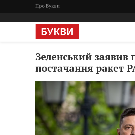
Про Букви
Зеленський заявив 
постачання ракет PA