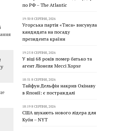
по РФ – The Atlantic
19:50 8 СЕРПНЯ, 2026
Угорська партія «Тиса» висунула
й
кандидата на посаду
дання
президента країни
19:25 8 СЕРПНЯ, 2026
У віці 68 років помер батько та
я
агент Ліонеля Мессі Хорхе
ну
18:51 8 СЕРПНЯ, 2026
Тайфун Дельфін накрив Окінаву
це
в Японії: є постраждалі
18:19 8 СЕРПНЯ, 2026
США шукають нового лідера для
Куби – NYT