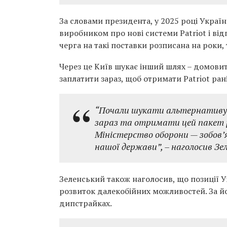
За словами президента, у 2025 році Укра
виробником про нові системи Patriot і від
черга на такі поставки розписана на роки,
Через це Київ шукає інший шлях – домовитис
заплатити зараз, щоб отримати Patriot ран
“Почали шукати альтернативу 
зараз та отримати цей пакет р
Міністерство оборони — зобов’
нашої держави”,
– наголосив Зе
Зеленський також наголосив, що позиції У
розвиток далекобійних можливостей. За йо
дипстрайках.