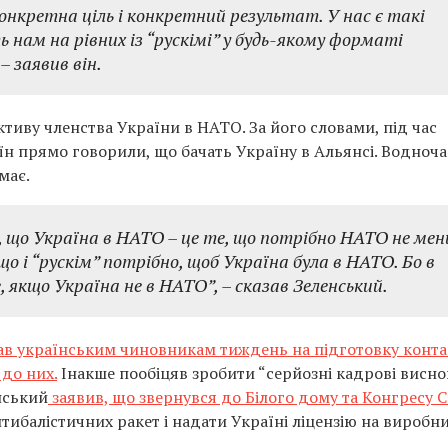
конкретна ціль і конкретний результат. У нас є такі
ь нам на рівних із “рускімі” у будь-якому форматі
– заявив він.
иву членства України в НАТО. За його словами, під час
їн прямо говорили, що бачать Україну в Альянсі. Водноча
має.
є, що Україна в НАТО – це те, що потрібно НАТО не мен
о і “рускім” потрібно, щоб Україна була в НАТО. Бо в
 якщо Україна не в НАТО”,
– сказав Зеленський.
в українським чиновникам тиждень на підготовку контак
 до них.
Інакше пообіцяв зробити “серйозні кадрові висно
нський
заявив, що звернувся до Білого дому та Конгресу 
ибалістичних ракет і надати Україні ліцензію на виробн