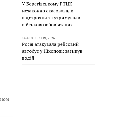
У Берегівському РТЦК
незаконно скасовували
відстрочки та утримували
військовозобов’язаних
14:41 8 СЕРПНЯ, 2026
Росія атакувала рейсовий
автобус у Нікополі: загинув
водій
аном