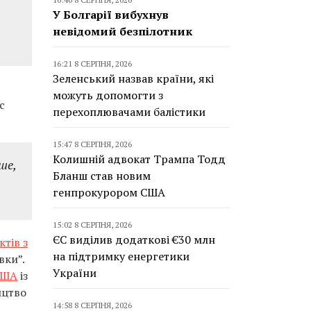
У Болгарії вибухнув
невідомий безпілотник
16:21 8 СЕРПНЯ, 2026
Зеленський назвав країни, які
можуть допомогти з
с
перехоплювачами балістики
15:47 8 СЕРПНЯ, 2026
Колишній адвокат Трампа Тодд
ше,
Бланш став новим
генпрокурором США
15:02 8 СЕРПНЯ, 2026
ЄС виділив додаткові €30 млн
тів з
на підтримку енергетики
вки”.
України
США
із
ицтво
14:58 8 СЕРПНЯ, 2026