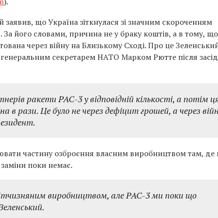
m
).
заявив, що Україна зіткнулася зі значним скороченням
 За його словами, причина не у браку коштів, а в тому, що
тована через війну на Близькому Сході. Про це Зеленськи
 із генеральним секретарем НАТО Марком Рютте після засі
ерів ракети РАС-3 у відповідній кількості, а потім ц
на в рази. Це було не через дефіцит грошей, а через вій
резидент.
нювати частину озброєння власним виробництвом там, де 
 заміни поки немає.
вітчизняним виробництвом, але РАС-3 ми поки що
 Зеленський.