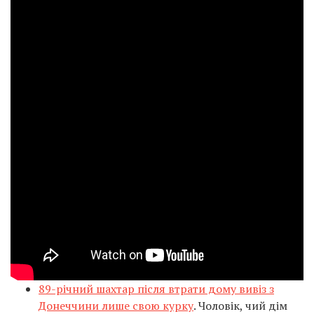
89-річний шахтар після втрати дому вивіз з
Донеччини лише свою курку
. Чоловік, чий дім