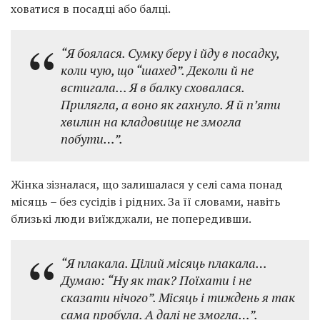
ховатися в посадці або балці.
“Я боялася. Сумку беру і йду в посадку,
коли чую, що “шахед”. Деколи й не
встигала… Я в балку сховалася.
Прилягла, а воно як гахнуло. Я й п’яти
хвилин на кладовище не змогла
побути…”.
Жінка зізналася, що залишалася у селі сама понад
місяць – без сусідів і рідних. За її словами, навіть
близькі люди виїжджали, не попередивши.
“Я плакала. Цілий місяць плакала…
Думаю: “Ну як так? Поїхати і не
сказати нічого”. Місяць і тиждень я так
сама пробула. А далі не змогла…”.