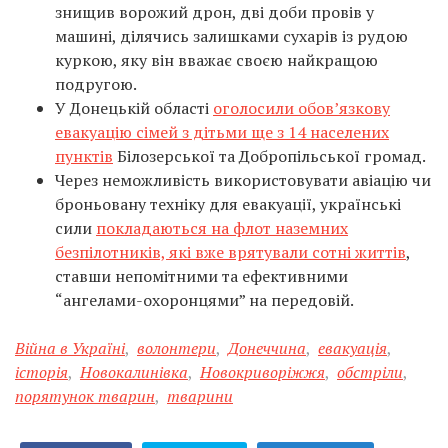
знищив ворожий дрон, дві доби провів у
машині, ділячись залишками сухарів із рудою
куркою, яку він вважає своєю найкращою
подругою.
У Донецькій області
оголосили обов’язкову
евакуацію сімей з дітьми ще з 14 населених
пунктів
Білозерської та Добропільської громад.
Через неможливість використовувати авіацію чи
броньовану техніку для евакуації, українські
сили
покладаються на флот наземних
безпілотників, які вже врятували сотні життів
,
ставши непомітними та ефективними
“ангелами-охоронцями” на передовій.
Війна в Україні
,
волонтери
,
Донеччина
,
евакуація
,
історія
,
Новокалинівка
,
Новокриворіжжя
,
обстріли
,
порятунок тварин
,
тварини