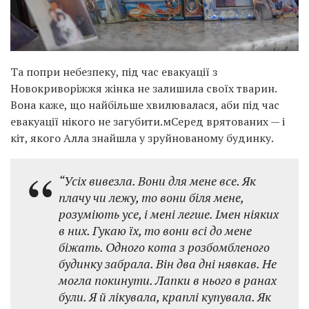
Та попри небезпеку, під час евакуації з
Новокриворіжжя жінка не залишила своїх тварин.
Вона каже, що найбільше хвилювалася, аби під час
евакуації нікого не загубити.мСеред врятованих — і
кіт, якого Алла знайшла у зруйнованому будинку.
“Усіх вивезла. Вони для мене все. Як
плачу чи лежу, то вони біля мене,
розуміють усе, і мені легше. Імен ніяких
в них. Гукаю їх, то вони всі до мене
біжать. Одного кота з розбомбленого
будинку забрала. Він два дні нявкав. Не
могла покинути. Лапки в нього в ранах
були. Я й лікувала, краплі купувала. Як