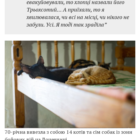
евакуйовували, то хлопці назвали його
Трьохсотий… А приїхали, то я
хвилювалася, чи всі на місці, чи нікого не
забули. Усі. Я тоді так зраділа”
70-річна вивезла з собою 14 котів та сім собак із зони
бойових дій на Донеччині.