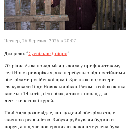
Четвер, 26 Березня, 2026 в 20:07
Джерело: “
Суспільне Дніпро
“.
70-річна Алла понад місяць жила у прифронтовому
селі
Новокриворіжжя
, яке перебувало під постійними
обстрілами російської армії. Зрештою волонтери
евакуювали її до
Новокалинівка
. Разом із собою жінка
вивезла 14 котів, сім собак, а також понад два
десятки качок і курей.
Пані Алла розповідає, що щоденні обстріли стали
звичною реальністю. Вибухи руйнували будинки
поруч, а під час повітряних атак вона змушена була