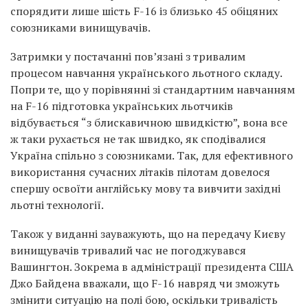
спорядити лише шість F-16 із близько 45 обіцяних
союзниками винищувачів.
Затримки у постачанні пов’язані з тривалим
процесом навчання українського льотного складу.
Попри те, що у порівнянні зі стандартним навчанням
на F-16 підготовка українських льотчиків
відбувається “з блискавичною швидкістю”, вона все
ж таки рухається не так швидко, як сподівалися
Україна спільно з союзниками. Так, для ефективного
використання сучасних літаків пілотам довелося
спершу освоїти англійську мову та вивчити західні
льотні технології.
Також у виданні зауважують, що на передачу Києву
винищувачів тривалий час не погоджувався
Вашингтон. Зокрема в адміністрації президента США
Джо Байдена вважали, що F-16 навряд чи зможуть
змінити ситуацію на полі бою, оскільки тривалість