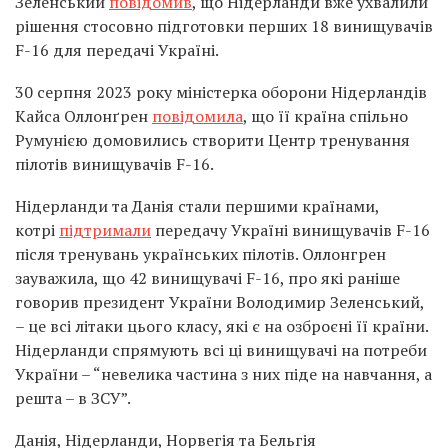
Зеленський
повідомив
, що Нідерланди вже ухвалили
рішення стосовно підготовки перших 18 винищувачів
F-16 для передачі Україні.
30 серпня 2023 року міністерка оборони Нідерландів
Кайса Оллонґрен
повідомила
, що її країна спільно
Румунією домовились створити Центр тренування
пілотів винищувачів F-16.
Нідерланди та Данія стали першими країнами,
котрі
підтримали
передачу Україні винищувачів F-16
після тренувань українських пілотів. Оллонгрен
зауважила, що 42 винищувачі F-16, про які раніше
говорив президент України Володимир Зеленський,
– це всі літаки цього класу, які є на озброєні її країни.
Нідерланди спрямують всі ці винищувачі на потреби
України – “невелика частина з них піде на навчання, а
решта – в ЗСУ”.
Данія, Нідерланди, Норвегія та Бельгія