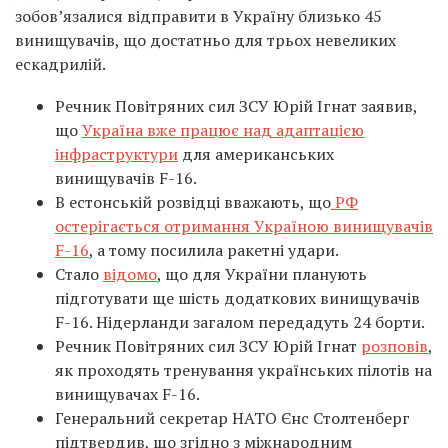
зобов’язалися відправити в Україну близько 45
винищувачів, що достатньо для трьох невеликих
ескадрилій.
Речник Повітряних сил ЗСУ Юрій Ігнат заявив,
що
Україна вже працює над адаптацією
інфраструктури
для американських
винищувачів F-16.
В естонській розвідці вважають, що
РФ
остерігається отримання Україною винищувачів
F-16
, а тому посилила ракетні удари.
Стало
відомо
, що для України планують
підготувати ще шість додаткових винищувачів
F-16. Нідерланди загалом передадуть 24 борти.
Речник Повітряних сил ЗСУ Юрій Ігнат
розповів
,
як проходять тренування українських пілотів на
винищувачах F-16.
Генеральний секретар НАТО Єнс Столтенберг
підтвердив, що згідно з міжнародним