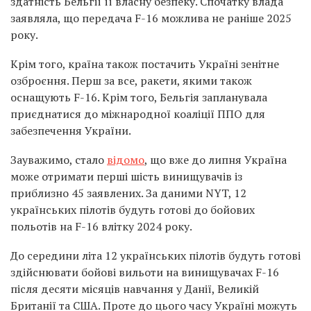
здатність Бельгії її власну безпеку. Спочатку влада
заявляла, що передача F-16 можлива не раніше 2025
року.
Крім того, країна також постачить Україні зенітне
озброєння. Перш за все, ракети, якими також
оснащують F-16. Крім того, Бельгія запланувала
приєднатися до міжнародної коаліції ППО для
забезпечення України.
Зауважимо, стало
відомо
, що вже до липня Україна
може отримати перші шість винищувачів із
приблизно 45 заявлених. За даними NYT, 12
українських пілотів будуть готові до бойових
польотів на F-16 влітку 2024 року.
До середини літа 12 українських пілотів будуть готові
здійснювати бойові вильоти на винищувачах F-16
після десяти місяців навчання у Данії, Великій
Британії та США. Проте до цього часу Україні можуть