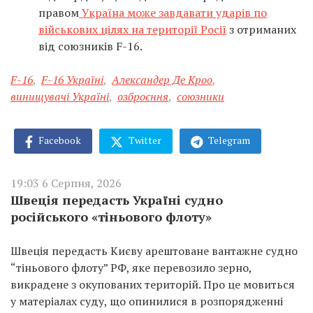
правом
Україна може завдавати ударів по
військових цілях на території Росії
з отриманих
від союзників F-16.
F-16
,
F-16 Україні
,
Александер Де Кроо
,
винищувачі Україні
,
озброєння
,
союзники
Facebook
Twitter
Telegram
19:03 6 Серпня, 2026
Швеція передасть Україні судно
російського «тіньового флоту»
Швеція передасть Києву арештоване вантажне судно
“тіньового флоту” РФ, яке перевозило зерно,
викрадене з окупованих територій. Про це мовиться
у матеріалах суду, що опинилися в розпорядженні