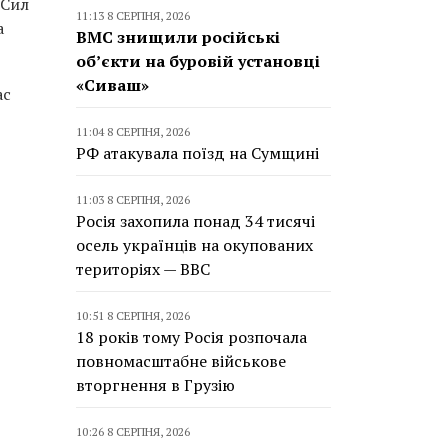
 Сил
11:13 8 СЕРПНЯ, 2026
а
ВМС знищили російські
об’єкти на буровій установці
«Сиваш»
ас
11:04 8 СЕРПНЯ, 2026
РФ атакувала поїзд на Сумщині
11:03 8 СЕРПНЯ, 2026
Росія захопила понад 34 тисячі
осель українців на окупованих
територіях — BBC
10:51 8 СЕРПНЯ, 2026
18 років тому Росія розпочала
повномасштабне військове
вторгнення в Грузію
10:26 8 СЕРПНЯ, 2026