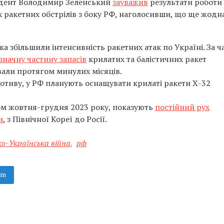
зидент Володимир Зеленський
зауважив
результати роботи
 ракетних обстрілів з боку РФ, наголосивши, що ще жодн
ка збільшили інтенсивність ракетних атак по Україні. За ч
начну частину запасів
крилатих та балістичних ракет
вали протягом минулих місяців.
отиву, у РФ планують оснащувати крилаті ракети Х-32
гом жовтня-грудня 2023 року, показують
постійний рух
и
, з Північної Кореї до Росії.
ко-Українська війна
,
рф
am