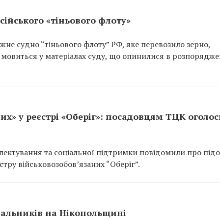
сійського «тіньового флоту»
не судно “тіньового флоту” РФ, яке перевозило зерно,
 мовиться у матеріалах суду, що опинилися в розпорядже
их» у реєстрі «Оберіг»: посадовцям ТЦК оголо
ектування та соціальної підтримки повідомили про підо
тру військовозобов’язаних “Оберіг”.
вальників на Нікопольщині