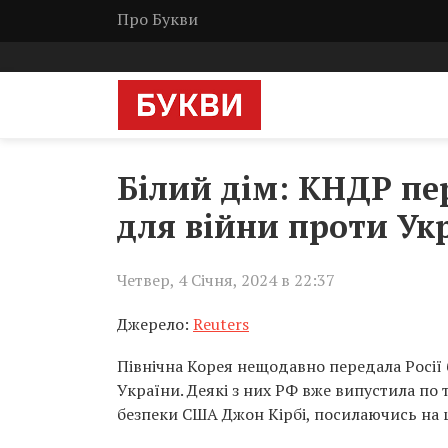
Про Букви
Білий дім: КНДР пе
для війни проти Ук
Четвер, 4 Січня, 2024 в 22:37
Джерело:
Reuters
Північна Корея нещодавно передала Росії 
України. Деякі з них РФ вже випустила по
безпеки США Джон Кірбі, посилаючись на 