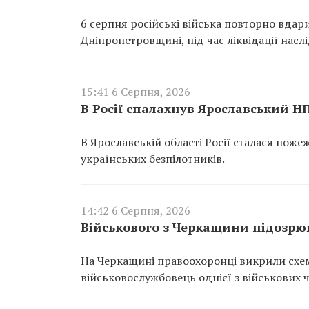
6 серпня російські війська повторно вдар
Дніпропетровщині, під час ліквідації насл
15:41 6 Серпня, 2026
В Росії спалахнув Ярославський Н
В Ярославській області Росії сталася пож
українських безпілотників.
14:42 6 Серпня, 2026
Військового з Черкащини підозрюю
На Черкащині правоохоронці викрили схем
військовослужбовець однієї з військових 