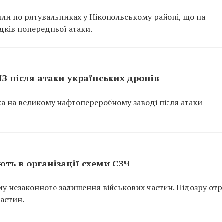
или по рятувальниках у Нікопольському районі, що на
ідків попередньої атаки.
ПЗ після атаки українських дронів
ежа на великому нафтопереробному заводі після атаки
ть в організації схеми СЗЧ
у незаконного залишення військових частин. Підозру от
частин.