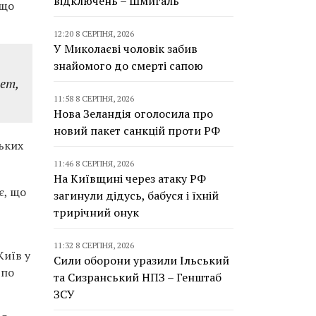
відключень – Шмигаль
 що
12:20 8 СЕРПНЯ, 2026
У Миколаєві чоловік забив
знайомого до смерті сапою
кет,
11:58 8 СЕРПНЯ, 2026
Нова Зеландія оголосила про
новий пакет санкцій проти РФ
ьких
11:46 8 СЕРПНЯ, 2026
На Київщині через атаку РФ
є, що
загинули дідусь, бабуся і їхній
трирічний онук
11:32 8 СЕРПНЯ, 2026
Київ у
Сили оборони уразили Ільський
 по
та Сизранський НПЗ – Генштаб
ЗСУ