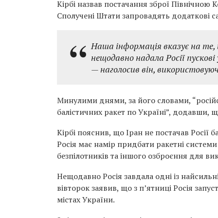
Кірбі назвав постачання зброї Північною К
Сполучені Штати запровадять додаткові са
Наша інформація вказує на те,
нещодавно надала Росії пускові
— наголосив він, використовуючи
Минулими днями, за його словами, “росій
балістичних ракет по Україні”, додавши, що
Кірбі пояснив, що Іран не постачав Росії 
Росія має намір придбати ракетні системи
безпілотників та іншого озброєння для ви
Нещодавно Росія завдала одні із найсильні
вівторок заявив, що з п’ятниці Росія запус
містах України.