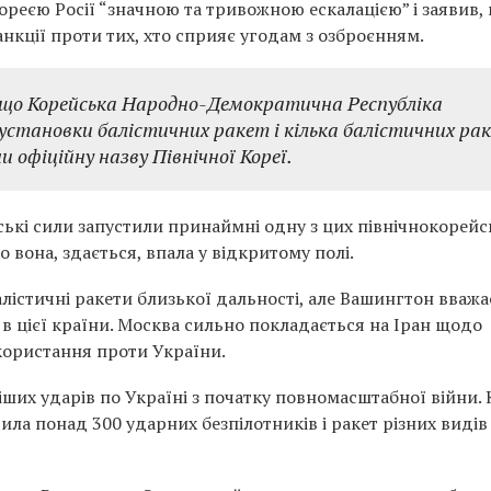
ореєю Росії “значною та тривожною ескалацією” і заявив,
нкції проти тих, хто сприяє угодам з озброєнням.
 що Корейська Народно-Демократична Республіка
 установки балістичних ракет і кілька балістичних ра
 офіційну назву Північної Кореї.
ські сили запустили принаймні одну з цих північнокорейс
 вона, здається, впала у відкритому полі.
балістичні ракети близької дальності, але Вашингтон вважа
 в цієї країни. Москва сильно покладається на Іран щодо
користання проти України.
ших ударів по Україні з початку повномасштабної війни. 
тила понад 300 ударних безпілотників і ракет різних видів