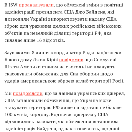
В ISW
проаналізували
, що обмежені зміни в політиці
адміністрації президента США Джо Байдена, які
дозволили Україні використовувати надану США
зброю для ураження деяких російських військових
об’єктів на невеликій ділянці території РФ, яка
складає лише 16 відсотків.
Зауважимо, 8 липня координатор Ради нацбезпеки
Білого дому Джон Кірбі
повідомив
, що Сполучені
Штати Америки станом на сьогодні не планують
скасовувати обмеження для Сил оборони щодо
ударів американською зброєю вглиб території Росії.
Ми
повідомляли
, що за даними українських джерел,
США встановили обмеження, що Україна може
атакувати територію РФ лише на відстані не більше
100 км від кордону. Водночас джерела у США
відмовились називати, які обмеження встановила
адміністрація Байдена, однак зазначають, що дані