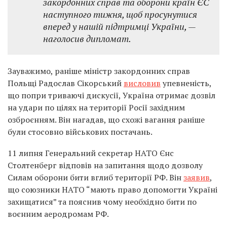
закордонних справ та оборони країн ЄС
наступного тижня, щоб просунутися
вперед у нашій підтримці України, —
наголосив дипломат.
Зауважимо, раніше міністр закордонних справ
Польщі Радослав Сікорський
висловив
упевненість,
що попри триваючі дискусії, Україна отримає дозвіл
на удари по цілях на території Росії західним
озброєнням. Він нагадав, що схожі вагання раніше
були стосовно військових постачань.
11 липня Генеральний секретар НАТО Єнс
Столтенберг відповів на запитання щодо дозволу
Силам оборони бити вглиб території РФ. Він
заявив
,
що союзники НАТО “мають право допомогти Україні
захищатися” та пояснив чому необхідно бити по
воєнним аеродромам РФ.