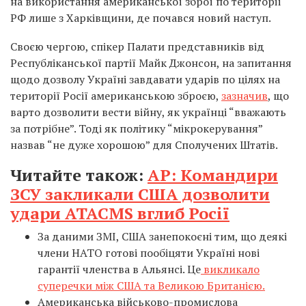
на використання американської зброї по території
РФ лише з Харківщини, де почався новий наступ.
Своєю чергою, спікер Палати представників від
Республіканської партії Майк Джонсон, на запитання
щодо дозволу Україні завдавати ударів по цілях на
території Росії американською зброєю,
зазначив
, що
варто дозволити вести війну, як українці “вважають
за потрібне”. Тоді як політику “мікрокерування”
назвав “не дуже хорошою” для Сполучених Штатів.
Читайте також:
AP: Командири
ЗСУ закликали США дозволити
удари ATACMS вглиб Росії
За даними ЗМІ, США занепокоєні тим, що деякі
члени НАТО готові пообіцяти Україні нові
гарантії членства в Альянсі. Це
викликало
суперечки між США та Великою Британією.
Американська військово-промислова