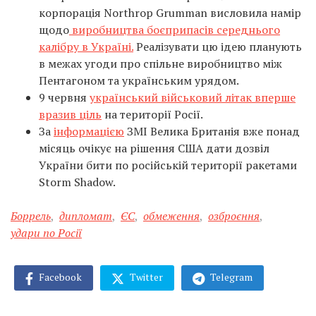
корпорація Northrop Grumman висловила намір
щодо
виробництва боєприпасів середнього
калібру в Україні.
Реалізувати цю ідею планують
в межах угоди про спільне виробництво між
Пентагоном та українським урядом.
9 червня
український військовий літак вперше
вразив ціль
на території Росії.
За
інформацією
ЗМІ Велика Британія вже понад
місяць очікує на рішення США дати дозвіл
України бити по російській території ракетами
Storm Shadow.
Боррель
,
дипломат
,
ЄС
,
обмеження
,
озброєння
,
удари по Росії
Facebook
Twitter
Telegram