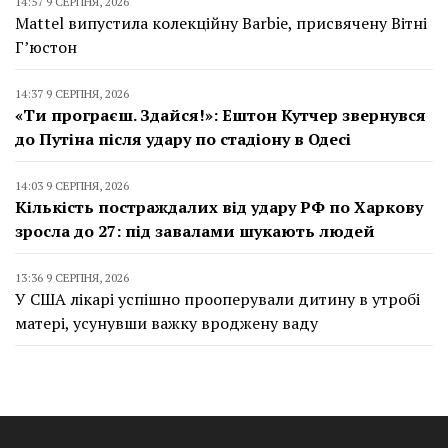
14:57 9 СЕРПНЯ, 2026
Mattel випустила колекційну Barbie, присвячену Вітні
Г’юстон
14:37 9 СЕРПНЯ, 2026
«Ти програєш. Здайся!»: Ештон Кутчер звернувся
до Путіна після удару по стадіону в Одесі
14:03 9 СЕРПНЯ, 2026
Кількість постраждалих від удару РФ по Харкову
зросла до 27: під завалами шукають людей
13:36 9 СЕРПНЯ, 2026
У США лікарі успішно прооперували дитину в утробі
матері, усунувши важку вроджену ваду