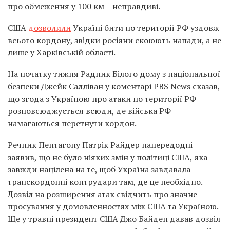
про обмеження у 100 км – неправдиві.
США
дозволили
Україні бити по території РФ уздовж
всього кордону, звідки росіяни скоюють напади, а не
лише у Харківській області.
На початку тижня Радник Білого дому з національної
безпеки Джейк Салліван у коментарі PBS News сказав,
що згода з Україною про атаки по території РФ
розповсюджується всюди, де війська РФ
намагаються перетнути кордон.
Речник Пентагону Патрік Райдер напередодні
заявив, що не було ніяких змін у політиці США, яка
завжди націлена на те, щоб Україна завдавала
транскордонні контрудари там, де це необхідно.
Дозвіл на розширення атак свідчить про значне
просування у домовленностях між США та Україною.
Ще у травні президент США Джо Байден давав дозвіл