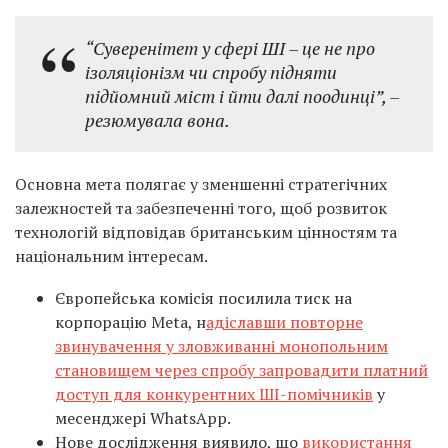
“Суверенітет у сфері ШІ – це не про
ізоляціонізм чи спробу підняти
підйомний міст і йти далі поодинці”,
–
резюмувала вона.
Основна мета полягає у зменшенні стратегічних
залежностей та забезпеченні того, щоб розвиток
технологій відповідав британським цінностям та
національним інтересам.
Європейська комісія посилила тиск на
корпорацію Meta, н
адіславши повторне
звинувачення у зловживанні монопольним
становищем через спробу запровадити платний
доступ для конкурентних ШІ-помічників
у
месенджері WhatsApp.
Нове дослідження виявило, що
використання