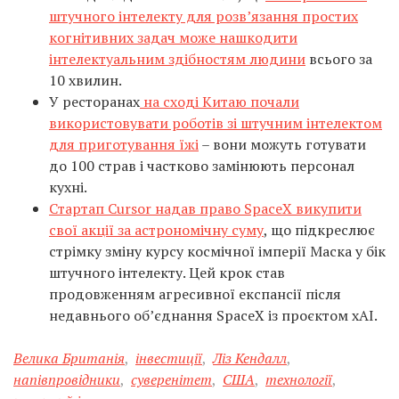
штучного інтелекту для розв’язання простих
когнітивних задач може нашкодити
інтелектуальним здібностям людини
всього за
10 хвилин.
У ресторанах
на сході Китаю почали
використовувати роботів зі штучним інтелектом
для приготування їжі
– вони можуть готувати
до 100 страв і частково замінюють персонал
кухні.
Стартап Cursor надав право SpaceX викупити
свої акції за астрономічну суму
, що підкреслює
стрімку зміну курсу космічної імперії Маска у бік
штучного інтелекту. Цей крок став
продовженням агресивної експансії після
недавнього об’єднання SpaceX із проєктом xAI.
Велика Британія
,
інвестиції
,
Ліз Кендалл
,
напівпровідники
,
суверенітет
,
США
,
технології
,