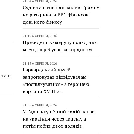
21:34 6 СЕРПНЯ, 2026
Суд тимчасово дозволив Трампу
не розкривати BBC фінансові
дані його бізнесу
21:19 6 СЕРПНЯ, 2026
Президент Камеруну понад два
місяці перебуває за кордоном
21:17 6 СЕРПНЯ, 2026
Гарвардський музей
римав
запропонував відвідувачам
«поспілкуватися» з героїнею
картини XVIII ст.
21:05 6 СЕРПНЯ, 2026
У Гданську п’яний водій напав
на українця через акцент, а
потім побив двох поляків