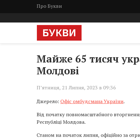
Про Букви
Майже 65 тисяч укр
Молдові
П’ятниця, 21 Липня, 2023 в 09:36
Джерело:
Офіс омбудсмана України
.
Від початку повномасштабного вторгнення
Республіці Молдова.
Станом на початок липня, офіційно за отр