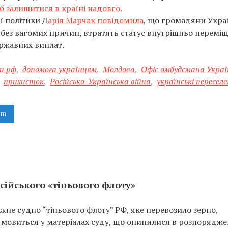
б залишитися в країні надовго.
ї політики Д
арія Марчак повідомила
, що громадяни Укра
 без вагомих причин, втратять статус внутрішньо перемі
державних виплат.
ни рф
,
допомога українцям
,
Молдова
,
Офіс омбудсмана Украї
прихисток
,
Російсько-Українська війна
,
українські переселе
am
сійського «тіньового флоту»
не судно “тіньового флоту” РФ, яке перевозило зерно,
 мовиться у матеріалах суду, що опинилися в розпорядже