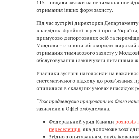
115 – подали заявки на отримання посвідк
отримання інших форм захисту.
Під час зустрічі директорки Департамент
внаслідок збройної агресії проти України,
примусово депортованих осіб та переміще
Молдови – сторони обговорили широкий спе
отримання тимчасового захисту у Молдові
обслуговування і закінчуючи питаннями ж
Учасники зустрічі наголосили на важливо
систематичного підходу до розв’язання п
опинилися в складних умовах внаслідок ро
“Тож продовжуємо працювати на благо наших 
зазначили в Офісі омбудсмана.
Федеральний уряд Канади
розповів 
переселенців,
яка допоможе возз’єдна
Згідно з опитуванням, опублікованим 