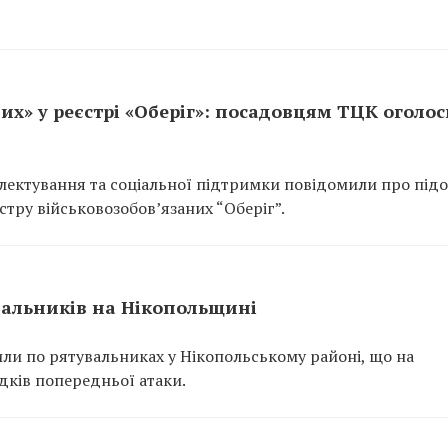
их» у реєстрі «Оберіг»: посадовцям ТЦК оголо
ектування та соціальної підтримки повідомили про підо
тру військовозобов’язаних “Оберіг”.
вальників на Нікопольщині
или по рятувальниках у Нікопольському районі, що на
ідків попередньої атаки.