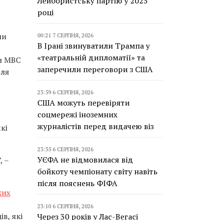
Лейбористську партію у 2025
році
ли
00:21 7 СЕРПНЯ, 2026
В Ірані звинуватили Трампа у
«театральній дипломатії» та
и МВС
заперечили переговори з США
сля
23:59 6 СЕРПНЯ, 2026
США можуть перевіряти
соцмережі іноземних
журналістів перед видачею віз
кі
23:35 6 СЕРПНЯ, 2026
УЄФА не відмовилася від
”
, –
бойкоту чемпіонату світу навіть
після пояснень ФІФА
ких
23:10 6 СЕРПНЯ, 2026
в, які
Через 30 років у Лас-Вегасі