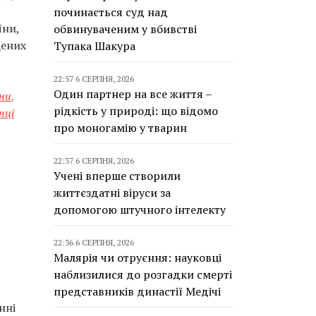
починається суд над
їни,
обвинуваченим у вбивстві
щених
Тупака Шакура
22:57 6 СЕРПНЯ, 2026
Один партнер на все життя –
ни
,
рідкість у природі: що відомо
нці
про моногамію у тварин
22:37 6 СЕРПНЯ, 2026
Учені вперше створили
життєздатні віруси за
допомогою штучного інтелекту
22:36 6 СЕРПНЯ, 2026
Малярія чи отруєння: науковці
наблизилися до розгадки смерті
представників династії Медічі
нні