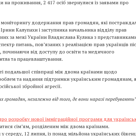
и на проживання, 2 417 осіб звернулися із заявами про
у моніторингу додержання прав громадян, які постражда
 Ірини Калупахи і заступника начальника відділу прав
них за межі України Владислава Кулика з представникам
ктр питань, пов’язаних з реалізацією прав українців пі
, починаючи від доступу до освіти та медичного
итла та працевлаштування.
сті подальшої співпраці між двома країнами щодо
роблем та надання підтримки українським громадянам, я
сійської збройної агресії.
громадян, незалежно від того, де вони наразі перебувають
про розробку нової імміграційної програми для українсь
тися сім’ям, розділеним між двома країнами.
у середу, 12 липня, із понад мільйона українських біженці