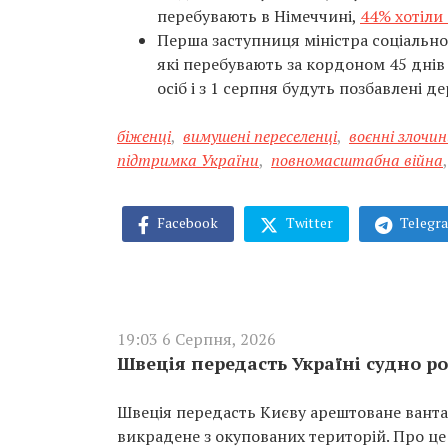
перебувають в Німеччині,
44% хотіли 
Перша заступниця міністра соціально
які перебувають за кордоном 45 днів
осіб і з 1 серпня будуть позбавлені 
біженці
,
вимушені переселенці
,
воєнні злочи
підтримка України
,
повномасштабна війна
,
Facebook
Twitter
Telegr
19:03 6 Серпня, 2026
Швеція передасть Україні судно ро
Швеція передасть Києву арештоване вантаж
викрадене з окупованих територій. Про це