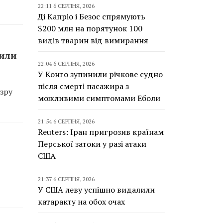
22:11 6 СЕРПНЯ, 2026
Ді Капріо і Безос спрямують
$200 млн на порятунок 100
видів тварин від вимирання
сили
22:04 6 СЕРПНЯ, 2026
У Конго зупинили річкове судно
після смерті пасажира з
зру
можливими симптомами Еболи
21:54 6 СЕРПНЯ, 2026
Reuters: Іран пригрозив країнам
Перської затоки у разі атаки
США
21:37 6 СЕРПНЯ, 2026
У США леву успішно видалили
катаракту на обох очах