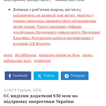
Добавки з риб’ячим жиром, які част
о
рекламують як корисні для мозку, можуть у
деяких випадках заважати його відновленню
після травм. Такого висновку дійшли
дослідники Медичного університету Південної
Кароліни. Результати роботи опублікували у
журналі Cell Reports.
вчені
,
дослідження
,
кількість кроків на день
,
кроки
,
підтримка ваги
,
схуднення
Facebook
Twitter
Telegram
15:02 8 Серпня, 2026
ЄС виділив додаткові €30 млн на
підтримку енергетики України