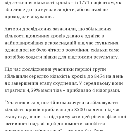
відстеження кількості кроків – із 1771 пацієнтом, які
або лише дотримувалися дієти, або взагалі не
проходили лікування.
Автори дослідження зазначили, що збільшення
кількості щоденних кроків давно є однією з
найпоширеніших рекомендацій під час схуднення,
однак досі не було чіткого розуміння, скільки саме
потрібно ходити пішки для підтримки результату.
Під час дослідження учасники першої групи
збільшили середню кількість кроків до 8454 на день
до завершення етапу схуднення. У середньому вони
втратили 4,39% маси тіла – приблизно 4 кілограми.
“Учасників слід постійно заохочувати збільшувати
кількість кроків приблизно до 8500 на день під час
етапу схуднення та підтримувати цей рівень фізичної
активності надалі, щоб допомогти запобігти
повторному набору ваги”, – заявив Ель Гхок.